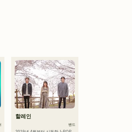
할레인
터
밴드
2019년 4월부터 시동한 J-POP 