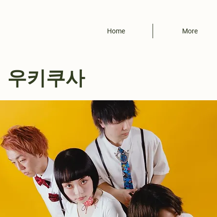
Home
More
 우키쿠사