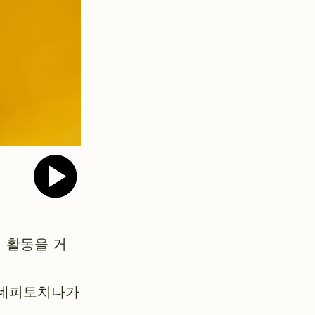
의 활동을 거
 요네피토치나가