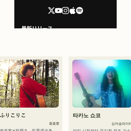
ふりこりこ
타카노 쇼코
音楽家
싱어송라이
音楽家✕絵描き。佐賀県出身。

어린 시절부터 뮤지컬 재즈 가스