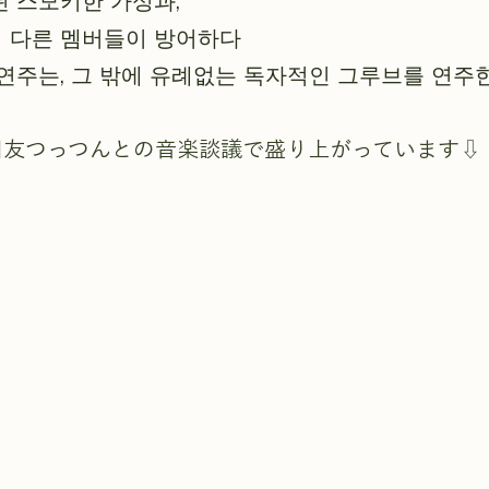
된 스모키한 가성과,
 다른 멤버들이 방어하다
연주는, 그 밖에 유례없는 독자적인 그루브를 연주한
旧友つっつんとの音楽談議で盛り上がっています⇩