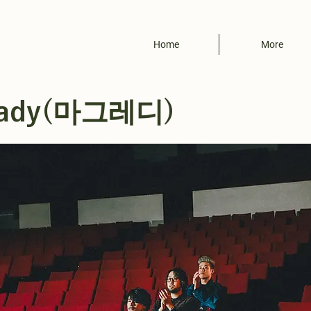
Home
More
ady(마그레디)