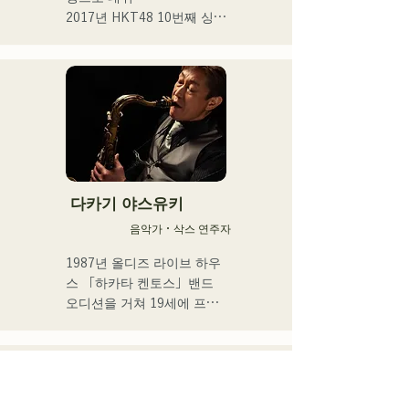
2017년 HKT48 10번째 싱글 
「키스는 기다릴 밖에 없을
까요?」

2021년 14번째 싱글 「너와 
어딘가에 가고 싶다」선발 
멤버로서 선출

2025년 4월에 HKT48을 졸
업. 프리에서의 활동과 아티
스트 활동을 본격화. 

다카기 야스유키
툴드 규슈 2025 공식 이미지 
음악가・삭스 연주자
송이 되는 1st SINGLE 
「ESPOIR」을 2025.7.2에 
1987년 올디즈 라이브 하우
릴리스

스 「하카타 켄토스」밴드 
오디션을 거쳐 19세에 프로 
2nd SINGLE 「YUMEIRO」
뮤지션으로서의 활동을 스타
에서는,

트.

자신 첫 작사를 담당하고 그
이후 댄스홀, 나이트클럽 등
룹 재적 중 졸업을 결의한 타
의 레귤러 밴드에 있어서 재
이밍에 의미를 담은 내용을 
즈, 라틴, 팝 등 다양한 장르