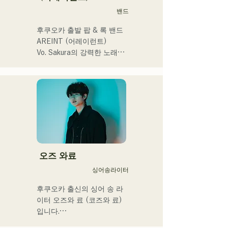
式様々な分野で活動。

밴드
英語も日本語も対応可能で
후쿠오카 출발 팝 & 록 밴드 
す。

AREINT (어레이런트)

アーティストの日本人父と
Vo. Sakura의 강력한 노래 
アメリカ人母から生まれた
목소리에 강력하고 젊음과 
サラブレッド。
개성 넘치는 Ba. SEIYA, Dr. 
SHO에 의해 만들어지는 악
곡은 캐치에서 어딘가 익숙
한 록 사운드가 특징이며 독
특한 AREINT 사운드를 만들
어 내고있다. 

「KBC 라디오 호크스 중계 
2024」의 오프닝곡에 
오즈 와료
「Remember Me」가 채용
싱어송라이터
되었다.
후쿠오카 출신의 싱어 송 라
이터 오즈와 료 (코즈와 료)
입니다.
