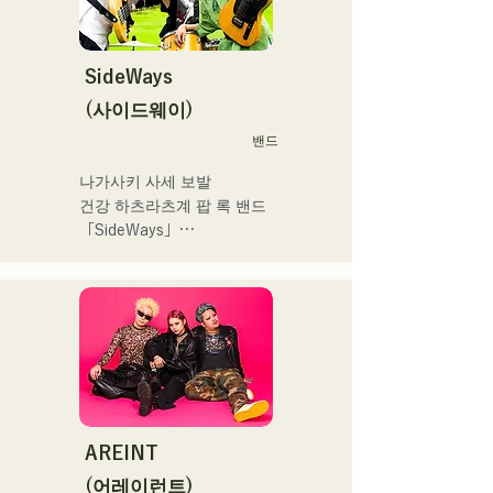
STREET PARTY、
 コンセプトは、「等身大の
Hannibal Halloween Music 
ままで。僕とあなたのため
Festival ,sunset live2019、
の音楽を。」気持ちが落ち
SideWays
鷹祭Summer Boostイベン
込んだ時や、心が沈んでし
トステージにも出演。MCと
(사이드웨이)
まう時こそ聴いてほしい。

してはRugby World 
밴드
自分自身も迷いや葛藤を抱
cup2019 Public viewing、競
える瞬間があるからこそ、
輪日本一ダービーの場内ア
나가사키 사세 보발

作り物ではなく、ありのま
ナウンス、ラグビー女子日
건강 하츠라츠계 팝 록 밴드 
まの感情や言葉をそのまま
本代表世界大会スタジアム
「SideWays」

音楽にしている。

DJ、プレアデスカップ
2023(ダンスイベント）、
작년 12월 신EP '꿈치야' 출
2024年10月より音楽活動を
滑走屋場内アナウンス、ク
시 및 전국투어 감행

開始。

リスマスアドベント、イス
福岡を中心にブッキングラ
ラデサルサ、福岡ウィニン
소설을 바탕으로 한 즐겁고 
イブや路上ライブなど精力
グスピリッツのスタジアム
어딘가 애수있는 곡에 주목! 
的に活動を行っている。

DJ、金鷲旗、山笠関連イベ
!
2025年11月22日にはファー
ント、地域イベント、
ストワンマンライブを開
Ramen Tech2025(global 
AREINT
催。
summit)、福岡市武道館オー
(어레이런트)
プニング記念イベント,結婚