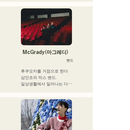
렉터·프로듀서로서도 활동하
어린 시절부터 교회 음악과 
고 있다.

가스펠을 만져 자란다.

중학교 2학년 여름방학에 기
그 음악성은 다 장르에 그리
타를 연주하기 시작하면서 
고 클래식·락·팝스·J-Pop·라
동시에 작사 작곡도 하게 됐
틴·재즈·고스펠·R&B·퓨전·서
다.

울·펑크·취주악·연가·민족 음
17세에 공민관이나 카페 등
악 등, 다양한 스타일의 음악
에서의 음악 활동을 개시, 현
McGrady(마그레디)
을 연주한다.

재는 현내외 불문하고 라이
밴드
이들의 스타일이나 곡에 맞
브 하우스 등에도 활동의 장
추어, 콘트라 버스와 일렉베
을 펼치고 있다.

후쿠오카를 거점으로 한다

이스를 구분하고 있다.

누구에게나 있는 마음의 움
삼인조의 믹스 밴드.

직임을 가사에 실어주는 강
일상생활에서 일어나는 다양
현재 후쿠오카를 중심으로 
력한 가성이 매력의 싱어송 
한 '갈등'에 초점을 맞추고,

음악 활동을 계속하는 스튜
라이터.
”있는 그대로 있는 것의 긍
디오 세션 뮤지션이다.
정”을 테마로 한 가사를 만들
어낸다.

R&B에 촉발된 스모키한 가
성과,

백그라운드의 다른 멤버들이 