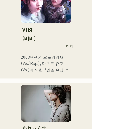
만회 재생 넘어, SNS총 팔로
워 11.9만명 돌파!

또한 2024 년 제 106 회 전
국 고등학교 야구 선수권 대
회

VIBI
J:COM 후쿠오카•구마모토•
(비비)
시모노세키의 테마송 등에도 
단위
발탁되어 향후가 큰 주목의 
유닛.
2003년생의 오노리리사
(Vo./Rap.), 마츠토 쥬모
(Vo.)에 의한 2인조 유닛. 부
드러운 세계관 속에 똑바로 
강력한 메시지를 담은 곡과 
따뜻하고 심지가 있는 가성
으로 듣는 사람의 마음에 부
드럽게 다가오는 곡을 제작
하고 있다.

1st 싱글 「잡으로 접어」를 
2025년 1월 23일에 릴리스 
あれっくす