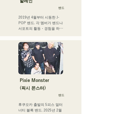
할레인
스, 록 뮤지컬 출연 등 폭넓
밴드
게 활동.

2017년부터 거점을 후쿠오
2019년 4월부터 시동한 J-
카로 되돌려 자신의 활동에 
POP 밴드. 각 멤버가 밴드나 
더해 라디오 퍼스널리티, 보
서포트의 활동・경험을 하고 
이스 트레이너, 전문학교 강
있는 가운데, 새로운 음악의 
사 등 멀티에 활동중. 성장이 
목표를 내걸어 밴드를 결성. 
좋은 가성과 탁월한 가창력
CHiKa의 투명감 있는 목소
을 겸비한 차세대를 담당하
리, 등신대의 가사를 어딘가 
는 싱어송 라이터.
그리운 멜로디에 올린 곡은 
폭넓은 세대의 지지를 얻고 
있다. 그 악곡을 지원하도록 
멤버의 개성이 살려 그 소리
도 부드럽게 따뜻하다.

Pixie Monster
후쿠오카를 중심으로 라이브 
(픽시 몬스터)
하우스와 야외 이벤트 등에 
밴드
출연 중. 또 SNS에서의 동영
상 투고·배신의 활동도 실시
후쿠오카 출발의 5피스 얼터
하고 있다.
너티 블록 밴드. 2025년 2월