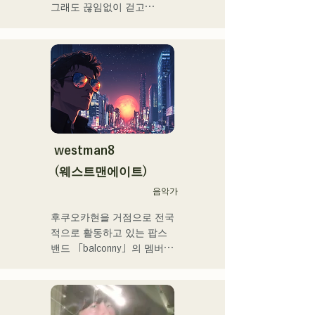
메」라고 퓨처링한 「Life 
그래도 끊임없이 걷고

Size feat.텐키 오코메」는 
라는 생각을 가사에 담아

iTunes 일렉트로 차트 1위를 
각 멤버의

기록. 이 곡은 Spotify 공식 
개성적인 배열로

플레이리스트들이도 한다.

노래 만들기

그 외에도 「홀로 라이브」 
희망을 연주하고 말하는 밴
NEGI☆U에의 악곡 제공, 
드
2022년말에 발표의 holox 
「상야 리페인트」는 200만 
재생을 돌파 등 메이저 씬으
westman8
로 활동의 폭을 넓히고 있다.

(웨스트맨에이트)
후쿠오카 스쿨 오브 뮤직 & 
음악가
댄스 전문 학교 음악 프로듀
후쿠오카현을 거점으로 전국
스과 강사.
적으로 활동하고 있는 팝스 
밴드 「balconny」의 멤버인 
서양평이 「westman8」이
라고 명의를 새롭게 2025년
부터 솔로 프로젝트를 시동. 
음악 생성 AI를 활용한 악곡