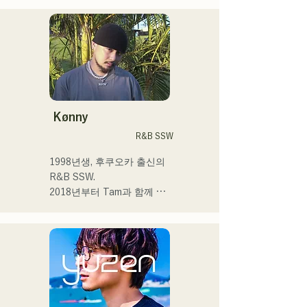
현재는 도쿄를 중심으로 노
상 라이브, TikTok 전달, 이
벤트 등에 출연하면서 활동
하고 있습니다!

어린 시절부터 음악을 좋아
합니다.

고등학교에 들어간 후 사람 
Kønny
앞에서 노래를 부르게 되어 
R&B SSW
가수가 되고 싶다고 품게 되
었습니다.

1998년생, 후쿠오카 출신의 
한사람 한사람에게 다가가는 
R&B SSW.

음악을 만들어 가고 싶습니
2018년부터 Tam과 함께 
다.

MAVRIQ(구:MELTY 
LOUNGE)로서 후쿠오카를 
 ・campuscollection2022 그
중심으로 음악 활동을 개시.

랑프리

2022년부터 Kønny로서 솔
・오리지널 곡 「푸딩」이 
로 명의에서도 활동을 개시.

2024년 KBC 라디오 오프닝 
어린 시절부터 영향을 받은 
곡으로 채용된다

90's와 00's의 R&B 뮤직을 