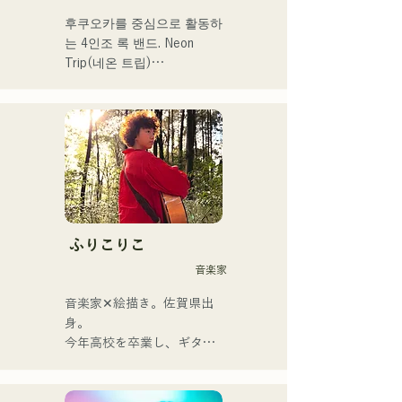
후쿠오카를 중심으로 활동하
는 4인조 록 밴드. Neon 
Trip(네온 트립)

2023년 11월부터 albatross
에서 Neon Trip으로 개명.

가요록의 에센스가 Vo&Gt.
가미야 유우마의 윤기가 있
는 가성으로 향수를 느끼는 
곡에 숨쉬고 있다. Vo&Gt.가
미야 유우마를 중심으로 낳
는, 때로는 상냥하고, 때로 격
ふりこりこ
렬함을 수반하는 멜로디와 
音楽家
가사에 멤버의 다양한 음악 
뿌리가 더해져 폭넓은 악곡
音楽家✕絵描き。佐賀県出
을 만들어, 「영화가요 록」
身。

을 내걸고 활동하고 있다.
今年高校を卒業し、ギター
や民族楽器、日用品などを
用いた、独自の音楽制作を