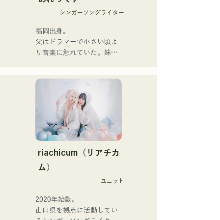
해 본격적으로 활동을 개시.

シンガーソングライター
acostic 편성, 트랙 편성, 밴
드 편성 등 다양한 형태로 음
福岡出身。

악을 표현한다.

父はドラマーで小さい頃よ
녹음과 라이브 지원에는 지
り音楽に触れていた。妹
구자구즈의 
Pauletteもシンガーとして
CHOYO(Key./Gt.), 전 meow
活躍中。

의 오오츠키(Dr.), the 
家族で音楽を楽しむミュー
perfect me의 후루히로 유야
ジックファミリー。

(Gt.), xanadoo의 S0.(Ba.)를 
10代後半にアメリカへ4年
맞아 활동을 한다.

半留学。

現在はLOVE FMの"music 
【NEW SINGLE】

×serendipity"でラジオDJを
2025년 6월 25일에 신곡 
務める。

riachicum（リアチカ
「세계는 사랑이야」를 릴리
またアーティストの傍、モ
ム）
스.
デルやタレントとしても活
ユニット
躍中。世界的有名なオーデ
ィション番組「ブリテンズ
2020年始動。

ゴットタレント」で日本人
山口県を拠点に活動してい
の芸人史上初のゴールデン