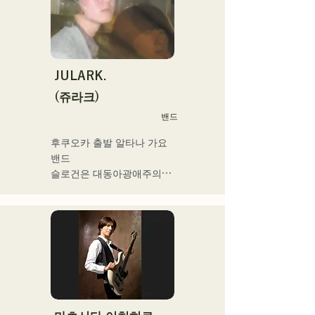
을 제작해 전달하고 있다.

2025년 2월 미니앨범을 3작 
연속 발매, 1st 미니앨범 'the 
City Pop vol.1'에 수록된 
'Gift'가 'KBC MUSIC 
JULARK.
SPLASH' 3월기 헤비로테이
(쥬라크)
션으로 선정된다.

밴드
2025년 1월 1일부터 시작한 
유튜브 채널 '발코니 TV'는 3
후쿠오카 출발 알타나 가요 
개월간 등록자 4만명을 넘어 
밴드

지금도 늘고 있다.

슬로건은 대동아광애주의

밴드맨, 음악 작가, 기업 경영
자, 라디오 성격 및 다양한 
프론트맨을 맡는 키요하라의 
직함을 가진 이색 아티스트.
독자적인 세계관이 엿볼 수 
있는 가사와 전위적이고 매
력적인 사운드가 특징