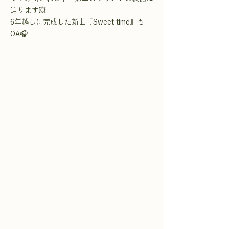
迫ります💥
6年越しに完成した新曲『Sweet time』も
OA🎧