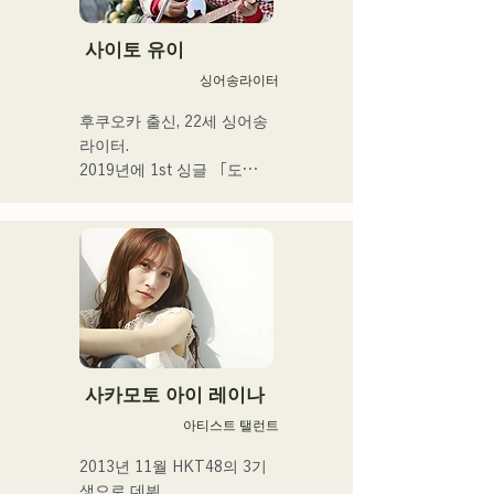
방어하다

장르를 넘은 연주는, 그 밖에 
사이토 유이
유례없는 독자적인 그루브를 
싱어송라이터
연주한다.
후쿠오카 출신, 22세 싱어송 
라이터.

2019년에 1st 싱글 「도
쿄」, 2022년에 2nd 싱글 
「teen」을 릴리스.

후쿠오카 시내의 라이브 하
우스나 SNS를 중심으로 음
악 활동을 실시하고 있다.

 일상의 넷을 노래한다.
사카모토 아이 레이나
아티스트 탤런트
2013년 11월 HKT48의 3기
생으로 데뷔
