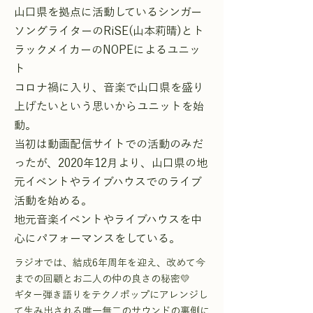
山口県を拠点に活動しているシンガー
ソングライターのRiSE(山本莉晴)とト
ラックメイカーのNOPEによるユニッ
ト
コロナ禍に入り、音楽で山口県を盛り
上げたいという思いからユニットを始
動。
当初は動画配信サイトでの活動のみだ
ったが、2020年12月より、山口県の地
元イベントやライブハウスでのライブ
活動を始める。
地元音楽イベントやライブハウスを中
心にパフォーマンスをしている。
ラジオでは、結成6年周年を迎え、改めて今
までの回顧とお二人の仲の良さの秘密💛
ギター弾き語りをテクノポップにアレンジし
て生み出される唯一無二のサウンドの裏側に