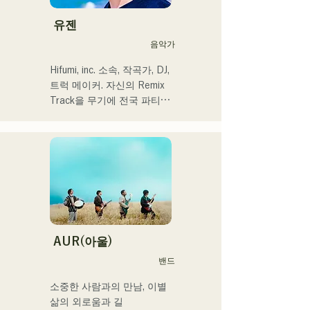
캡처해 신선한 사운드를 추
2024년 12월 24일에 다이마
구하고 있다. 달콤한 목소리
유젠
루 파사주 광장에서 열리는 
와 곳곳에 보여주는 R&B만
음악가
자선 뮤직슨에 출연 예정
의 코러스 워크가 매력.

세련된 스타일에 주목해 주
Hifumi, inc. 소속, 작곡가, DJ, 
셨으면 한다.
트럭 메이커. 자신의 Remix 
Track을 무기에 전국 파티에 
DJ 출연. 확실한 DJ 스킬에 
뒷받침된 현장력은 높이 평
가되고 있다.

출연력 「EDP lab 2017」 
「Re:animation12」 
「Porter Robinson JAPAN 
tour」 「VIRTUAFREAK@
신키바 AGEHA」 등 다수 출
연

AUR(아울)
밴드
최근에는 송 라이팅, 리믹스 
워크를 정력적으로 실시하고 
소중한 사람과의 만남, 이별

있어, VTuber 「텐키 오코
삶의 외로움과 길
