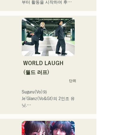
부터 활동을 시작하여 후쿠
오카현 내의 라이브하우스를 
중심으로 활동하고 있다. 외
로움이나 갈등에 다가가는 
가사, 귀에 남는 기타 리프를 
의식해, 듣는 사람의 마음에 
새겨지는 듯한 사운드 만들
기를 목표로 하고 있다.
WORLD LAUGH
(월드 러프)
단위
Suguru(Vo)와 
Je’Glanz(Vo&Gt)의 2인조 유
닛.

홍백가합전 출연을 목표로 
후쿠오카·도쿄의 W거점에서 
정력적으로 활동 중.

SNS 동영상 총 재생수 350