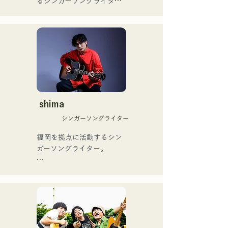
るシンガーソングライター
ブザーを獲得し、その後ス
のRiSE(山本莉晴)とトラッ
ペインのゴットタレントで
クメイカーのNOPEによる
もゴールデンブザーを獲得
ユニット

した、ノボせもんなべの応
コロナ禍に入り、音楽で山
援歌「ゴールデンブザー」
口県を盛り上げたいという
や、アメリカ留学時代の心
思いからユニットを始動。

友とコライトした本格的カ
当初は動画配信サイトでの
ントリーソング「Life Goes 
活動のみだったが、2020年
On」もバズり中！

12月より、山口県の地元イ
shima
それらの楽曲を揃えた自身
ベントやライブハウスでの
初のフルアルバム「ONE 
シンガーソングライター
ライブ活動を始める。

BIG FAMILY」を
地元音楽イベントやライブ
福岡を拠点に活動するシン
2025.12.31にリリースし、
ハウスを中心にパフォーマ
ガーソングライター。

iTunesカントリーアルバム
ンスをしている。
で初登場5位、その後3位を
アコースティックギターの
獲得。

弾き語りスタイルで、ロッ
日本テレビ「笑ってこらえ
クティストの力強さとバラ
て」、FBS「福岡く
ードの繊細さを併せ持つ楽
ん。」、「発見らくちゃ
曲を届けている。

く！」やFUKUOKA 