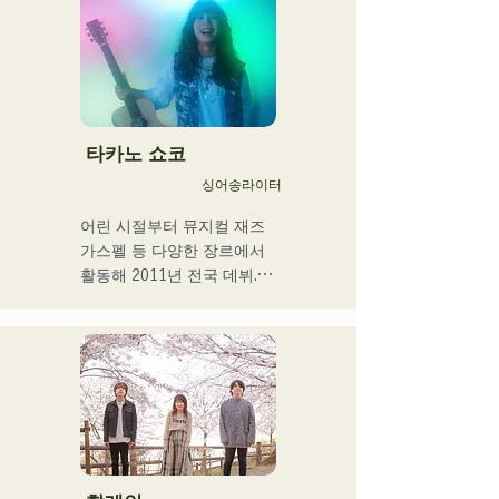
行う傍ら、大胆な色彩感覚
を活かしたアート制作に励
む。枠に収まりきれないマ
ルチな表現スタイルを確立
するため、日々探求を続け
ている。現在はSNSを中心
に、自身の表現を発信中。
타카노 쇼코
싱어송라이터
어린 시절부터 뮤지컬 재즈 
가스펠 등 다양한 장르에서 
활동해 2011년 전국 데뷔.

현지 후쿠오카, 규슈를 중심
으로 각 미디어 등에서 다루
어져 기업 CM송이나 영화 
등에도 많이 종사한다.

2014년~2017년에는 도쿄를 
거점으로 활동해, 포카리스 
웨트의 TVCM송이나 후지
TV 「MUSIC FAIR」에서 
모리야마 나오타로씨의 코러