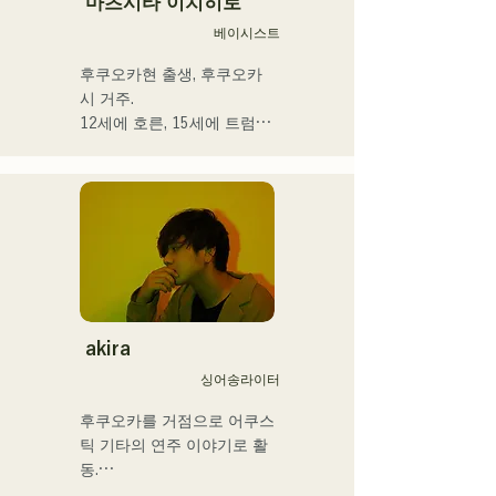
마츠시타 이치히로
베이시스트
후쿠오카현 출생, 후쿠오카
시 거주.

12세에 호른, 15세에 트럼펫
을 경험. 16세, 친구와의 록 
밴드 결성을 계기로 일렉트
릭 베이스를 손에 넣는다. 18
세, 후쿠오카 커뮤니케이션 
아트 전문학교에 입학. 졸업 
후, 프로베이시스트로서 활
동을 개시.

국내외의 아티스트와 라이브
·콘서트·학교 콘서트·투어·이
akira
벤트·파티·레코딩·제작·스쿨 
싱어송라이터
레슨·출장 레슨·프라이빗 레
슨 등. Youtube에는 취주악
후쿠오카를 거점으로 어쿠스
용 해설 동영상을 업.

틱 기타의 연주 이야기로 활
최근에는 동영상 제작 편집·
동.

음성 편집·믹싱 엔지니어·디
그리스도인 가정에서 태어나 