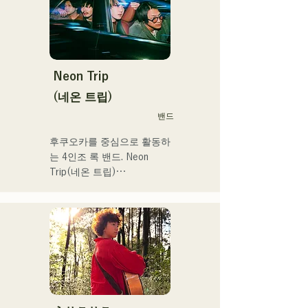
Neon Trip
(네온 트립)
밴드
후쿠오카를 중심으로 활동하
는 4인조 록 밴드. Neon 
Trip(네온 트립)

2023년 11월부터 albatross
에서 Neon Trip으로 개명.

가요록의 에센스가 Vo&Gt.
가미야 유우마의 윤기가 있
는 가성으로 향수를 느끼는 
곡에 숨쉬고 있다. Vo&Gt.가
미야 유우마를 중심으로 낳