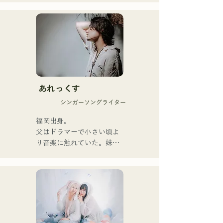
강력한 메시지를 담은 곡과 
따뜻하고 심지가 있는 가성
으로 듣는 사람의 마음에 부
드럽게 다가오는 곡을 제작
하고 있다.

1st 싱글 「잡으로 접어」를 
2025년 1월 23일에 릴리스 
あれっくす
해 본격적으로 활동을 개시.

シンガーソングライター
acostic 편성, 트랙 편성, 밴
드 편성 등 다양한 형태로 음
福岡出身。

악을 표현한다.

父はドラマーで小さい頃よ
녹음과 라이브 지원에는 지
り音楽に触れていた。妹
구자구즈의 
Pauletteもシンガーとして
CHOYO(Key./Gt.), 전 meow
活躍中。

의 오오츠키(Dr.), the 
家族で音楽を楽しむミュー
perfect me의 후루히로 유야
ジックファミリー。

(Gt.), xanadoo의 S0.(Ba.)를 
10代後半にアメリカへ4年
맞아 활동을 한다.

半留学。

現在はLOVE FMの"music 