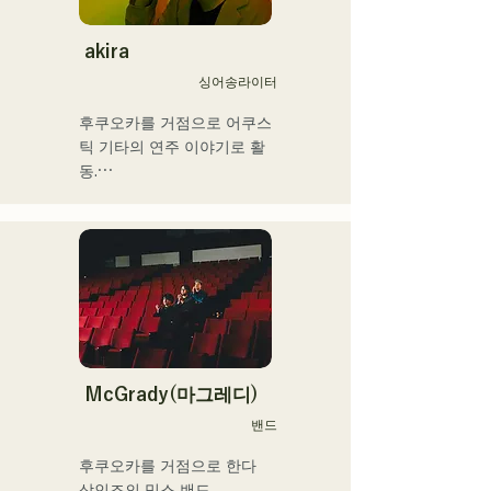
국내외의 아티스트와 라이브
·콘서트·학교 콘서트·투어·이
akira
벤트·파티·레코딩·제작·스쿨 
싱어송라이터
레슨·출장 레슨·프라이빗 레
슨 등. Youtube에는 취주악
후쿠오카를 거점으로 어쿠스
용 해설 동영상을 업.

틱 기타의 연주 이야기로 활
최근에는 동영상 제작 편집·
동.

음성 편집·믹싱 엔지니어·디
그리스도인 가정에서 태어나 
렉터·프로듀서로서도 활동하
어린 시절부터 교회 음악과 
고 있다.

가스펠을 만져 자란다.

중학교 2학년 여름방학에 기
그 음악성은 다 장르에 그리
타를 연주하기 시작하면서 
고 클래식·락·팝스·J-Pop·라
동시에 작사 작곡도 하게 됐
틴·재즈·고스펠·R&B·퓨전·서
다.

울·펑크·취주악·연가·민족 음
17세에 공민관이나 카페 등
악 등, 다양한 스타일의 음악
에서의 음악 활동을 개시, 현
McGrady(마그레디)
을 연주한다.

재는 현내외 불문하고 라이
밴드
이들의 스타일이나 곡에 맞
브 하우스 등에도 활동의 장
추어, 콘트라 버스와 일렉베
을 펼치고 있다.

후쿠오카를 거점으로 한다

이스를 구분하고 있다.

누구에게나 있는 마음의 움
삼인조의 믹스 밴드.
