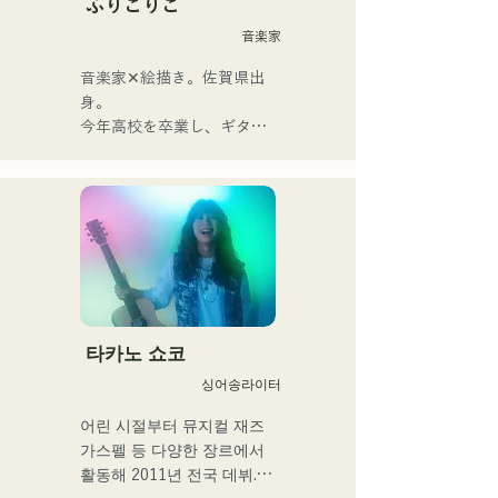
는, 때로는 상냥하고, 때로 격
ふりこりこ
렬함을 수반하는 멜로디와 
音楽家
가사에 멤버의 다양한 음악 
뿌리가 더해져 폭넓은 악곡
音楽家✕絵描き。佐賀県出
을 만들어, 「영화가요 록」
身。

을 내걸고 활동하고 있다.
今年高校を卒業し、ギター
や民族楽器、日用品などを
用いた、独自の音楽制作を
行う傍ら、大胆な色彩感覚
を活かしたアート制作に励
む。枠に収まりきれないマ
ルチな表現スタイルを確立
するため、日々探求を続け
ている。現在はSNSを中心
に、自身の表現を発信中。
타카노 쇼코
싱어송라이터
어린 시절부터 뮤지컬 재즈 
가스펠 등 다양한 장르에서 
활동해 2011년 전국 데뷔.
