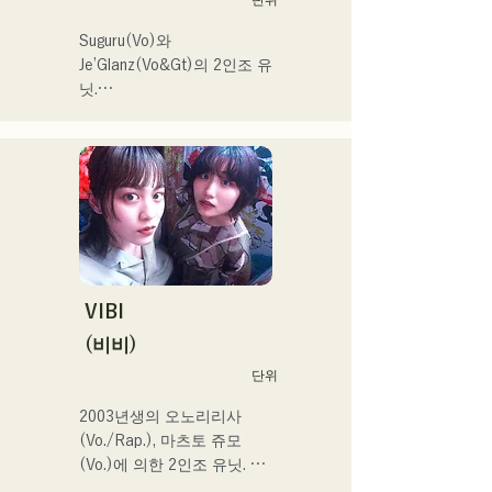
Suguru(Vo)와 
Je’Glanz(Vo&Gt)의 2인조 유
닛.

홍백가합전 출연을 목표로 
후쿠오카·도쿄의 W거점에서 
정력적으로 활동 중.

SNS 동영상 총 재생수 350
만회 재생 넘어, SNS총 팔로
워 11.9만명 돌파!

또한 2024 년 제 106 회 전
국 고등학교 야구 선수권 대
회

VIBI
J:COM 후쿠오카•구마모토•
(비비)
시모노세키의 테마송 등에도 
단위
발탁되어 향후가 큰 주목의 
유닛.
2003년생의 오노리리사
(Vo./Rap.), 마츠토 쥬모
(Vo.)에 의한 2인조 유닛. 부
드러운 세계관 속에 똑바로 