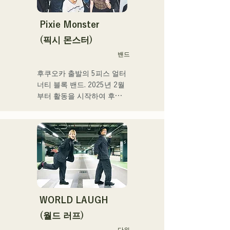
멤버의 개성이 살려 그 소리
도 부드럽게 따뜻하다.

Pixie Monster
후쿠오카를 중심으로 라이브 
(픽시 몬스터)
하우스와 야외 이벤트 등에 
밴드
출연 중. 또 SNS에서의 동영
상 투고·배신의 활동도 실시
후쿠오카 출발의 5피스 얼터
하고 있다.
너티 블록 밴드. 2025년 2월
부터 활동을 시작하여 후쿠
오카현 내의 라이브하우스를 
중심으로 활동하고 있다. 외
로움이나 갈등에 다가가는 
가사, 귀에 남는 기타 리프를 
의식해, 듣는 사람의 마음에 
새겨지는 듯한 사운드 만들
기를 목표로 하고 있다.
WORLD LAUGH
(월드 러프)
단위