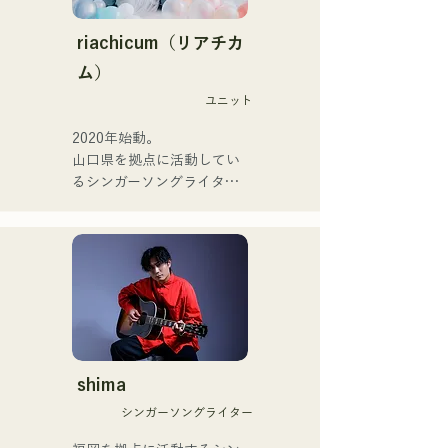
【NEW SINGLE】

×serendipity"でラジオDJを
2025년 6월 25일에 신곡 
務める。

riachicum（リアチカ
「세계는 사랑이야」를 릴리
またアーティストの傍、モ
ム）
스.
デルやタレントとしても活
ユニット
躍中。世界的有名なオーデ
ィション番組「ブリテンズ
2020年始動。

ゴットタレント」で日本人
山口県を拠点に活動してい
の芸人史上初のゴールデン
るシンガーソングライター
ブザーを獲得し、その後ス
のRiSE(山本莉晴)とトラッ
ペインのゴットタレントで
クメイカーのNOPEによる
もゴールデンブザーを獲得
ユニット

した、ノボせもんなべの応
コロナ禍に入り、音楽で山
援歌「ゴールデンブザー」
口県を盛り上げたいという
や、アメリカ留学時代の心
思いからユニットを始動。

友とコライトした本格的カ
当初は動画配信サイトでの
ントリーソング「Life Goes 
活動のみだったが、2020年
On」もバズり中！

12月より、山口県の地元イ
shima
それらの楽曲を揃えた自身
ベントやライブハウスでの
初のフルアルバム「ONE 
シンガーソングライター
ライブ活動を始める。

BIG FAMILY」を
地元音楽イベントやライブ