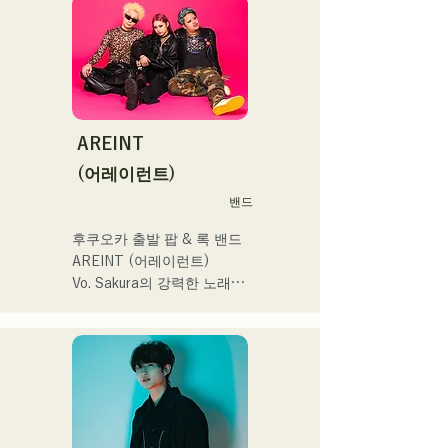
시 및 전국투어 감행

開始。

リスマスアドベント、イス
福岡を中心にブッキングラ
ラデサルサ、福岡ウィニン
소설을 바탕으로 한 즐겁고 
イブや路上ライブなど精力
グスピリッツのスタジアム
어딘가 애수있는 곡에 주목! 
的に活動を行っている。

DJ、金鷲旗、山笠関連イベ
!
2025年11月22日にはファー
ント、地域イベント、
ストワンマンライブを開
Ramen Tech2025(global 
AREINT
催。
summit)、福岡市武道館オー
(어레이런트)
プニング記念イベント,結婚
式様々な分野で活動。

밴드
英語も日本語も対応可能で
후쿠오카 출발 팝 & 록 밴드 
す。

AREINT (어레이런트)

アーティストの日本人父と
Vo. Sakura의 강력한 노래 
アメリカ人母から生まれた
목소리에 강력하고 젊음과 
サラブレッド。
개성 넘치는 Ba. SEIYA, Dr. 
SHO에 의해 만들어지는 악
곡은 캐치에서 어딘가 익숙
한 록 사운드가 특징이며 독
특한 AREINT 사운드를 만들
어 내고있다. 
