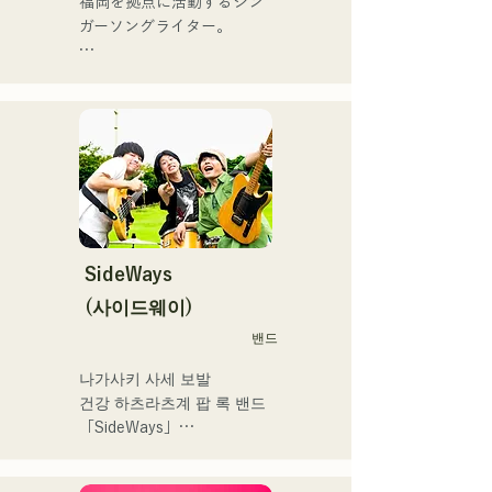
福岡を拠点に活動するシン
2025.12.31にリリースし、
ハウスを中心にパフォーマ
ガーソングライター。

iTunesカントリーアルバム
ンスをしている。
で初登場5位、その後3位を
アコースティックギターの
獲得。

弾き語りスタイルで、ロッ
日本テレビ「笑ってこらえ
クティストの力強さとバラ
て」、FBS「福岡く
ードの繊細さを併せ持つ楽
ん。」、「発見らくちゃ
曲を届けている。

く！」やFUKUOKA 
STREET PARTY、
 コンセプトは、「等身大の
Hannibal Halloween Music 
ままで。僕とあなたのため
Festival ,sunset live2019、
の音楽を。」気持ちが落ち
SideWays
鷹祭Summer Boostイベン
込んだ時や、心が沈んでし
トステージにも出演。MCと
(사이드웨이)
まう時こそ聴いてほしい。

してはRugby World 
밴드
自分自身も迷いや葛藤を抱
cup2019 Public viewing、競
える瞬間があるからこそ、
輪日本一ダービーの場内ア
나가사키 사세 보발

作り物ではなく、ありのま
ナウンス、ラグビー女子日
건강 하츠라츠계 팝 록 밴드 
まの感情や言葉をそのまま
本代表世界大会スタジアム
「SideWays」

音楽にしている。

DJ、プレアデスカップ
2023(ダンスイベント）、
작년 12월 신EP '꿈치야' 출
2024年10月より音楽活動を
滑走屋場内アナウンス、ク