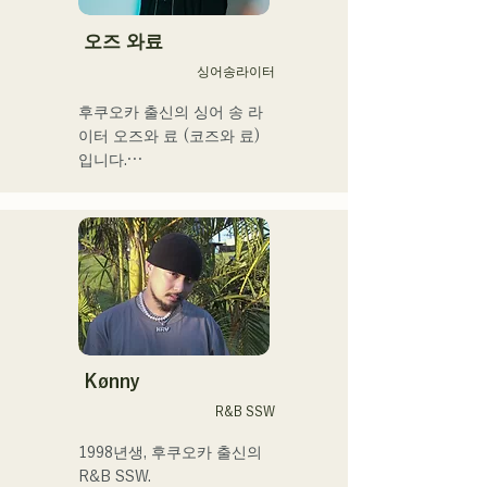
「KBC 라디오 호크스 중계 
2024」의 오프닝곡에 
오즈 와료
「Remember Me」가 채용
싱어송라이터
되었다.
후쿠오카 출신의 싱어 송 라
이터 오즈와 료 (코즈와 료)
입니다.

현재는 도쿄를 중심으로 노
상 라이브, TikTok 전달, 이
벤트 등에 출연하면서 활동
하고 있습니다!

어린 시절부터 음악을 좋아
합니다.

고등학교에 들어간 후 사람 
Kønny
앞에서 노래를 부르게 되어 
R&B SSW
가수가 되고 싶다고 품게 되
었습니다.

1998년생, 후쿠오카 출신의 
한사람 한사람에게 다가가는 
R&B SSW.
