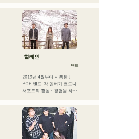
현지 후쿠오카, 규슈를 중심
으로 각 미디어 등에서 다루
어져 기업 CM송이나 영화 
등에도 많이 종사한다.

2014년~2017년에는 도쿄를 
거점으로 활동해, 포카리스 
웨트의 TVCM송이나 후지
TV 「MUSIC FAIR」에서 
모리야마 나오타로씨의 코러
할레인
스, 록 뮤지컬 출연 등 폭넓
밴드
게 활동.

2017년부터 거점을 후쿠오
2019년 4월부터 시동한 J-
카로 되돌려 자신의 활동에 
POP 밴드. 각 멤버가 밴드나 
더해 라디오 퍼스널리티, 보
서포트의 활동・경험을 하고 
이스 트레이너, 전문학교 강
있는 가운데, 새로운 음악의 
사 등 멀티에 활동중. 성장이 
목표를 내걸어 밴드를 결성. 
좋은 가성과 탁월한 가창력
CHiKa의 투명감 있는 목소
을 겸비한 차세대를 담당하
리, 등신대의 가사를 어딘가 
는 싱어송 라이터.
그리운 멜로디에 올린 곡은 
폭넓은 세대의 지지를 얻고 
있다. 그 악곡을 지원하도록 