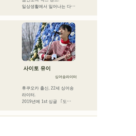
직임을 가사에 실어주는 강
일상생활에서 일어나는 다양
현재 후쿠오카를 중심으로 
력한 가성이 매력의 싱어송 
한 '갈등'에 초점을 맞추고,

음악 활동을 계속하는 스튜
라이터.
”있는 그대로 있는 것의 긍
디오 세션 뮤지션이다.
정”을 테마로 한 가사를 만들
어낸다.

R&B에 촉발된 스모키한 가
성과,

백그라운드의 다른 멤버들이 
방어하다

장르를 넘은 연주는, 그 밖에 
사이토 유이
유례없는 독자적인 그루브를 
싱어송라이터
연주한다.
후쿠오카 출신, 22세 싱어송 
라이터.

2019년에 1st 싱글 「도
쿄」, 2022년에 2nd 싱글 
「teen」을 릴리스.

후쿠오카 시내의 라이브 하
우스나 SNS를 중심으로 음
악 활동을 실시하고 있다.
