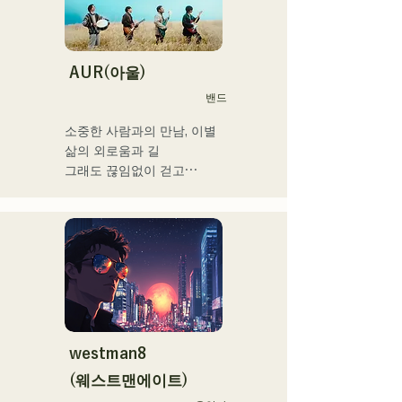
「Porter Robinson JAPAN 
tour」 「VIRTUAFREAK@
신키바 AGEHA」 등 다수 출
연

AUR(아울)
밴드
최근에는 송 라이팅, 리믹스 
워크를 정력적으로 실시하고 
소중한 사람과의 만남, 이별

있어, VTuber 「텐키 오코
삶의 외로움과 길

메」라고 퓨처링한 「Life 
그래도 끊임없이 걷고

Size feat.텐키 오코메」는 
라는 생각을 가사에 담아

iTunes 일렉트로 차트 1위를 
각 멤버의

기록. 이 곡은 Spotify 공식 
개성적인 배열로

플레이리스트들이도 한다.

노래 만들기

그 외에도 「홀로 라이브」 
희망을 연주하고 말하는 밴
NEGI☆U에의 악곡 제공, 
드
2022년말에 발표의 holox 
「상야 리페인트」는 200만 
재생을 돌파 등 메이저 씬으
westman8
로 활동의 폭을 넓히고 있다.

(웨스트맨에이트)