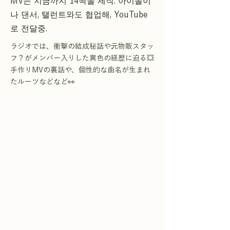
MV는 지금까지 14곡을 제작. 아이돌이
나 댄서, 탤런트와도 협업해, YouTube
로 전달중.
ラジオでは、衝撃の結成秘話や元物販スタッ
フ？がメンバー入りした異色の経歴に迫る💥
手作りMVの裏話や、個性的な曲名が生まれ
たルーツなどなど👀