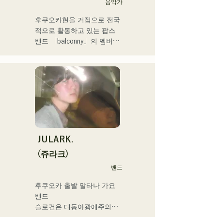
후쿠오카 스쿨 오브 뮤직 & 
음악가
댄스 전문 학교 음악 프로듀
후쿠오카현을 거점으로 전국
스과 강사.
적으로 활동하고 있는 팝스 
밴드 「balconny」의 멤버인 
서양평이 「westman8」이
라고 명의를 새롭게 2025년
부터 솔로 프로젝트를 시동. 
음악 생성 AI를 활용한 악곡
을 제작해 전달하고 있다.

2025년 2월 미니앨범을 3작 
연속 발매, 1st 미니앨범 'the 
City Pop vol.1'에 수록된 
'Gift'가 'KBC MUSIC 
JULARK.
SPLASH' 3월기 헤비로테이
(쥬라크)
션으로 선정된다.

밴드
2025년 1월 1일부터 시작한 
유튜브 채널 '발코니 TV'는 3
후쿠오카 출발 알타나 가요 
개월간 등록자 4만명을 넘어 
밴드

지금도 늘고 있다.

슬로건은 대동아광애주의

밴드맨, 음악 작가, 기업 경영