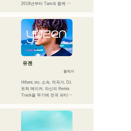
음악을 만들어 가고 싶습니
2018년부터 Tam과 함께 
다.

MAVRIQ(구:MELTY 
LOUNGE)로서 후쿠오카를 
 ・campuscollection2022 그
중심으로 음악 활동을 개시.

랑프리

2022년부터 Kønny로서 솔
・오리지널 곡 「푸딩」이 
로 명의에서도 활동을 개시.

2024년 KBC 라디오 오프닝 
어린 시절부터 영향을 받은 
곡으로 채용된다

90's와 00's의 R&B 뮤직을 
캡처해 신선한 사운드를 추
2024년 12월 24일에 다이마
구하고 있다. 달콤한 목소리
유젠
루 파사주 광장에서 열리는 
와 곳곳에 보여주는 R&B만
음악가
자선 뮤직슨에 출연 예정
의 코러스 워크가 매력.

세련된 스타일에 주목해 주
Hifumi, inc. 소속, 작곡가, DJ, 
셨으면 한다.
트럭 메이커. 자신의 Remix 
Track을 무기에 전국 파티에 
DJ 출연. 확실한 DJ 스킬에 
뒷받침된 현장력은 높이 평
가되고 있다.

출연력 「EDP lab 2017」 
「Re:animation12」 