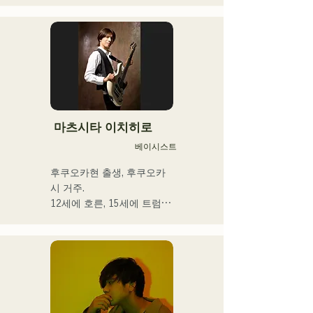
자, 라디오 성격 및 다양한 
프론트맨을 맡는 키요하라의 
직함을 가진 이색 아티스트.
독자적인 세계관이 엿볼 수 
있는 가사와 전위적이고 매
력적인 사운드가 특징
마츠시타 이치히로
베이시스트
후쿠오카현 출생, 후쿠오카
시 거주.

12세에 호른, 15세에 트럼펫
을 경험. 16세, 친구와의 록 
밴드 결성을 계기로 일렉트
릭 베이스를 손에 넣는다. 18
세, 후쿠오카 커뮤니케이션 
아트 전문학교에 입학. 졸업 
후, 프로베이시스트로서 활
동을 개시.
