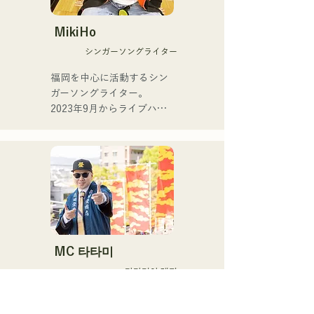
서 폭넓은 연령층을 대상으
로 한 연주지도도 실시하면
MikiHo
서, 후쿠오카를 중심으로 라
シンガーソングライター
이브, 이벤트 연주 등 다양한 
연주 활동을 전개중.

福岡を中心に活動するシン
ガーソングライター。

주요 연주 활동

2023年9月からライブハウ
Checkers 리더 타케우치 료 
スなどで活動をはじめまし
(Gr)와의 밴드 "The 
た。唯一無二の声を特徴
Shake"에서의 활동

に、日常の会話や心の奥に
라틴 피아노의 1인자, 모리
ある感情をすくい上げた歌
무라 헌(Pf)씨와의 조인트 
詞で楽曲を制作していま
라이브 활동

す。声とともに、言葉が描
자기 리더 밴드 "Latin 
く世界にもぜひ耳を傾けて
Amigos"에서의 라이브 활동

いただきたいです。
나카스의 라이브 레스토랑 
MC 타타미
「올디즈(구 하카타 켄토
다다미야 래퍼
스)」출연 외, 다양한 장르의 
라이브, 이벤트로 활동 중
주식회사 도쿠다 다다미 가
게의 4대째 후계자.
