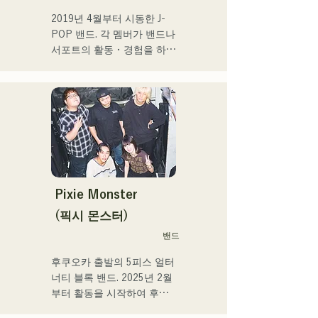
2017년부터 거점을 후쿠오
2019년 4월부터 시동한 J-
카로 되돌려 자신의 활동에 
POP 밴드. 각 멤버가 밴드나 
더해 라디오 퍼스널리티, 보
서포트의 활동・경험을 하고 
이스 트레이너, 전문학교 강
있는 가운데, 새로운 음악의 
사 등 멀티에 활동중. 성장이 
목표를 내걸어 밴드를 결성. 
좋은 가성과 탁월한 가창력
CHiKa의 투명감 있는 목소
을 겸비한 차세대를 담당하
리, 등신대의 가사를 어딘가 
는 싱어송 라이터.
그리운 멜로디에 올린 곡은 
폭넓은 세대의 지지를 얻고 
있다. 그 악곡을 지원하도록 
멤버의 개성이 살려 그 소리
도 부드럽게 따뜻하다.

Pixie Monster
후쿠오카를 중심으로 라이브 
(픽시 몬스터)
하우스와 야외 이벤트 등에 
밴드
출연 중. 또 SNS에서의 동영
상 투고·배신의 활동도 실시
후쿠오카 출발의 5피스 얼터
하고 있다.
너티 블록 밴드. 2025년 2월
부터 활동을 시작하여 후쿠
오카현 내의 라이브하우스를 