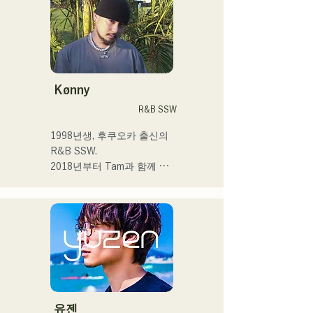
벤트 등에 출연하면서 활동
하고 있습니다!

어린 시절부터 음악을 좋아
합니다.

고등학교에 들어간 후 사람 
Kønny
앞에서 노래를 부르게 되어 
R&B SSW
가수가 되고 싶다고 품게 되
었습니다.

1998년생, 후쿠오카 출신의 
한사람 한사람에게 다가가는 
R&B SSW.

음악을 만들어 가고 싶습니
2018년부터 Tam과 함께 
다.

MAVRIQ(구:MELTY 
LOUNGE)로서 후쿠오카를 
 ・campuscollection2022 그
중심으로 음악 활동을 개시.

랑프리

2022년부터 Kønny로서 솔
・오리지널 곡 「푸딩」이 
로 명의에서도 활동을 개시.

2024년 KBC 라디오 오프닝 
어린 시절부터 영향을 받은 
곡으로 채용된다

90's와 00's의 R&B 뮤직을 
캡처해 신선한 사운드를 추
2024년 12월 24일에 다이마
구하고 있다. 달콤한 목소리
유젠