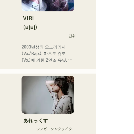
또한 2024 년 제 106 회 전
국 고등학교 야구 선수권 대
회

VIBI
J:COM 후쿠오카•구마모토•
(비비)
시모노세키의 테마송 등에도 
단위
발탁되어 향후가 큰 주목의 
유닛.
2003년생의 오노리리사
(Vo./Rap.), 마츠토 쥬모
(Vo.)에 의한 2인조 유닛. 부
드러운 세계관 속에 똑바로 
강력한 메시지를 담은 곡과 
따뜻하고 심지가 있는 가성
으로 듣는 사람의 마음에 부
드럽게 다가오는 곡을 제작
하고 있다.

1st 싱글 「잡으로 접어」를 
2025년 1월 23일에 릴리스 
あれっくす
해 본격적으로 활동을 개시.

シンガーソングライター
acostic 편성, 트랙 편성, 밴