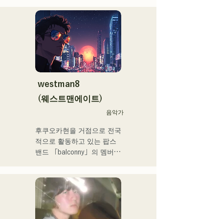
iTunes 일렉트로 차트 1위를 
각 멤버의

기록. 이 곡은 Spotify 공식 
개성적인 배열로

플레이리스트들이도 한다.

노래 만들기

그 외에도 「홀로 라이브」 
희망을 연주하고 말하는 밴
NEGI☆U에의 악곡 제공, 
드
2022년말에 발표의 holox 
「상야 리페인트」는 200만 
재생을 돌파 등 메이저 씬으
westman8
로 활동의 폭을 넓히고 있다.

(웨스트맨에이트)
후쿠오카 스쿨 오브 뮤직 & 
음악가
댄스 전문 학교 음악 프로듀
후쿠오카현을 거점으로 전국
스과 강사.
적으로 활동하고 있는 팝스 
밴드 「balconny」의 멤버인 
서양평이 「westman8」이
라고 명의를 새롭게 2025년
부터 솔로 프로젝트를 시동. 
음악 생성 AI를 활용한 악곡
을 제작해 전달하고 있다.

2025년 2월 미니앨범을 3작 