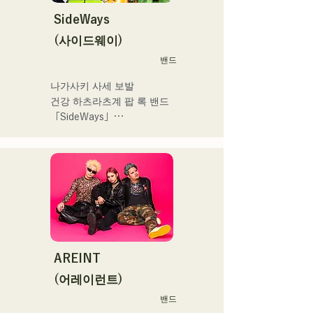
ままで。僕とあなたのため
Festival ,sunset live2019、
の音楽を。」気持ちが落ち
SideWays
鷹祭Summer Boostイベン
込んだ時や、心が沈んでし
トステージにも出演。MCと
(사이드웨이)
まう時こそ聴いてほしい。

してはRugby World 
밴드
自分自身も迷いや葛藤を抱
cup2019 Public viewing、競
える瞬間があるからこそ、
輪日本一ダービーの場内ア
나가사키 사세 보발

作り物ではなく、ありのま
ナウンス、ラグビー女子日
건강 하츠라츠계 팝 록 밴드 
まの感情や言葉をそのまま
本代表世界大会スタジアム
「SideWays」

音楽にしている。

DJ、プレアデスカップ
2023(ダンスイベント）、
작년 12월 신EP '꿈치야' 출
2024年10月より音楽活動を
滑走屋場内アナウンス、ク
시 및 전국투어 감행

開始。

リスマスアドベント、イス
福岡を中心にブッキングラ
ラデサルサ、福岡ウィニン
소설을 바탕으로 한 즐겁고 
イブや路上ライブなど精力
グスピリッツのスタジアム
어딘가 애수있는 곡에 주목! 
的に活動を行っている。

DJ、金鷲旗、山笠関連イベ
!
2025年11月22日にはファー
ント、地域イベント、
ストワンマンライブを開
Ramen Tech2025(global 
AREINT
催。
summit)、福岡市武道館オー
(어레이런트)
プニング記念イベント,結婚
式様々な分野で活動。

밴드
英語も日本語も対応可能で