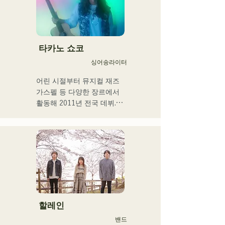
む。枠に収まりきれないマ
ルチな表現スタイルを確立
するため、日々探求を続け
ている。現在はSNSを中心
に、自身の表現を発信中。
타카노 쇼코
싱어송라이터
어린 시절부터 뮤지컬 재즈 
가스펠 등 다양한 장르에서 
활동해 2011년 전국 데뷔.

현지 후쿠오카, 규슈를 중심
으로 각 미디어 등에서 다루
어져 기업 CM송이나 영화 
등에도 많이 종사한다.

2014년~2017년에는 도쿄를 
거점으로 활동해, 포카리스 
웨트의 TVCM송이나 후지
TV 「MUSIC FAIR」에서 
모리야마 나오타로씨의 코러
할레인
스, 록 뮤지컬 출연 등 폭넓
밴드
게 활동.
