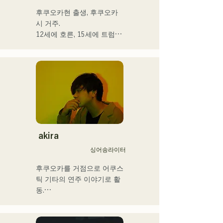
후쿠오카현 출생, 후쿠오카
시 거주.

12세에 호른, 15세에 트럼펫
을 경험. 16세, 친구와의 록 
밴드 결성을 계기로 일렉트
릭 베이스를 손에 넣는다. 18
세, 후쿠오카 커뮤니케이션 
아트 전문학교에 입학. 졸업 
후, 프로베이시스트로서 활
동을 개시.

국내외의 아티스트와 라이브
·콘서트·학교 콘서트·투어·이
akira
벤트·파티·레코딩·제작·스쿨 
싱어송라이터
레슨·출장 레슨·프라이빗 레
슨 등. Youtube에는 취주악
후쿠오카를 거점으로 어쿠스
용 해설 동영상을 업.

틱 기타의 연주 이야기로 활
최근에는 동영상 제작 편집·
동.

음성 편집·믹싱 엔지니어·디
그리스도인 가정에서 태어나 
렉터·프로듀서로서도 활동하
어린 시절부터 교회 음악과 
고 있다.
