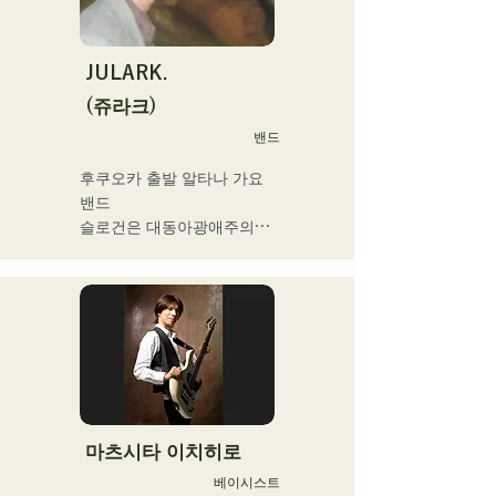
연속 발매, 1st 미니앨범 'the 
City Pop vol.1'에 수록된 
'Gift'가 'KBC MUSIC 
JULARK.
SPLASH' 3월기 헤비로테이
(쥬라크)
션으로 선정된다.

밴드
2025년 1월 1일부터 시작한 
유튜브 채널 '발코니 TV'는 3
후쿠오카 출발 알타나 가요 
개월간 등록자 4만명을 넘어 
밴드

지금도 늘고 있다.

슬로건은 대동아광애주의

밴드맨, 음악 작가, 기업 경영
자, 라디오 성격 및 다양한 
프론트맨을 맡는 키요하라의 
직함을 가진 이색 아티스트.
독자적인 세계관이 엿볼 수 
있는 가사와 전위적이고 매
력적인 사운드가 특징
마츠시타 이치히로
베이시스트