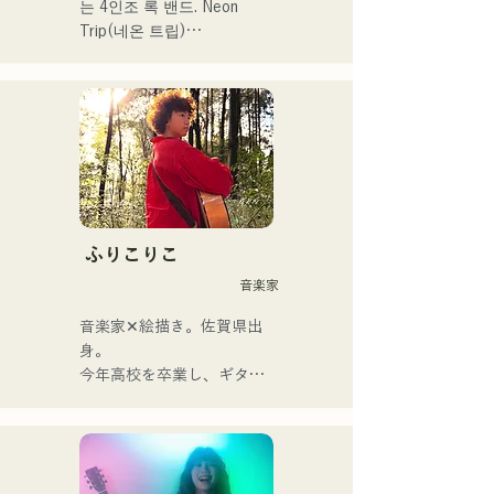
는 4인조 록 밴드. Neon 
Trip(네온 트립)

2023년 11월부터 albatross
에서 Neon Trip으로 개명.

가요록의 에센스가 Vo&Gt.
가미야 유우마의 윤기가 있
는 가성으로 향수를 느끼는 
곡에 숨쉬고 있다. Vo&Gt.가
미야 유우마를 중심으로 낳
는, 때로는 상냥하고, 때로 격
ふりこりこ
렬함을 수반하는 멜로디와 
音楽家
가사에 멤버의 다양한 음악 
뿌리가 더해져 폭넓은 악곡
音楽家✕絵描き。佐賀県出
을 만들어, 「영화가요 록」
身。

을 내걸고 활동하고 있다.
今年高校を卒業し、ギター
や民族楽器、日用品などを
用いた、独自の音楽制作を
行う傍ら、大胆な色彩感覚
を活かしたアート制作に励