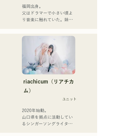
드 편성 등 다양한 형태로 음
福岡出身。

악을 표현한다.

父はドラマーで小さい頃よ
녹음과 라이브 지원에는 지
り音楽に触れていた。妹
구자구즈의 
Pauletteもシンガーとして
CHOYO(Key./Gt.), 전 meow
活躍中。

의 오오츠키(Dr.), the 
家族で音楽を楽しむミュー
perfect me의 후루히로 유야
ジックファミリー。

(Gt.), xanadoo의 S0.(Ba.)를 
10代後半にアメリカへ4年
맞아 활동을 한다.

半留学。

現在はLOVE FMの"music 
【NEW SINGLE】

×serendipity"でラジオDJを
2025년 6월 25일에 신곡 
務める。

riachicum（リアチカ
「세계는 사랑이야」를 릴리
またアーティストの傍、モ
ム）
스.
デルやタレントとしても活
ユニット
躍中。世界的有名なオーデ
ィション番組「ブリテンズ
2020年始動。

ゴットタレント」で日本人
山口県を拠点に活動してい
の芸人史上初のゴールデン
るシンガーソングライター
ブザーを獲得し、その後ス
のRiSE(山本莉晴)とトラッ
ペインのゴットタレントで