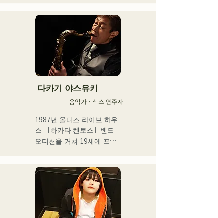
까요?」

2021년 14번째 싱글 「너와 
어딘가에 가고 싶다」선발 
멤버로서 선출

2025년 4월에 HKT48을 졸
업. 프리에서의 활동과 아티
스트 활동을 본격화. 

다카기 야스유키
툴드 규슈 2025 공식 이미지 
음악가・삭스 연주자
송이 되는 1st SINGLE 
「ESPOIR」을 2025.7.2에 
1987년 올디즈 라이브 하우
릴리스

스 「하카타 켄토스」밴드 
오디션을 거쳐 19세에 프로 
2nd SINGLE 「YUMEIRO」
뮤지션으로서의 활동을 스타
에서는,

트.

자신 첫 작사를 담당하고 그
이후 댄스홀, 나이트클럽 등
룹 재적 중 졸업을 결의한 타
의 레귤러 밴드에 있어서 재
이밍에 의미를 담은 내용을 
즈, 라틴, 팝 등 다양한 장르
가사로 표현했다.
의 연주 캐리어를 거듭한다.

현재는, 야마하삭스 강사로