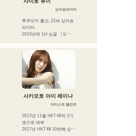
사이토 유이
유례없는 독자적인 그루브를 
싱어송라이터
연주한다.
후쿠오카 출신, 22세 싱어송 
라이터.

2019년에 1st 싱글 「도
쿄」, 2022년에 2nd 싱글 
「teen」을 릴리스.

후쿠오카 시내의 라이브 하
우스나 SNS를 중심으로 음
악 활동을 실시하고 있다.

 일상의 넷을 노래한다.
사카모토 아이 레이나
아티스트 탤런트
2013년 11월 HKT48의 3기
생으로 데뷔

2017년 HKT48 10번째 싱글 
「키스는 기다릴 밖에 없을