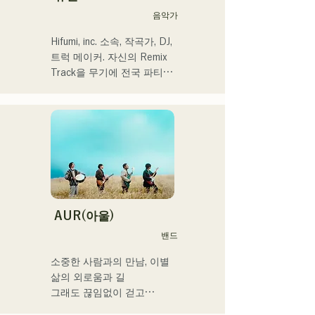
루 파사주 광장에서 열리는 
와 곳곳에 보여주는 R&B만
음악가
자선 뮤직슨에 출연 예정
의 코러스 워크가 매력.

세련된 스타일에 주목해 주
Hifumi, inc. 소속, 작곡가, DJ, 
셨으면 한다.
트럭 메이커. 자신의 Remix 
Track을 무기에 전국 파티에 
DJ 출연. 확실한 DJ 스킬에 
뒷받침된 현장력은 높이 평
가되고 있다.

출연력 「EDP lab 2017」 
「Re:animation12」 
「Porter Robinson JAPAN 
tour」 「VIRTUAFREAK@
신키바 AGEHA」 등 다수 출
연

AUR(아울)
밴드
최근에는 송 라이팅, 리믹스 
워크를 정력적으로 실시하고 
소중한 사람과의 만남, 이별

있어, VTuber 「텐키 오코
삶의 외로움과 길

메」라고 퓨처링한 「Life 
그래도 끊임없이 걷고

Size feat.텐키 오코메」는 
라는 생각을 가사에 담아
