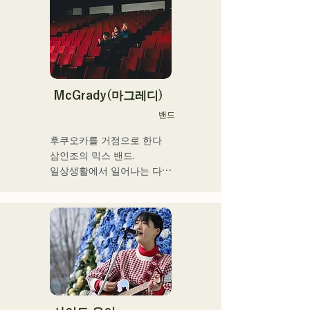
가스펠을 만져 자란다.

중학교 2학년 여름방학에 기
그 음악성은 다 장르에 그리
타를 연주하기 시작하면서 
고 클래식·락·팝스·J-Pop·라
동시에 작사 작곡도 하게 됐
틴·재즈·고스펠·R&B·퓨전·서
다.

울·펑크·취주악·연가·민족 음
17세에 공민관이나 카페 등
악 등, 다양한 스타일의 음악
에서의 음악 활동을 개시, 현
McGrady(마그레디)
을 연주한다.

재는 현내외 불문하고 라이
밴드
이들의 스타일이나 곡에 맞
브 하우스 등에도 활동의 장
추어, 콘트라 버스와 일렉베
을 펼치고 있다.

후쿠오카를 거점으로 한다

이스를 구분하고 있다.

누구에게나 있는 마음의 움
삼인조의 믹스 밴드.

직임을 가사에 실어주는 강
일상생활에서 일어나는 다양
현재 후쿠오카를 중심으로 
력한 가성이 매력의 싱어송 
한 '갈등'에 초점을 맞추고,

음악 활동을 계속하는 스튜
라이터.
”있는 그대로 있는 것의 긍
디오 세션 뮤지션이다.
정”을 테마로 한 가사를 만들
어낸다.

R&B에 촉발된 스모키한 가
성과,

백그라운드의 다른 멤버들이 
방어하다

장르를 넘은 연주는, 그 밖에 