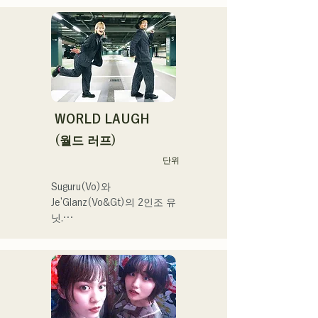
중심으로 활동하고 있다. 외
로움이나 갈등에 다가가는 
가사, 귀에 남는 기타 리프를 
의식해, 듣는 사람의 마음에 
새겨지는 듯한 사운드 만들
기를 목표로 하고 있다.
WORLD LAUGH
(월드 러프)
단위
Suguru(Vo)와 
Je’Glanz(Vo&Gt)의 2인조 유
닛.

홍백가합전 출연을 목표로 
후쿠오카·도쿄의 W거점에서 
정력적으로 활동 중.

SNS 동영상 총 재생수 350
만회 재생 넘어, SNS총 팔로
워 11.9만명 돌파!
