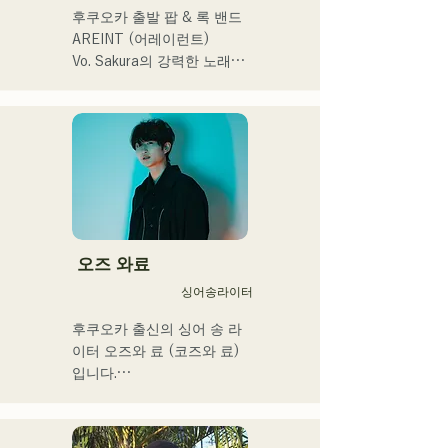
후쿠오카 출발 팝 & 록 밴드 
す。

AREINT (어레이런트)

アーティストの日本人父と
Vo. Sakura의 강력한 노래 
アメリカ人母から生まれた
목소리에 강력하고 젊음과 
サラブレッド。
개성 넘치는 Ba. SEIYA, Dr. 
SHO에 의해 만들어지는 악
곡은 캐치에서 어딘가 익숙
한 록 사운드가 특징이며 독
특한 AREINT 사운드를 만들
어 내고있다. 

「KBC 라디오 호크스 중계 
2024」의 오프닝곡에 
오즈 와료
「Remember Me」가 채용
싱어송라이터
되었다.
후쿠오카 출신의 싱어 송 라
이터 오즈와 료 (코즈와 료)
입니다.

현재는 도쿄를 중심으로 노
상 라이브, TikTok 전달, 이