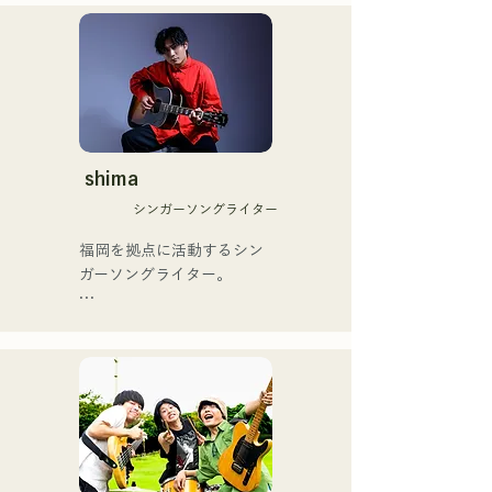
クメイカーのNOPEによる
もゴールデンブザーを獲得
ユニット

した、ノボせもんなべの応
コロナ禍に入り、音楽で山
援歌「ゴールデンブザー」
口県を盛り上げたいという
や、アメリカ留学時代の心
思いからユニットを始動。

友とコライトした本格的カ
当初は動画配信サイトでの
ントリーソング「Life Goes 
活動のみだったが、2020年
On」もバズり中！

12月より、山口県の地元イ
shima
それらの楽曲を揃えた自身
ベントやライブハウスでの
初のフルアルバム「ONE 
シンガーソングライター
ライブ活動を始める。

BIG FAMILY」を
地元音楽イベントやライブ
福岡を拠点に活動するシン
2025.12.31にリリースし、
ハウスを中心にパフォーマ
ガーソングライター。

iTunesカントリーアルバム
ンスをしている。
で初登場5位、その後3位を
アコースティックギターの
獲得。

弾き語りスタイルで、ロッ
日本テレビ「笑ってこらえ
クティストの力強さとバラ
て」、FBS「福岡く
ードの繊細さを併せ持つ楽
ん。」、「発見らくちゃ
曲を届けている。

く！」やFUKUOKA 
STREET PARTY、
 コンセプトは、「等身大の
Hannibal Halloween Music 