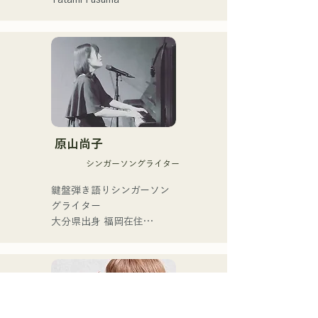
với nghệ sĩ piano Latin tiên 
phong Ken Morimura (pf).

Để gìn giữ văn hóa tatami 
cho thế hệ mai sau,

Biểu diễn trong ban nhạc 
anh tập trung vào cả giá trị 
của riêng mình, "Latin 
hữu hình lẫn vô hình, và hoạt 
Amigos".

động trong nhiều lĩnh vực, 
bao gồm cả rap và nghệ 
Ngoài việc biểu diễn tại nhà 
thuật, những lĩnh vực khác 
hàng trực tiếp Nakasu 
biệt so với các nghệ nhân 
原山尚子
"Oldies (trước đây là 
tatami truyền thống.

Hakata Kentos)", anh còn 
シンガーソングライター
tham gia nhiều chương trình 
Anh bắt đầu sự nghiệp vào 
鍵盤弾き語りシンガーソン
biểu diễn trực tiếp và sự 
năm 2011 và khám phá ra 
グライター

kiện khác nhau.
sức hấp dẫn cũng như 
大分県出身 福岡在住

những thách thức của 
福岡市内を中心にライブ活
tatami thông qua bài hát 
動を行っている。

"Aisare Tatami (2012)". 
人間の内側にある強さや弱
Anh quyết tâm trở thành 
さをそっと曲にしてうたっ
một nghệ nhân tatami biết 
ています。

hát và thúc đẩy ngành công 
2024年公開の映画「あなた