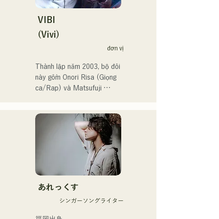
dõi!

Họ cũng được chọn thể hiện 
VIBI
ca khúc chủ đề cho Giải vô 
(Vivi)
địch bóng chày trung học 
đơn vị
toàn Nhật Bản lần thứ 106 
vào năm 2024, đại diện cho 
Thành lập năm 2003, bộ đôi 
J:COM Fukuoka, Kumamoto 
này gồm Onori Risa (Giọng 
và Shimonoseki, khiến họ 
ca/Rap) và Matsufuji 
trở thành một nhóm nhạc 
Tomoe (Giọng ca). Những 
đáng chú ý.
bài hát của họ, kết hợp 
những thông điệp giản dị 
nhưng mạnh mẽ trong một 
thế giới quan nhẹ nhàng và 
giọng hát ấm áp nhưng đầy 
nội lực, nhẹ nhàng chạm đến 
trái tim người nghe.

あれっくす
Họ chính thức bắt đầu hoạt 
シンガーソングライター
động với việc phát hành đĩa 
đơn đầu tiên, "Zatsuni 