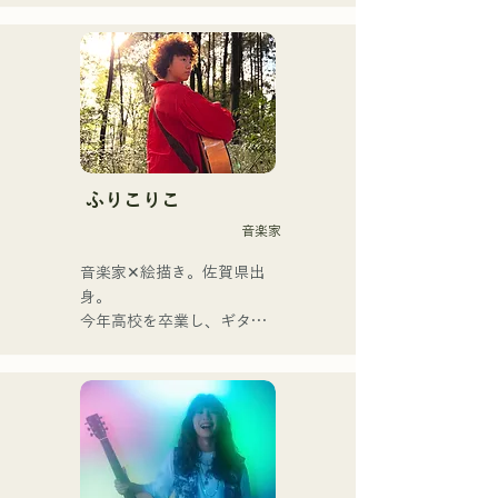
Ban nhạc đổi tên từ 
albatross thành Neon Trip 
vào tháng 11 năm 2023.

Tinh hoa nhạc pop rock 
được thổi hồn vào những ca 
khúc hoài niệm, do giọng ca 
kiêm nghệ sĩ guitar Yuma 
ふりこりこ
Kamiya thể hiện. Giai điệu 
音楽家
và ca từ, đôi khi nhẹ nhàng, 
đôi khi mãnh liệt, kết hợp 
音楽家✕絵描き。佐賀県出
với nguồn gốc âm nhạc đa 
身。

dạng của các thành viên, đã 
今年高校を卒業し、ギター
tạo nên một dòng nhạc đa 
や民族楽器、日用品などを
dạng, và họ hoạt động dưới 
用いた、独自の音楽制作を
cái tên "Reiwa Kayo Rock".
行う傍ら、大胆な色彩感覚
を活かしたアート制作に励
む。枠に収まりきれないマ
ルチな表現スタイルを確立
するため、日々探求を続け