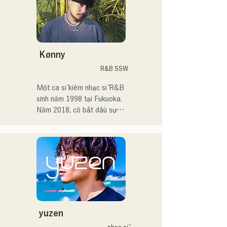
và tại các sự kiện!

Tôi yêu âm nhạc từ khi còn 
nhỏ.

Kønny
Sau khi vào trung học, tôi 
R&B SSW
bắt đầu hát trước mọi người 
và quyết định trở thành ca 
Một ca sĩ kiêm nhạc sĩ R&B 
sĩ.

sinh năm 1998 tại Fukuoka.

Năm 2018, cô bắt đầu sự 
Tôi hy vọng sẽ tạo ra âm 
nghiệp âm nhạc, chủ yếu tại 
nhạc kết nối với tất cả mọi 
Fukuoka, với nghệ danh 
người.

Tam là MAVRIQ (trước đây 
là MELTY LOUNGE).

・Giải thưởng lớn của 
Năm 2022, cô bắt đầu hoạt 
CampusCollection 2022

động solo với nghệ danh 
・Bài hát gốc "Pudding" 
Kønny.

của tôi sẽ được sử dụng 
Kết hợp âm nhạc R&B của 
làm nhạc nền mở đầu cho 
những năm 90 và 2000 đã 
yuzen
Đài phát thanh KBC vào 
ảnh hưởng đến cô từ khi còn 