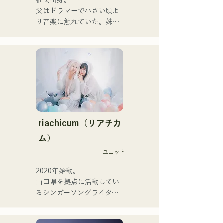
福岡出身。

Tamede," vào ngày 23 
父はドラマーで小さい頃よ
tháng 1 năm 2025.

り音楽に触れていた。妹
Họ thể hiện âm nhạc của 
Pauletteもシンガーとして
mình qua nhiều hình thức, 
活躍中。

bao gồm acoustic, track và 
家族で音楽を楽しむミュー
band mixing.

ジックファミリー。

10代後半にアメリカへ4年
Họ được hỗ trợ trong các 
半留学。

bản thu âm và biểu diễn 
現在はLOVE FMの"music 
trực tiếp bởi CHOYO 
×serendipity"でラジオDJを
(Keyboard/Guitar) của 
務める。

riachicum（リアチカ
Zigzaguzu, Taisei (Trống) 
またアーティストの傍、モ
ム）
trước đây của meow, Yuya 
デルやタレントとしても活
Suehiro (Guitar) của the 
ユニット
躍中。世界的有名なオーデ
perfect me, và S0. (Banus) 
ィション番組「ブリテンズ
2020年始動。

của xanadoo.

ゴットタレント」で日本人
山口県を拠点に活動してい
の芸人史上初のゴールデン
るシンガーソングライター
[ĐĨA ĐƠN MỚI]

ブザーを獲得し、その後ス
のRiSE(山本莉晴)とトラッ
Bài hát mới của họ, "The 
ペインのゴットタレントで
クメイカーのNOPEによる
World is Love," sẽ được 
もゴールデンブザーを獲得