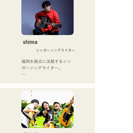
ユニット

phát hành vào ngày 25 
した、ノボせもんなべの応
コロナ禍に入り、音楽で山
tháng 6 năm 2025.
援歌「ゴールデンブザー」
口県を盛り上げたいという
や、アメリカ留学時代の心
思いからユニットを始動。

友とコライトした本格的カ
当初は動画配信サイトでの
ントリーソング「Life Goes 
活動のみだったが、2020年
On」もバズり中！

12月より、山口県の地元イ
shima
それらの楽曲を揃えた自身
ベントやライブハウスでの
初のフルアルバム「ONE 
シンガーソングライター
ライブ活動を始める。

BIG FAMILY」を
地元音楽イベントやライブ
福岡を拠点に活動するシン
2025.12.31にリリースし、
ハウスを中心にパフォーマ
ガーソングライター。

iTunesカントリーアルバム
ンスをしている。
で初登場5位、その後3位を
アコースティックギターの
獲得。

弾き語りスタイルで、ロッ
日本テレビ「笑ってこらえ
クティストの力強さとバラ
て」、FBS「福岡く
ードの繊細さを併せ持つ楽
ん。」、「発見らくちゃ
曲を届けている。

く！」やFUKUOKA 
STREET PARTY、
 コンセプトは、「等身大の
Hannibal Halloween Music 
ままで。僕とあなたのため
Festival ,sunset live2019、