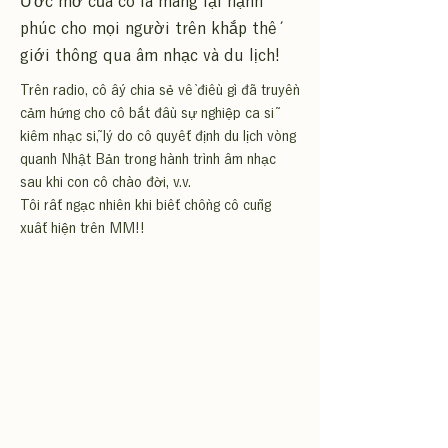
Ước mơ của cô là mang lại hạnh
phúc cho mọi người trên khắp thế
giới thông qua âm nhạc và du lịch!
Trên radio, cô ấy chia sẻ về điều gì đã truyền
cảm hứng cho cô bắt đầu sự nghiệp ca sĩ
kiêm nhạc sĩ, lý do cô quyết định du lịch vòng
quanh Nhật Bản trong hành trình âm nhạc
sau khi con cô chào đời, v.v.
Tôi rất ngạc nhiên khi biết chồng cô cũng
xuất hiện trên MM!!