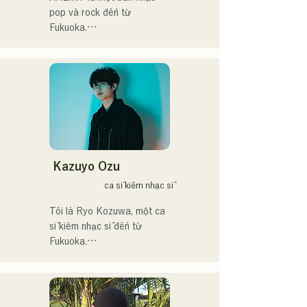
pop và rock đến từ 
アーティストの日本人父と
Fukuoka.

アメリカ人母から生まれた
Giọng hát mạnh mẽ của Vo. 
サラブレッド。
Sakura, kết hợp với giọng 
hát mạnh mẽ, trẻ trung và 
độc đáo của tay bass 
SEIYA và tay trống SHO, 
tạo nên một âm thanh rock 
bắt tai nhưng quen thuộc, 
mang đậm dấu ấn riêng của 
AREINT.

Kazuyo Ozu
Ca khúc "Remember Me" 
ca sĩ kiêm nhạc sĩ
của họ đã được chọn làm 
nhạc nền mở đầu cho 
Tôi là Ryo Kozuwa, một ca 
chương trình "KBC Radio 
sĩ kiêm nhạc sĩ đến từ 
Hawks Live 2024".
Fukuoka.

Hiện tại, tôi chủ yếu hoạt 
động ở Tokyo, biểu diễn 
trên đường phố, trên TikTok 