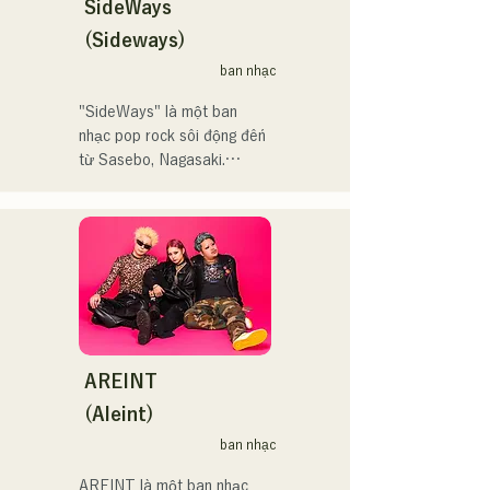
の音楽を。」気持ちが落ち
SideWays
鷹祭Summer Boostイベン
込んだ時や、心が沈んでし
トステージにも出演。MCと
(Sideways)
まう時こそ聴いてほしい。

してはRugby World 
ban nhạc
自分自身も迷いや葛藤を抱
cup2019 Public viewing、競
える瞬間があるからこそ、
輪日本一ダービーの場内ア
"SideWays" là một ban 
作り物ではなく、ありのま
ナウンス、ラグビー女子日
nhạc pop rock sôi động đến 
まの感情や言葉をそのまま
本代表世界大会スタジアム
từ Sasebo, Nagasaki.

音楽にしている。

DJ、プレアデスカップ
2023(ダンスイベント）、
Tháng 12 năm ngoái, họ đã 
2024年10月より音楽活動を
滑走屋場内アナウンス、ク
phát hành EP mới "Yume 
開始。

リスマスアドベント、イス
Sen'ya" và bắt đầu chuyến 
福岡を中心にブッキングラ
ラデサルサ、福岡ウィニン
lưu diễn toàn quốc.

イブや路上ライブなど精力
グスピリッツのスタジアム
的に活動を行っている。

DJ、金鷲旗、山笠関連イベ
Hãy cùng thưởng thức 
2025年11月22日にはファー
ント、地域イベント、
những bài hát vui nhộn 
ストワンマンライブを開
Ramen Tech2025(global 
nhưng cũng có phần u sầu 
AREINT
催。
summit)、福岡市武道館オー
của họ dựa trên tiểu thuyết!
(Aleint)
プニング記念イベント,結婚
式様々な分野で活動。

ban nhạc
英語も日本語も対応可能で
AREINT là một ban nhạc 
す。
