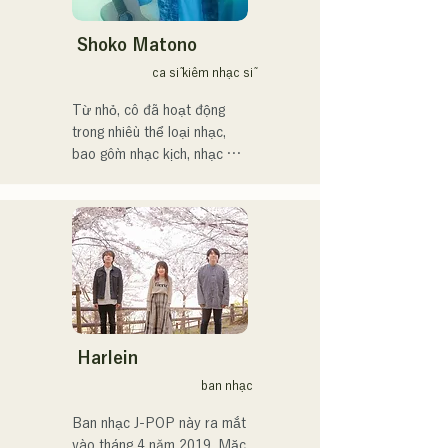
ている。現在はSNSを中心
に、自身の表現を発信中。
Shoko Matono
ca sĩ kiêm nhạc sĩ
Từ nhỏ, cô đã hoạt động 
trong nhiều thể loại nhạc, 
bao gồm nhạc kịch, nhạc 
jazz và nhạc phúc âm, và ra 
mắt công chúng vào năm 
2011.

Cô đã xuất hiện trên nhiều 
phương tiện truyền thông, 
chủ yếu tại quê nhà 
Fukuoka và Kyushu, và cũng 
tham gia vào nhiều bài hát 
và phim quảng cáo của các 
Harlein
công ty.

ban nhạc
Từ năm 2014 đến năm 
2017, cô sống tại Tokyo, nơi 
Ban nhạc J-POP này ra mắt 
cô hoạt động trong nhiều 
vào tháng 4 năm 2019. Mặc 