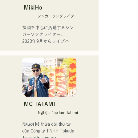
đề chính thức của Tour de 
các ban nhạc thường xuyên 
MikiHo
Kyushu 2025, vào ngày 2 
tại các vũ trường và hộp 
シンガーソングライター
tháng 7 năm 2025.

đêm.

福岡を中心に活動するシン
Đối với đĩa đơn thứ hai, 
Hiện tại, anh là giảng viên 
ガーソングライター。

"YUMEIRO," cô lần đầu tiên 
dạy saxophone Yamaha cho 
2023年9月からライブハウ
viết lời bài hát, thể hiện ý 
nhiều lứa tuổi, đồng thời 
スなどで活動をはじめまし
nghĩa sâu sắc đằng sau 
biểu diễn tại nhiều sự kiện 
た。唯一無二の声を特徴
quyết định tốt nghiệp khi 
và chương trình biểu diễn 
に、日常の会話や心の奥に
vẫn còn là thành viên của 
trực tiếp, chủ yếu ở 
ある感情をすくい上げた歌
nhóm.
Fukuoka.

詞で楽曲を制作していま
す。声とともに、言葉が描
Các buổi biểu diễn chính:

く世界にもぜひ耳を傾けて
いただきたいです。
Biểu diễn trong "The 
MC TATAMI
Shake", một ban nhạc với 
Nghệ sĩ rap làm Tatami
trưởng nhóm Checkers Toru 
Takeuchi (gr).

Người kế thừa đời thứ tư 
của Công ty TNHH Tokuda 
Kết hợp biểu diễn trực tiếp 
Tatami Fusuma
