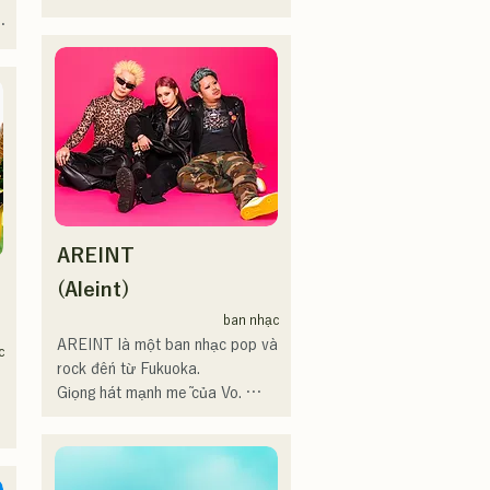
tích cực đăng tải và phát trực 
シンガーとして活躍中。

 
tuyến video trên mạng xã hội.
家族で音楽を楽しむミュージッ
クファミリー。

10代後半にアメリカへ4年半留
 
学。

現在はLOVE FMの"music 
×serendipity"でラジオDJを務め
る。

またアーティストの傍、モデル
 
やタレントとしても活躍中。世
AREINT
界的有名なオーディション番組
「ブリテンズゴットタレント」
(Aleint)
で日本人の芸人史上初のゴール
ban nhạc
デンブザーを獲得し、その後ス
AREINT là một ban nhạc pop và 
c
ペインのゴットタレントでもゴ
rock đến từ Fukuoka.

ールデンブザーを獲得した、ノ
Giọng hát mạnh mẽ của Vo. 
ボせもんなべの応援歌「ゴール
Sakura, kết hợp với giọng hát 
デンブザー」や、アメリカ留学
 
mạnh mẽ, trẻ trung và độc đáo 
時代の心友とコライトした本格
của tay bass SEIYA và tay trống 
 
的カントリーソング「Life Goes 
SHO, tạo nên một âm thanh rock 