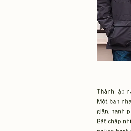
Thành lập nă
Một ban nhạc
giận, hạnh 
Bất chấp nhữ