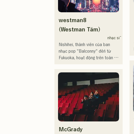
Sau khi vào trung học, tôi bắt 
đầu hát trước mọi người và 
quyết định trở thành ca sĩ.

westman8
Tôi hy vọng sẽ tạo ra âm nhạc 
(Westman Tám)
kết nối với tất cả mọi người.

nhạc sĩ
Nishihei, thành viên của ban 
・Giải thưởng lớn của 
nhạc pop "Balconny" đến từ 
CampusCollection 2022

Fukuoka, hoạt động trên toàn 
・Bài hát gốc "Pudding" của tôi 
quốc, đã khởi động dự án solo 
sẽ được sử dụng làm nhạc nền 
của mình vào năm 2025 với nghệ 
mở đầu cho Đài phát thanh KBC 
danh mới "westman8". Anh sáng 
vào năm 2024.

tác và phân phối nhạc bằng công 
nghệ trí tuệ nhân tạo (AI) tạo 
Tôi dự kiến sẽ xuất hiện tại sự 
nhạc.

kiện Charity Musicthon tại 
Anh đã phát hành ba mini-album 
Daimaru Passage Plaza vào 
liên tiếp vào tháng 2 năm 2025, 
ngày 24 tháng 12 năm 2024.
và "Gift", trích từ mini-album đầu 
tiên của anh, "the City Pop 
McGrady
vol.1", đã được chọn phát liên 