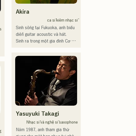
ト）、滑走屋場内アナウンス、
クリスマスアドベント、イスラ
Akira
デサルサ、福岡ウィニングスピ
リッツのスタジアムDJ、金鷲
ca sĩ kiêm nhạc sĩ
旗、山笠関連イベント、地域イ
Sinh sống tại Fukuoka, anh biểu 
s
ベント、Ramen 
diễn guitar acoustic và hát.

Tech2025(global summit)、福岡
Sinh ra trong một gia đình Cơ 
市武道館オープニング記念イベ
đốc giáo, anh được tiếp xúc với 
ント,結婚式様々な分野で活動。

âm nhạc nhà thờ và phúc âm từ 
英語も日本語も対応可能です。

nhỏ.

アーティストの日本人父とアメ
Anh bắt đầu chơi guitar vào kỳ 
リカ人母から生まれたサラブレ
nghỉ hè năm thứ hai trung học cơ 
ッド。
sở, đồng thời bắt đầu viết lời và 
sáng tác nhạc.

Năm 17 tuổi, anh bắt đầu biểu 
diễn tại các trung tâm cộng đồng 
 
và quán cà phê, và hiện đã mở 
Yasuyuki Takagi
rộng hoạt động sang các địa 
 
điểm biểu diễn nhạc sống cả 
Nhạc sĩ và nghệ sĩ saxophone
trong và ngoài tỉnh.

Năm 1987, anh tham gia thử 
g
Một ca sĩ kiêm nhạc sĩ nổi tiếng 