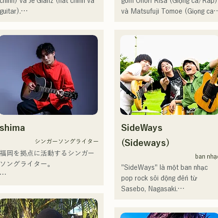
chính) và Je'Glanz (hát chính và 
gồm Onori Risa (Giọng ca/Rap) 
FAIR" của Fuji TV, và xuất hiện 
guitar).

và Matsufuji Tomoe (Giọng ca).
trong các vở nhạc kịch rock.

Hiện tại, họ đang hoạt động ở cả 
Những bài hát của họ, kết hợp 
Từ năm 2017, cô trở về 
Fukuoka và Tokyo, với mục tiêu 
những thông điệp giản dị nhưng 
Fukuoka, nơi cô không chỉ làm 
biểu diễn tại Red and White 
mạnh mẽ trong một thế giới quan
việc mà còn hoạt động trong 
Song Battle.

nhẹ nhàng và giọng hát ấm áp 
nhiều lĩnh vực khác, bao gồm 
Họ có hơn 3,5 triệu lượt xem 
nhưng đầy nội lực, nhẹ nhàng 
phát thanh viên, huấn luyện viên 
trên mạng xã hội và hơn 119.000 
chạm đến trái tim người nghe.

thanh nhạc và giảng viên trường 
người theo dõi!

dạy nghề. Với giọng hát cao vút 
Họ cũng được chọn thể hiện ca 
Họ chính thức bắt đầu hoạt động
và khả năng ca hát xuất chúng, 
khúc chủ đề cho Giải vô địch 
với việc phát hành đĩa đơn đầu 
cô là một ca sĩ kiêm nhạc sĩ sẽ 
bóng chày trung học toàn Nhật 
tiên, "Zatsuni Tamede," vào 
dẫn dắt thế hệ tương lai.
shima
SideWays
Bản lần thứ 106 vào năm 2024, 
ngày 23 tháng 1 năm 2025.

đại diện cho J:COM Fukuoka, 
Họ thể hiện âm nhạc của mình 
シンガーソングライター
(Sideways)
Kumamoto và Shimonoseki, 
qua nhiều hình thức, bao gồm 
福岡を拠点に活動するシンガー
ban nhạ
khiến họ trở thành một nhóm 
acoustic, track và band mixing.

ソングライター。

"SideWays" là một ban nhạc 
nhạc đáng chú ý.
pop rock sôi động đến từ 
Họ được hỗ trợ trong các bản 
アコースティックギターの弾き
Sasebo, Nagasaki.

thu âm và biểu diễn trực tiếp bởi
語りスタイルで、ロックティス
CHOYO (Keyboard/Guitar) của 
トの力強さとバラードの繊細さ
Tháng 12 năm ngoái, họ đã phát
Zigzaguzu, Taisei (Trống) trước 
を併せ持つ楽曲を届けている。
