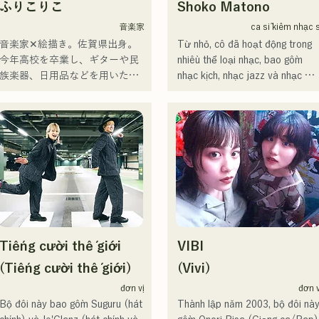
ふりこりこ
Shoko Matono
音楽家
ca sĩ kiêm nhạc s
音楽家✕絵描き。佐賀県出身。

Từ nhỏ, cô đã hoạt động trong 
今年高校を卒業し、ギターや民
nhiều thể loại nhạc, bao gồm 
族楽器、日用品などを用いた、
nhạc kịch, nhạc jazz và nhạc 
独自の音楽制作を行う傍ら、大
phúc âm, và ra mắt công chúng 
胆な色彩感覚を活かしたアート
vào năm 2011.

制作に励む。枠に収まりきれな
Cô đã xuất hiện trên nhiều 
いマルチな表現スタイルを確立
phương tiện truyền thông, chủ 
するため、日々探求を続けてい
yếu tại quê nhà Fukuoka và 
る。現在はSNSを中心に、自身
Kyushu, và cũng tham gia vào 
の表現を発信中。
nhiều bài hát và phim quảng cáo
của các công ty.

Từ năm 2014 đến năm 2017, cô
sống tại Tokyo, nơi cô hoạt động
Tiếng cười thế giới
VIBI
trong nhiều lĩnh vực, bao gồm 
sáng tác bài hát cho quảng cáo 
(Tiếng cười thế giới)
(Vivi)
của Pocari Sweat TV, hát điệp 
đơn vị
đơn v
khúc cho Naotaro Moriyama 
Bộ đôi này bao gồm Suguru (hát 
Thành lập năm 2003, bộ đôi này
trong chương trình "MUSIC 