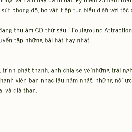
động, và năm nay đánh dấu kỷ niệm 25 năm thàn
sút phong độ, họ vẫn tiếp tục biểu diễn với tốc
 đang thu âm CD thứ sáu, "Foulground Attractio
uyển tập những bài hát hay nhất.
trình phát thanh, anh chia sẻ về những trải ng
thành viên ban nhạc lâu năm nhất, những nỗ lực
i và đĩa than.