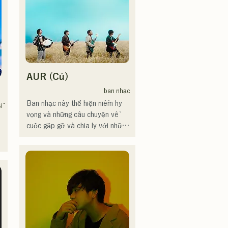
On」もバズり中！

bắt tai nhưng quen thuộc, mang 
それらの楽曲を揃えた自身初の
đậm dấu ấn riêng của AREINT.

フルアルバム「ONE BIG 
Ca khúc "Remember Me" của 
FAMILY」を2025.12.31にリリ
họ đã được chọn làm nhạc nền 
 
ースし、iTunesカントリーアル
mở đầu cho chương trình "KBC 
 
バムで初登場5位、その後3位を
Radio Hawks Live 2024".
獲得。

 
AUR (Cú)
日本テレビ「笑ってこらえ
ban nhạc
て」、FBS「福岡くん。」、
Ban nhạc này thể hiện niềm hy 
「発見らくちゃく！」や
ĩ
vọng và những câu chuyện về 
FUKUOKA STREET PARTY、
cuộc gặp gỡ và chia ly với những 
Hannibal Halloween Music 
người thân yêu, nỗi cô đơn và sự 
Festival ,sunset live2019、鷹祭
bất định của cuộc sống, nhưng 
Summer Boostイベントステー
vẫn tiếp tục tiến về phía trước, 
ジにも出演。MCとしてはRugby 
đưa những cảm xúc này vào lời 
World cup2019 Public viewing、
 
bài hát và sáng tác những bài 
競輪日本一ダービーの場内アナ
hát với sự hòa âm độc đáo của 
ウンス、ラグビー女子日本代表
từng thành viên.
世界大会スタジアムDJ、プレア
デスカップ2023(ダンスイベン