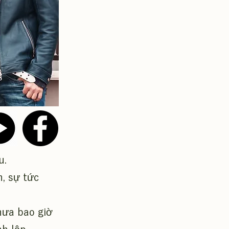
u.
, sự tức
hưa bao giờ