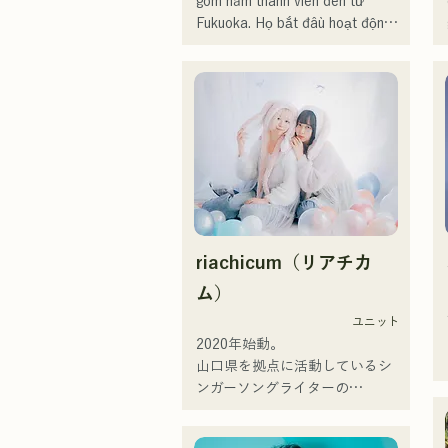
gồm năm thành viên đến từ 
Fukuoka. Họ bắt đầu hoạt động 
vào tháng 2 năm 2025 và chủ 
yếu biểu diễn tại các địa điểm 
nhạc sống ở tỉnh Fukuoka. Với lời 
bài hát thể hiện sự đồng cảm với 
nỗi cô đơn và xung đột cùng 
những đoạn riff guitar bắt tai, họ 
hướng đến việc tạo ra một âm 
thanh sẽ khắc sâu trong trái tim 
người nghe.
riachicum（リアチカ
ム）
ユニット
2020年始動。

山口県を拠点に活動しているシ
ンガーソングライターの
RiSE(山本莉晴)とトラックメイ
カーのNOPEによるユニット
