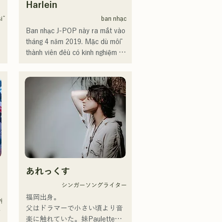
Harlein
ĩ
ban nhạc
Ban nhạc J-POP này ra mắt vào 
tháng 4 năm 2019. Mặc dù mỗi 
thành viên đều có kinh nghiệm và 
hoạt động trong các ban nhạc 
hoặc vai trò hỗ trợ, họ quyết 
định thành lập một ban nhạc với 
những mục tiêu âm nhạc mới. 
Giọng hát trong trẻo và những 
bài hát với ca từ gần gũi, giai 
 
điệu hoài niệm của CHiKa đã 
nhận được sự ủng hộ từ nhiều 
 
thế hệ. Cá tính riêng của từng 
 
thành viên được khai thác để hỗ 
あれっくす
trợ âm nhạc, và âm thanh nhẹ 
nhàng, ấm áp.

シンガーソングライター
Hiện tại, họ biểu diễn tại các địa 
福岡出身。

ị
điểm nhạc sống và sự kiện ngoài 
父はドラマーで小さい頃より音
 
trời, chủ yếu ở Fukuoka, và cũng 
楽に触れていた。妹Pauletteも