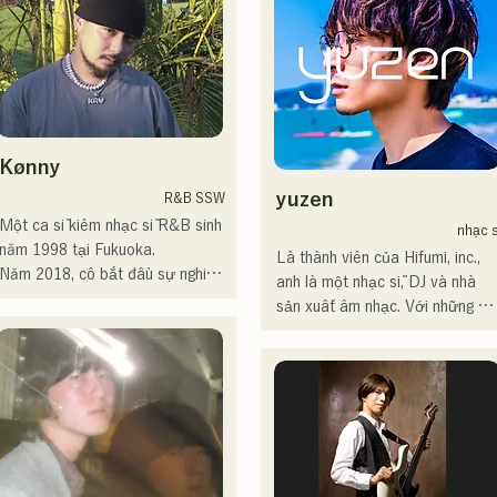
hành EP mới "Yume Sen'ya" và 
đây của meow, Yuya Suehiro 
bắt đầu chuyến lưu diễn toàn 
(Guitar) của the perfect me, và 
 コンセプトは、「等身大のまま
quốc.

S0. (Banus) của xanadoo.

で。僕とあなたのための音楽
を。」気持ちが落ち込んだ時
Hãy cùng thưởng thức những bài
[ĐĨA ĐƠN MỚI]

や、心が沈んでしまう時こそ聴
hát vui nhộn nhưng cũng có phần
Bài hát mới của họ, "The World 
いてほしい。

u sầu của họ dựa trên tiểu 
is Love," sẽ được phát hành vào
Kønny
自分自身も迷いや葛藤を抱える
thuyết!
ngày 25 tháng 6 năm 2025.
瞬間があるからこそ、作り物で
yuzen
R&B SSW
はなく、ありのままの感情や言
Một ca sĩ kiêm nhạc sĩ R&B sinh 
nhạc s
葉をそのまま音楽にしている。

năm 1998 tại Fukuoka.

Là thành viên của Hifumi, inc., 
Năm 2018, cô bắt đầu sự nghiệp 
anh là một nhạc sĩ, DJ và nhà 
2024年10月より音楽活動を開
âm nhạc, chủ yếu tại Fukuoka, 
sản xuất âm nhạc. Với những 
始。

với nghệ danh Tam là MAVRIQ 
bản phối lại của riêng mình, anh 
福岡を中心にブッキングライブ
(trước đây là MELTY 
thường xuyên làm DJ tại các 
や路上ライブなど精力的に活動
LOUNGE).

bữa tiệc trên khắp đất nước. Kỹ
を行っている。

Năm 2022, cô bắt đầu hoạt 
năng biểu diễn trên sân khấu, 
2025年11月22日にはファースト
động solo với nghệ danh Kønny.

cùng với kỹ năng DJ vững chắc, 
ワンマンライブを開催。
Kết hợp âm nhạc R&B của 
của anh được đánh giá rất cao.

những năm 90 và 2000 đã ảnh 
hưởng đến cô từ khi còn nhỏ, cô 