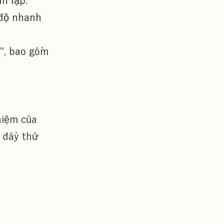
h lập.
 độ nhanh
n", bao gồm
hiệm của
 đầy thử