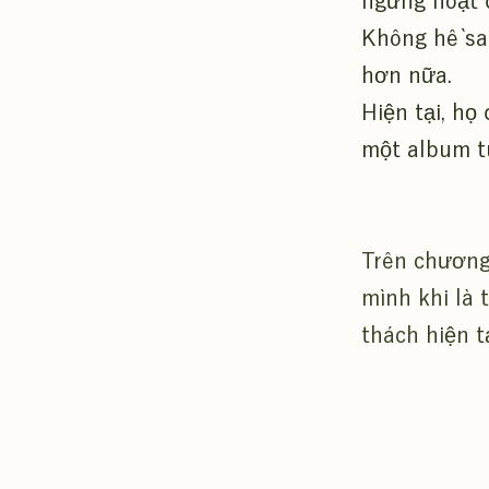
ngừng hoạt 
Không hề sa 
hơn nữa.
Hiện tại, họ
một album t
Trên chương 
mình khi là 
thách hiện tạ