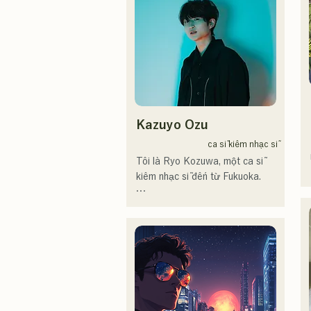
コロナ禍に入り、音楽で山口県
を盛り上げたいという思いから
ユニットを始動。

当初は動画配信サイトでの活動
のみだったが、2020年12月よ
り、山口県の地元イベントやラ
イブハウスでのライブ活動を始
める。

Kazuyo Ozu
地元音楽イベントやライブハウ
スを中心にパフォーマンスをし
ca sĩ kiêm nhạc sĩ
ている。
Tôi là Ryo Kozuwa, một ca sĩ 
kiêm nhạc sĩ đến từ Fukuoka.

Hiện tại, tôi chủ yếu hoạt động ở 
Tokyo, biểu diễn trên đường 
phố, trên TikTok và tại các sự 
kiện!

Tôi yêu âm nhạc từ khi còn nhỏ.
