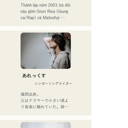
vào năm 2024, đại diện cho 
Thành lập năm 2003, bộ đôi 
J:COM Fukuoka, Kumamoto 
này gồm Onori Risa (Giọng 
và Shimonoseki, khiến họ 
ca/Rap) và Matsufuji 
trở thành một nhóm nhạc 
Tomoe (Giọng ca). Những 
đáng chú ý.
bài hát của họ, kết hợp 
những thông điệp giản dị 
nhưng mạnh mẽ trong một 
thế giới quan nhẹ nhàng và 
giọng hát ấm áp nhưng đầy 
nội lực, nhẹ nhàng chạm đến 
trái tim người nghe.

あれっくす
Họ chính thức bắt đầu hoạt 
シンガーソングライター
động với việc phát hành đĩa 
đơn đầu tiên, "Zatsuni 
福岡出身。

Tamede," vào ngày 23 
父はドラマーで小さい頃よ
tháng 1 năm 2025.

り音楽に触れていた。妹
Họ thể hiện âm nhạc của 
Pauletteもシンガーとして
mình qua nhiều hình thức, 
活躍中。

bao gồm acoustic, track và 
家族で音楽を楽しむミュー