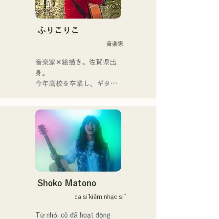
được thổi hồn vào những ca 
khúc hoài niệm, do giọng ca 
kiêm nghệ sĩ guitar Yuma 
ふりこりこ
Kamiya thể hiện. Giai điệu 
音楽家
và ca từ, đôi khi nhẹ nhàng, 
đôi khi mãnh liệt, kết hợp 
音楽家✕絵描き。佐賀県出
với nguồn gốc âm nhạc đa 
身。

dạng của các thành viên, đã 
今年高校を卒業し、ギター
tạo nên một dòng nhạc đa 
や民族楽器、日用品などを
dạng, và họ hoạt động dưới 
用いた、独自の音楽制作を
cái tên "Reiwa Kayo Rock".
行う傍ら、大胆な色彩感覚
を活かしたアート制作に励
む。枠に収まりきれないマ
ルチな表現スタイルを確立
するため、日々探求を続け
ている。現在はSNSを中心
に、自身の表現を発信中。
Shoko Matono
ca sĩ kiêm nhạc sĩ
Từ nhỏ, cô đã hoạt động 