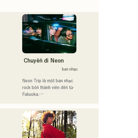
Chuyến đi Neon
ban nhạc
Neon Trip là một ban nhạc 
rock bốn thành viên đến từ 
Fukuoka.

Ban nhạc đổi tên từ 
albatross thành Neon Trip 
vào tháng 11 năm 2023.

Tinh hoa nhạc pop rock 