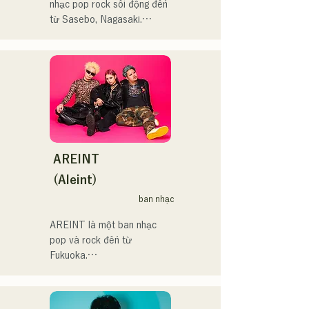
nhạc pop rock sôi động đến 
まの感情や言葉をそのまま
本代表世界大会スタジアム
từ Sasebo, Nagasaki.

音楽にしている。

DJ、プレアデスカップ
2023(ダンスイベント）、
Tháng 12 năm ngoái, họ đã 
2024年10月より音楽活動を
滑走屋場内アナウンス、ク
phát hành EP mới "Yume 
開始。

リスマスアドベント、イス
Sen'ya" và bắt đầu chuyến 
福岡を中心にブッキングラ
ラデサルサ、福岡ウィニン
lưu diễn toàn quốc.

イブや路上ライブなど精力
グスピリッツのスタジアム
的に活動を行っている。

DJ、金鷲旗、山笠関連イベ
Hãy cùng thưởng thức 
2025年11月22日にはファー
ント、地域イベント、
những bài hát vui nhộn 
ストワンマンライブを開
Ramen Tech2025(global 
nhưng cũng có phần u sầu 
AREINT
催。
summit)、福岡市武道館オー
của họ dựa trên tiểu thuyết!
(Aleint)
プニング記念イベント,結婚
式様々な分野で活動。

ban nhạc
英語も日本語も対応可能で
AREINT là một ban nhạc 
す。

pop và rock đến từ 
アーティストの日本人父と
Fukuoka.

アメリカ人母から生まれた
Giọng hát mạnh mẽ của Vo. 
サラブレッド。
Sakura, kết hợp với giọng 
hát mạnh mẽ, trẻ trung và 