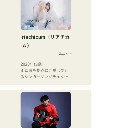
band mixing.

ジックファミリー。

10代後半にアメリカへ4年
Họ được hỗ trợ trong các 
半留学。

bản thu âm và biểu diễn 
現在はLOVE FMの"music 
trực tiếp bởi CHOYO 
×serendipity"でラジオDJを
(Keyboard/Guitar) của 
務める。

riachicum（リアチカ
Zigzaguzu, Taisei (Trống) 
またアーティストの傍、モ
ム）
trước đây của meow, Yuya 
デルやタレントとしても活
Suehiro (Guitar) của the 
ユニット
躍中。世界的有名なオーデ
perfect me, và S0. (Banus) 
ィション番組「ブリテンズ
2020年始動。

của xanadoo.

ゴットタレント」で日本人
山口県を拠点に活動してい
の芸人史上初のゴールデン
るシンガーソングライター
[ĐĨA ĐƠN MỚI]

ブザーを獲得し、その後ス
のRiSE(山本莉晴)とトラッ
Bài hát mới của họ, "The 
ペインのゴットタレントで
クメイカーのNOPEによる
World is Love," sẽ được 
もゴールデンブザーを獲得
ユニット

phát hành vào ngày 25 
した、ノボせもんなべの応
コロナ禍に入り、音楽で山
tháng 6 năm 2025.
援歌「ゴールデンブザー」
口県を盛り上げたいという
や、アメリカ留学時代の心
思いからユニットを始動。

友とコライトした本格的カ
当初は動画配信サイトでの
ントリーソング「Life Goes 
活動のみだったが、2020年