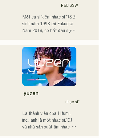
Sau khi vào trung học, tôi 
R&B SSW
bắt đầu hát trước mọi người 
và quyết định trở thành ca 
Một ca sĩ kiêm nhạc sĩ R&B 
sĩ.

sinh năm 1998 tại Fukuoka.

Năm 2018, cô bắt đầu sự 
Tôi hy vọng sẽ tạo ra âm 
nghiệp âm nhạc, chủ yếu tại 
nhạc kết nối với tất cả mọi 
Fukuoka, với nghệ danh 
người.

Tam là MAVRIQ (trước đây 
là MELTY LOUNGE).

・Giải thưởng lớn của 
Năm 2022, cô bắt đầu hoạt 
CampusCollection 2022

động solo với nghệ danh 
・Bài hát gốc "Pudding" 
Kønny.

của tôi sẽ được sử dụng 
Kết hợp âm nhạc R&B của 
làm nhạc nền mở đầu cho 
những năm 90 và 2000 đã 
yuzen
Đài phát thanh KBC vào 
ảnh hưởng đến cô từ khi còn 
nhạc sĩ
năm 2024.

nhỏ, cô theo đuổi một âm 
thanh mới mẻ. Giọng hát 
Là thành viên của Hifumi, 
Tôi dự kiến sẽ xuất hiện tại 
ngọt ngào và đôi khi là 
inc., anh là một nhạc sĩ, DJ 
sự kiện Charity Musicthon 
những đoạn điệp khúc R&B 
và nhà sản xuất âm nhạc. 
tại Daimaru Passage Plaza 
chính là điểm thu hút của cô.

Với những bản phối lại của 
vào ngày 24 tháng 12 năm 