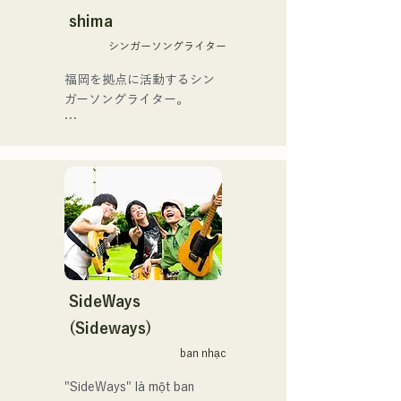
On」もバズり中！

12月より、山口県の地元イ
shima
それらの楽曲を揃えた自身
ベントやライブハウスでの
初のフルアルバム「ONE 
シンガーソングライター
ライブ活動を始める。

BIG FAMILY」を
地元音楽イベントやライブ
福岡を拠点に活動するシン
2025.12.31にリリースし、
ハウスを中心にパフォーマ
ガーソングライター。

iTunesカントリーアルバム
ンスをしている。
で初登場5位、その後3位を
アコースティックギターの
獲得。

弾き語りスタイルで、ロッ
日本テレビ「笑ってこらえ
クティストの力強さとバラ
て」、FBS「福岡く
ードの繊細さを併せ持つ楽
ん。」、「発見らくちゃ
曲を届けている。

く！」やFUKUOKA 
STREET PARTY、
 コンセプトは、「等身大の
Hannibal Halloween Music 
ままで。僕とあなたのため
Festival ,sunset live2019、
の音楽を。」気持ちが落ち
SideWays
鷹祭Summer Boostイベン
込んだ時や、心が沈んでし
トステージにも出演。MCと
(Sideways)
まう時こそ聴いてほしい。

してはRugby World 
ban nhạc
自分自身も迷いや葛藤を抱
cup2019 Public viewing、競
える瞬間があるからこそ、
輪日本一ダービーの場内ア
"SideWays" là một ban 
作り物ではなく、ありのま
ナウンス、ラグビー女子日