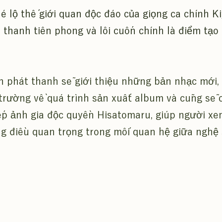
hé lộ thế giới quan độc đáo của giọng ca chính K
 thanh tiên phong và lôi cuốn chính là điểm tạo
h phát thanh sẽ giới thiệu những bản nhạc mới,
trường về quá trình sản xuất album và cũng sẽ 
ếp ảnh gia độc quyền Hisatomaru, giúp người xe
g điều quan trọng trong mối quan hệ giữa nghệ 