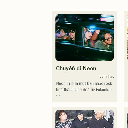
Chuyến đi Neon
ban nhạc
Neon Trip là một ban nhạc rock 
bốn thành viên đến từ Fukuoka.

Ban nhạc đổi tên từ albatross 
thành Neon Trip vào tháng 11 
năm 2023.

Tinh hoa nhạc pop rock được 