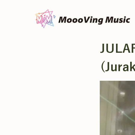
JULA
(Jura