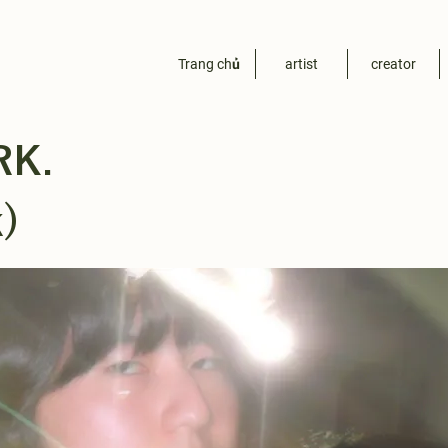
Trang chủ
artist
creator
RK.
k)