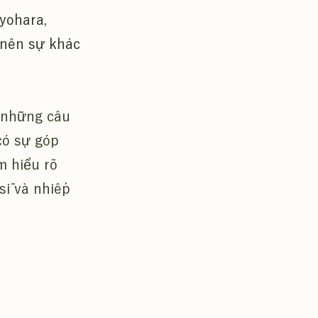
iyohara,
 nên sự khác
 những câu
có sự góp
m hiểu rõ
sĩ và nhiếp