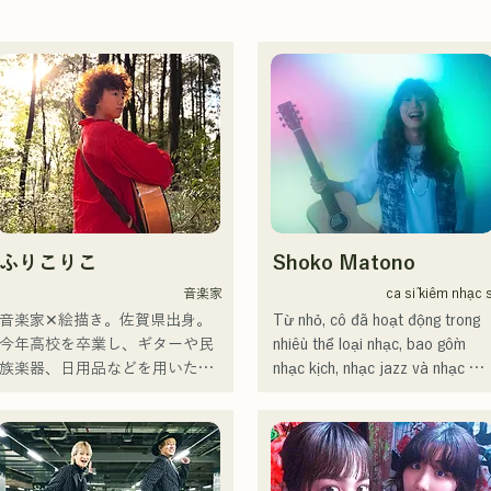
ふりこりこ
Shoko Matono
音楽家
ca sĩ kiêm nhạc s
音楽家✕絵描き。佐賀県出身。

Từ nhỏ, cô đã hoạt động trong 
今年高校を卒業し、ギターや民
nhiều thể loại nhạc, bao gồm 
族楽器、日用品などを用いた、
nhạc kịch, nhạc jazz và nhạc 
独自の音楽制作を行う傍ら、大
phúc âm, và ra mắt công chúng 
胆な色彩感覚を活かしたアート
vào năm 2011.

制作に励む。枠に収まりきれな
Cô đã xuất hiện trên nhiều 
いマルチな表現スタイルを確立
phương tiện truyền thông, chủ 
するため、日々探求を続けてい
yếu tại quê nhà Fukuoka và 