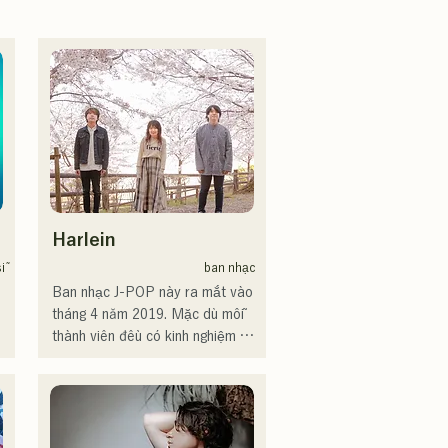
Harlein
ĩ
ban nhạc
Ban nhạc J-POP này ra mắt vào 
tháng 4 năm 2019. Mặc dù mỗi 
thành viên đều có kinh nghiệm và 
hoạt động trong các ban nhạc 
hoặc vai trò hỗ trợ, họ quyết 
định thành lập một ban nhạc với 
những mục tiêu âm nhạc mới. 
Giọng hát trong trẻo và những 