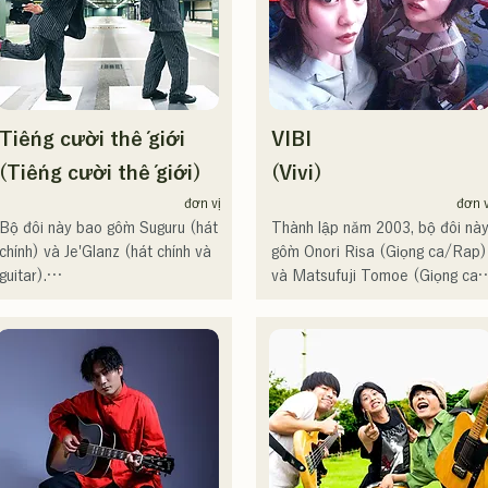
る。現在はSNSを中心に、自身
Kyushu, và cũng tham gia vào 
の表現を発信中。
nhiều bài hát và phim quảng cáo
của các công ty.

Từ năm 2014 đến năm 2017, cô
sống tại Tokyo, nơi cô hoạt động
Tiếng cười thế giới
VIBI
trong nhiều lĩnh vực, bao gồm 
sáng tác bài hát cho quảng cáo 
(Tiếng cười thế giới)
(Vivi)
của Pocari Sweat TV, hát điệp 
đơn vị
đơn v
khúc cho Naotaro Moriyama 
Bộ đôi này bao gồm Suguru (hát 
Thành lập năm 2003, bộ đôi này
trong chương trình "MUSIC 
chính) và Je'Glanz (hát chính và 
gồm Onori Risa (Giọng ca/Rap) 
FAIR" của Fuji TV, và xuất hiện 
guitar).

và Matsufuji Tomoe (Giọng ca).
trong các vở nhạc kịch rock.

Hiện tại, họ đang hoạt động ở cả 
Những bài hát của họ, kết hợp 
Từ năm 2017, cô trở về 
Fukuoka và Tokyo, với mục tiêu 
những thông điệp giản dị nhưng 
Fukuoka, nơi cô không chỉ làm 
biểu diễn tại Red and White 
mạnh mẽ trong một thế giới quan
việc mà còn hoạt động trong 
Song Battle.

nhẹ nhàng và giọng hát ấm áp 
nhiều lĩnh vực khác, bao gồm 
Họ có hơn 3,5 triệu lượt xem 
nhưng đầy nội lực, nhẹ nhàng 
phát thanh viên, huấn luyện viên 
trên mạng xã hội và hơn 119.000 
chạm đến trái tim người nghe.

thanh nhạc và giảng viên trường 
người theo dõi!

dạy nghề. Với giọng hát cao vút 
Họ cũng được chọn thể hiện ca 
Họ chính thức bắt đầu hoạt động
và khả năng ca hát xuất chúng, 