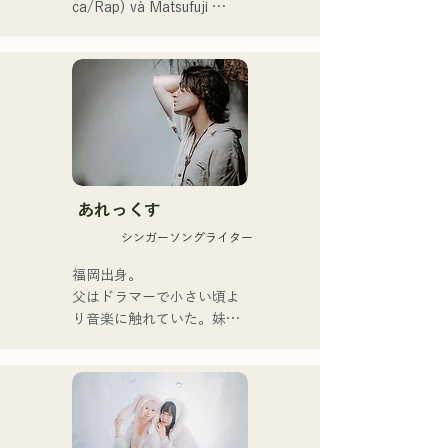
ca/Rap) và Matsufuji 
trở thành một nhóm nhạc 
Tomoe (Giọng ca). Những 
đáng chú ý.
bài hát của họ, kết hợp 
những thông điệp giản dị 
nhưng mạnh mẽ trong một 
thế giới quan nhẹ nhàng và 
giọng hát ấm áp nhưng đầy 
nội lực, nhẹ nhàng chạm đến 
trái tim người nghe.

あれっくす
Họ chính thức bắt đầu hoạt 
シンガーソングライター
động với việc phát hành đĩa 
đơn đầu tiên, "Zatsuni 
福岡出身。

Tamede," vào ngày 23 
父はドラマーで小さい頃よ
tháng 1 năm 2025.

り音楽に触れていた。妹
Họ thể hiện âm nhạc của 
Pauletteもシンガーとして
mình qua nhiều hình thức, 
活躍中。

bao gồm acoustic, track và 
家族で音楽を楽しむミュー
band mixing.

ジックファミリー。

10代後半にアメリカへ4年
Họ được hỗ trợ trong các 