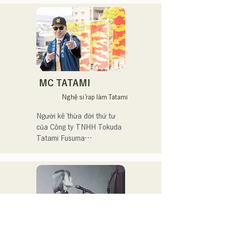
biểu diễn tại nhiều sự kiện 
た。唯一無二の声を特徴
quyết định tốt nghiệp khi 
và chương trình biểu diễn 
に、日常の会話や心の奥に
vẫn còn là thành viên của 
trực tiếp, chủ yếu ở 
ある感情をすくい上げた歌
nhóm.
Fukuoka.

詞で楽曲を制作していま
す。声とともに、言葉が描
Các buổi biểu diễn chính:

く世界にもぜひ耳を傾けて
いただきたいです。
Biểu diễn trong "The 
MC TATAMI
Shake", một ban nhạc với 
Nghệ sĩ rap làm Tatami
trưởng nhóm Checkers Toru 
Takeuchi (gr).

Người kế thừa đời thứ tư 
của Công ty TNHH Tokuda 
Kết hợp biểu diễn trực tiếp 
Tatami Fusuma

với nghệ sĩ piano Latin tiên 
phong Ken Morimura (pf).

Để gìn giữ văn hóa tatami 
cho thế hệ mai sau,

Biểu diễn trong ban nhạc 
anh tập trung vào cả giá trị 
của riêng mình, "Latin 
hữu hình lẫn vô hình, và hoạt 
Amigos".

động trong nhiều lĩnh vực, 
bao gồm cả rap và nghệ 
Ngoài việc biểu diễn tại nhà 