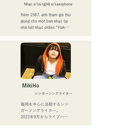
Năm 2021, cô được chọn 
Nhạc sĩ và nghệ sĩ saxophone
làm thành viên cho đĩa đơn 
thứ 14 của HKT48, "Kimi to 
Năm 1987, anh tham gia thử 
Doko ni Ikitai" (Tôi muốn đi 
giọng cho một ban nhạc tại 
đâu đó với bạn).

nhà hát nhạc oldies "Hakata 
Kentos" và bắt đầu sự 
Cô tốt nghiệp khỏi HKT48 
nghiệp âm nhạc chuyên 
vào tháng 4 năm 2025 để 
nghiệp ở tuổi 19.

tập trung vào sự nghiệp 
nghệ sĩ tự do.

Kể từ đó, anh đã xây dựng 
sự nghiệp biểu diễn ở nhiều 
Cô phát hành đĩa đơn đầu 
thể loại khác nhau, bao gồm 
tiên, "ESPOIR," bài hát chủ 
jazz, Latin và pop, trong 
đề chính thức của Tour de 
các ban nhạc thường xuyên 
MikiHo
Kyushu 2025, vào ngày 2 
tại các vũ trường và hộp 
シンガーソングライター
tháng 7 năm 2025.

đêm.

福岡を中心に活動するシン
Đối với đĩa đơn thứ hai, 
Hiện tại, anh là giảng viên 
ガーソングライター。

"YUMEIRO," cô lần đầu tiên 
dạy saxophone Yamaha cho 
2023年9月からライブハウ
viết lời bài hát, thể hiện ý 
nhiều lứa tuổi, đồng thời 
スなどで活動をはじめまし
nghĩa sâu sắc đằng sau 