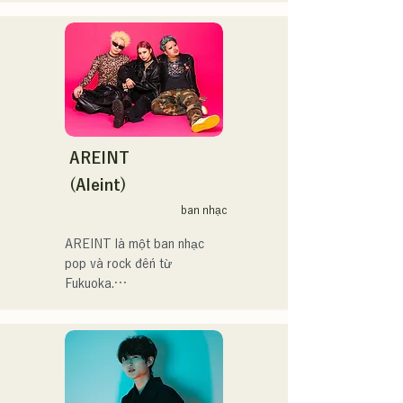
2023(ダンスイベント）、
Tháng 12 năm ngoái, họ đã 
2024年10月より音楽活動を
滑走屋場内アナウンス、ク
phát hành EP mới "Yume 
開始。

リスマスアドベント、イス
Sen'ya" và bắt đầu chuyến 
福岡を中心にブッキングラ
ラデサルサ、福岡ウィニン
lưu diễn toàn quốc.

イブや路上ライブなど精力
グスピリッツのスタジアム
的に活動を行っている。

DJ、金鷲旗、山笠関連イベ
Hãy cùng thưởng thức 
2025年11月22日にはファー
ント、地域イベント、
những bài hát vui nhộn 
ストワンマンライブを開
Ramen Tech2025(global 
nhưng cũng có phần u sầu 
AREINT
催。
summit)、福岡市武道館オー
của họ dựa trên tiểu thuyết!
(Aleint)
プニング記念イベント,結婚
式様々な分野で活動。

ban nhạc
英語も日本語も対応可能で
AREINT là một ban nhạc 
す。

pop và rock đến từ 
アーティストの日本人父と
Fukuoka.

アメリカ人母から生まれた
Giọng hát mạnh mẽ của Vo. 
サラブレッド。
Sakura, kết hợp với giọng 
hát mạnh mẽ, trẻ trung và 
độc đáo của tay bass 
SEIYA và tay trống SHO, 
tạo nên một âm thanh rock 