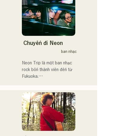
Chuyến đi Neon
ban nhạc
Neon Trip là một ban nhạc 
rock bốn thành viên đến từ 
Fukuoka.

Ban nhạc đổi tên từ 
albatross thành Neon Trip 
vào tháng 11 năm 2023.

Tinh hoa nhạc pop rock 
được thổi hồn vào những ca 
khúc hoài niệm, do giọng ca 