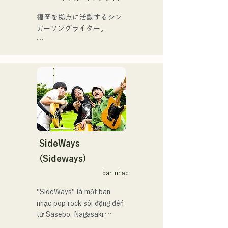
ライブ活動を始める。

BIG FAMILY」を
地元音楽イベントやライブ
福岡を拠点に活動するシン
2025.12.31にリリースし、
ハウスを中心にパフォーマ
ガーソングライター。

iTunesカントリーアルバム
ンスをしている。
で初登場5位、その後3位を
アコースティックギターの
獲得。

弾き語りスタイルで、ロッ
日本テレビ「笑ってこらえ
クティストの力強さとバラ
て」、FBS「福岡く
ードの繊細さを併せ持つ楽
ん。」、「発見らくちゃ
曲を届けている。

く！」やFUKUOKA 
STREET PARTY、
 コンセプトは、「等身大の
Hannibal Halloween Music 
ままで。僕とあなたのため
Festival ,sunset live2019、
の音楽を。」気持ちが落ち
SideWays
鷹祭Summer Boostイベン
込んだ時や、心が沈んでし
トステージにも出演。MCと
(Sideways)
まう時こそ聴いてほしい。

してはRugby World 
ban nhạc
自分自身も迷いや葛藤を抱
cup2019 Public viewing、競
える瞬間があるからこそ、
輪日本一ダービーの場内ア
"SideWays" là một ban 
作り物ではなく、ありのま
ナウンス、ラグビー女子日
nhạc pop rock sôi động đến 
まの感情や言葉をそのまま
本代表世界大会スタジアム
từ Sasebo, Nagasaki.

音楽にしている。

DJ、プレアデスカップ