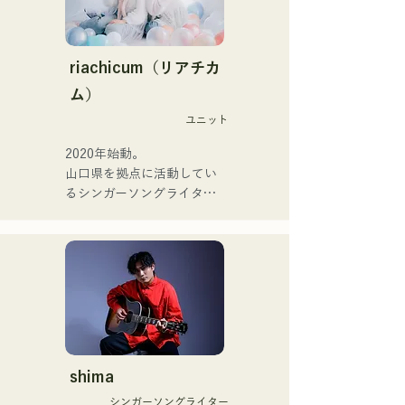
半留学。

bản thu âm và biểu diễn 
現在はLOVE FMの"music 
trực tiếp bởi CHOYO 
×serendipity"でラジオDJを
(Keyboard/Guitar) của 
務める。

riachicum（リアチカ
Zigzaguzu, Taisei (Trống) 
またアーティストの傍、モ
ム）
trước đây của meow, Yuya 
デルやタレントとしても活
Suehiro (Guitar) của the 
ユニット
躍中。世界的有名なオーデ
perfect me, và S0. (Banus) 
ィション番組「ブリテンズ
2020年始動。

của xanadoo.

ゴットタレント」で日本人
山口県を拠点に活動してい
の芸人史上初のゴールデン
るシンガーソングライター
[ĐĨA ĐƠN MỚI]

ブザーを獲得し、その後ス
のRiSE(山本莉晴)とトラッ
Bài hát mới của họ, "The 
ペインのゴットタレントで
クメイカーのNOPEによる
World is Love," sẽ được 
もゴールデンブザーを獲得
ユニット

phát hành vào ngày 25 
した、ノボせもんなべの応
コロナ禍に入り、音楽で山
tháng 6 năm 2025.
援歌「ゴールデンブザー」
口県を盛り上げたいという
や、アメリカ留学時代の心
思いからユニットを始動。

友とコライトした本格的カ
当初は動画配信サイトでの
ントリーソング「Life Goes 
活動のみだったが、2020年
On」もバズり中！

12月より、山口県の地元イ
shima
それらの楽曲を揃えた自身
ベントやライブハウスでの
初のフルアルバム「ONE 
シンガーソングライター