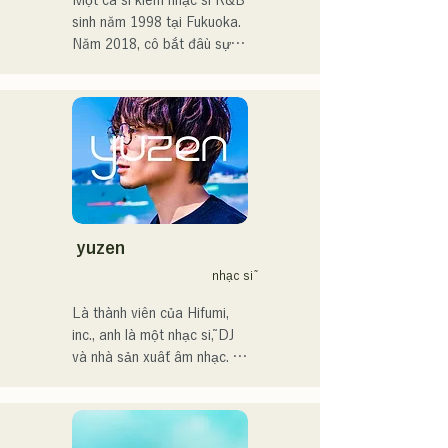
Một ca sĩ kiêm nhạc sĩ R&B 
sĩ.

sinh năm 1998 tại Fukuoka.

Năm 2018, cô bắt đầu sự 
Tôi hy vọng sẽ tạo ra âm 
nghiệp âm nhạc, chủ yếu tại 
nhạc kết nối với tất cả mọi 
Fukuoka, với nghệ danh 
người.

Tam là MAVRIQ (trước đây 
là MELTY LOUNGE).

・Giải thưởng lớn của 
Năm 2022, cô bắt đầu hoạt 
CampusCollection 2022

động solo với nghệ danh 
・Bài hát gốc "Pudding" 
Kønny.

của tôi sẽ được sử dụng 
Kết hợp âm nhạc R&B của 
làm nhạc nền mở đầu cho 
những năm 90 và 2000 đã 
yuzen
Đài phát thanh KBC vào 
ảnh hưởng đến cô từ khi còn 
nhạc sĩ
năm 2024.

nhỏ, cô theo đuổi một âm 
thanh mới mẻ. Giọng hát 
Là thành viên của Hifumi, 
Tôi dự kiến sẽ xuất hiện tại 
ngọt ngào và đôi khi là 
inc., anh là một nhạc sĩ, DJ 
sự kiện Charity Musicthon 
những đoạn điệp khúc R&B 
và nhà sản xuất âm nhạc. 
tại Daimaru Passage Plaza 
chính là điểm thu hút của cô.

Với những bản phối lại của 
vào ngày 24 tháng 12 năm 
Chúng tôi hy vọng bạn sẽ 
riêng mình, anh thường 
2024.
chú ý đến phong cách tinh tế 
xuyên làm DJ tại các bữa 
của cô.
tiệc trên khắp đất nước. Kỹ 