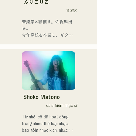
kiêm nghệ sĩ guitar Yuma 
ふりこりこ
Kamiya thể hiện. Giai điệu 
音楽家
và ca từ, đôi khi nhẹ nhàng, 
đôi khi mãnh liệt, kết hợp 
音楽家✕絵描き。佐賀県出
với nguồn gốc âm nhạc đa 
身。

dạng của các thành viên, đã 
今年高校を卒業し、ギター
tạo nên một dòng nhạc đa 
や民族楽器、日用品などを
dạng, và họ hoạt động dưới 
用いた、独自の音楽制作を
cái tên "Reiwa Kayo Rock".
行う傍ら、大胆な色彩感覚
を活かしたアート制作に励
む。枠に収まりきれないマ
ルチな表現スタイルを確立
するため、日々探求を続け
ている。現在はSNSを中心
に、自身の表現を発信中。
Shoko Matono
ca sĩ kiêm nhạc sĩ
Từ nhỏ, cô đã hoạt động 
trong nhiều thể loại nhạc, 
bao gồm nhạc kịch, nhạc 