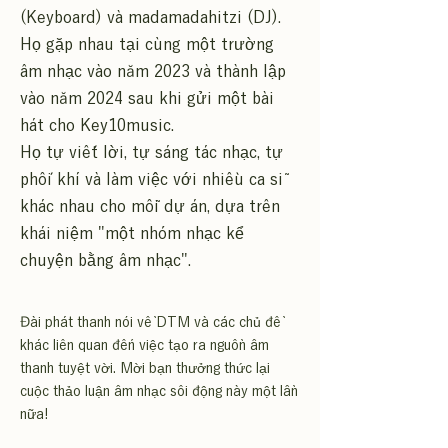
(Keyboard) và madamadahitzi (DJ).
Họ gặp nhau tại cùng một trường
âm nhạc vào năm 2023 và thành lập
vào năm 2024 sau khi gửi một bài
hát cho Key10music.
Họ tự viết lời, tự sáng tác nhạc, tự
phối khí và làm việc với nhiều ca sĩ
khác nhau cho mỗi dự án, dựa trên
khái niệm "một nhóm nhạc kể
chuyện bằng âm nhạc".
Đài phát thanh nói về DTM và các chủ đề
khác liên quan đến việc tạo ra nguồn âm
thanh tuyệt vời. Mời bạn thưởng thức lại
cuộc thảo luận âm nhạc sôi động này một lần
nữa!