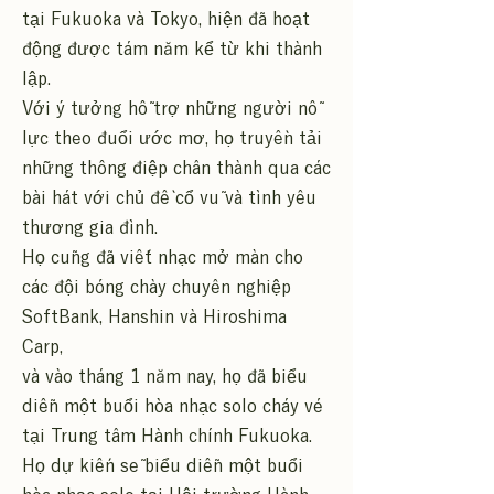
tại Fukuoka và Tokyo, hiện đã hoạt
động được tám năm kể từ khi thành
lập.
Với ý tưởng hỗ trợ những người nỗ
lực theo đuổi ước mơ, họ truyền tải
những thông điệp chân thành qua các
bài hát với chủ đề cổ vũ và tình yêu
thương gia đình.
Họ cũng đã viết nhạc mở màn cho
các đội bóng chày chuyên nghiệp
SoftBank, Hanshin và Hiroshima
Carp,
và vào tháng 1 năm nay, họ đã biểu
diễn một buổi hòa nhạc solo cháy vé
tại Trung tâm Hành chính Fukuoka.
Họ dự kiến sẽ biểu diễn một buổi