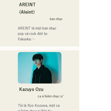
ストワンマンライブを開
Ramen Tech2025(global 
nhưng cũng có phần u sầu 
AREINT
催。
summit)、福岡市武道館オー
của họ dựa trên tiểu thuyết!
(Aleint)
プニング記念イベント,結婚
式様々な分野で活動。

ban nhạc
英語も日本語も対応可能で
AREINT là một ban nhạc 
す。

pop và rock đến từ 
アーティストの日本人父と
Fukuoka.

アメリカ人母から生まれた
Giọng hát mạnh mẽ của Vo. 
サラブレッド。
Sakura, kết hợp với giọng 
hát mạnh mẽ, trẻ trung và 
độc đáo của tay bass 
SEIYA và tay trống SHO, 
tạo nên một âm thanh rock 
bắt tai nhưng quen thuộc, 
mang đậm dấu ấn riêng của 
AREINT.

Kazuyo Ozu
Ca khúc "Remember Me" 
ca sĩ kiêm nhạc sĩ
của họ đã được chọn làm 
nhạc nền mở đầu cho 
Tôi là Ryo Kozuwa, một ca 
chương trình "KBC Radio 