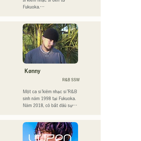
sĩ kiêm nhạc sĩ đến từ 
Hawks Live 2024".
Fukuoka.

Hiện tại, tôi chủ yếu hoạt 
động ở Tokyo, biểu diễn 
trên đường phố, trên TikTok 
và tại các sự kiện!

Tôi yêu âm nhạc từ khi còn 
nhỏ.

Kønny
Sau khi vào trung học, tôi 
R&B SSW
bắt đầu hát trước mọi người 
và quyết định trở thành ca 
Một ca sĩ kiêm nhạc sĩ R&B 
sĩ.

sinh năm 1998 tại Fukuoka.

Năm 2018, cô bắt đầu sự 
Tôi hy vọng sẽ tạo ra âm 
nghiệp âm nhạc, chủ yếu tại 
nhạc kết nối với tất cả mọi 
Fukuoka, với nghệ danh 
người.

Tam là MAVRIQ (trước đây 
là MELTY LOUNGE).

・Giải thưởng lớn của 
Năm 2022, cô bắt đầu hoạt 