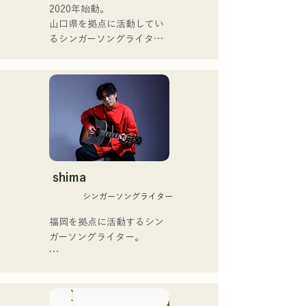
ィション番組「ブリテンズ
2020年始動。

của xanadoo.

ゴットタレント」で日本人
山口県を拠点に活動してい
の芸人史上初のゴールデン
るシンガーソングライター
[ĐĨA ĐƠN MỚI]

ブザーを獲得し、その後ス
のRiSE(山本莉晴)とトラッ
Bài hát mới của họ, "The 
ペインのゴットタレントで
クメイカーのNOPEによる
World is Love," sẽ được 
もゴールデンブザーを獲得
ユニット

phát hành vào ngày 25 
した、ノボせもんなべの応
コロナ禍に入り、音楽で山
tháng 6 năm 2025.
援歌「ゴールデンブザー」
口県を盛り上げたいという
や、アメリカ留学時代の心
思いからユニットを始動。

友とコライトした本格的カ
当初は動画配信サイトでの
ントリーソング「Life Goes 
活動のみだったが、2020年
On」もバズり中！

12月より、山口県の地元イ
shima
それらの楽曲を揃えた自身
ベントやライブハウスでの
初のフルアルバム「ONE 
シンガーソングライター
ライブ活動を始める。

BIG FAMILY」を
地元音楽イベントやライブ
福岡を拠点に活動するシン
2025.12.31にリリースし、
ハウスを中心にパフォーマ
ガーソングライター。

iTunesカントリーアルバム
ンスをしている。
で初登場5位、その後3位を
アコースティックギターの
獲得。

弾き語りスタイルで、ロッ
日本テレビ「笑ってこらえ
クティストの力強さとバラ
て」、FBS「福岡く