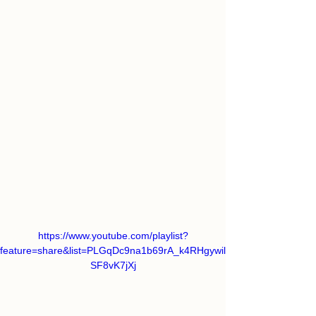
https://www.youtube.com/playlist?
feature=share&list=PLGqDc9na1b69rA_k4RHgywil
SF8vK7jXj