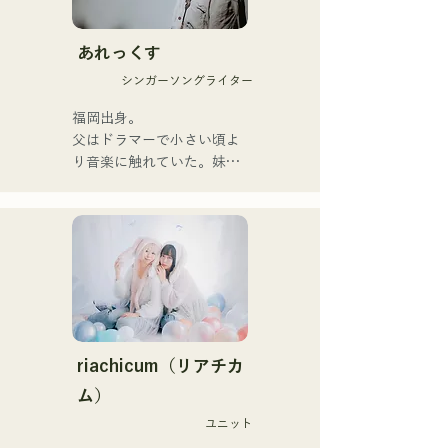
nội lực, nhẹ nhàng chạm đến 
trái tim người nghe.

あれっくす
Họ chính thức bắt đầu hoạt 
シンガーソングライター
động với việc phát hành đĩa 
đơn đầu tiên, "Zatsuni 
福岡出身。

Tamede," vào ngày 23 
父はドラマーで小さい頃よ
tháng 1 năm 2025.

り音楽に触れていた。妹
Họ thể hiện âm nhạc của 
Pauletteもシンガーとして
mình qua nhiều hình thức, 
活躍中。

bao gồm acoustic, track và 
家族で音楽を楽しむミュー
band mixing.

ジックファミリー。

10代後半にアメリカへ4年
Họ được hỗ trợ trong các 
半留学。

bản thu âm và biểu diễn 
現在はLOVE FMの"music 
trực tiếp bởi CHOYO 
×serendipity"でラジオDJを
(Keyboard/Guitar) của 
務める。

riachicum（リアチカ
Zigzaguzu, Taisei (Trống) 
またアーティストの傍、モ
ム）
trước đây của meow, Yuya 
デルやタレントとしても活
Suehiro (Guitar) của the 
ユニット
躍中。世界的有名なオーデ
perfect me, và S0. (Banus) 