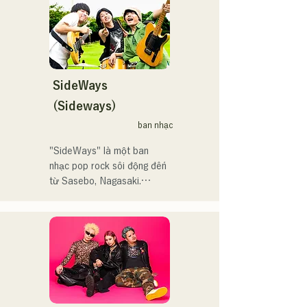
ードの繊細さを併せ持つ楽
ん。」、「発見らくちゃ
曲を届けている。

く！」やFUKUOKA 
STREET PARTY、
 コンセプトは、「等身大の
Hannibal Halloween Music 
ままで。僕とあなたのため
Festival ,sunset live2019、
の音楽を。」気持ちが落ち
SideWays
鷹祭Summer Boostイベン
込んだ時や、心が沈んでし
トステージにも出演。MCと
(Sideways)
まう時こそ聴いてほしい。

してはRugby World 
ban nhạc
自分自身も迷いや葛藤を抱
cup2019 Public viewing、競
える瞬間があるからこそ、
輪日本一ダービーの場内ア
"SideWays" là một ban 
作り物ではなく、ありのま
ナウンス、ラグビー女子日
nhạc pop rock sôi động đến 
まの感情や言葉をそのまま
本代表世界大会スタジアム
từ Sasebo, Nagasaki.

音楽にしている。

DJ、プレアデスカップ
2023(ダンスイベント）、
Tháng 12 năm ngoái, họ đã 
2024年10月より音楽活動を
滑走屋場内アナウンス、ク
phát hành EP mới "Yume 
開始。

リスマスアドベント、イス
Sen'ya" và bắt đầu chuyến 
福岡を中心にブッキングラ
ラデサルサ、福岡ウィニン
lưu diễn toàn quốc.

イブや路上ライブなど精力
グスピリッツのスタジアム
的に活動を行っている。

DJ、金鷲旗、山笠関連イベ
Hãy cùng thưởng thức 
2025年11月22日にはファー
ント、地域イベント、
những bài hát vui nhộn 