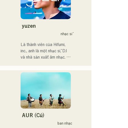
CampusCollection 2022

động solo với nghệ danh 
・Bài hát gốc "Pudding" 
Kønny.

của tôi sẽ được sử dụng 
Kết hợp âm nhạc R&B của 
làm nhạc nền mở đầu cho 
những năm 90 và 2000 đã 
yuzen
Đài phát thanh KBC vào 
ảnh hưởng đến cô từ khi còn 
nhạc sĩ
năm 2024.

nhỏ, cô theo đuổi một âm 
thanh mới mẻ. Giọng hát 
Là thành viên của Hifumi, 
Tôi dự kiến sẽ xuất hiện tại 
ngọt ngào và đôi khi là 
inc., anh là một nhạc sĩ, DJ 
sự kiện Charity Musicthon 
những đoạn điệp khúc R&B 
và nhà sản xuất âm nhạc. 
tại Daimaru Passage Plaza 
chính là điểm thu hút của cô.

Với những bản phối lại của 
vào ngày 24 tháng 12 năm 
Chúng tôi hy vọng bạn sẽ 
riêng mình, anh thường 
2024.
chú ý đến phong cách tinh tế 
xuyên làm DJ tại các bữa 
của cô.
tiệc trên khắp đất nước. Kỹ 
năng biểu diễn trên sân 
khấu, cùng với kỹ năng DJ 
vững chắc, của anh được 
đánh giá rất cao.

AUR (Cú)
Anh đã biểu diễn tại nhiều 
ban nhạc
sự kiện, bao gồm "EDP lab 