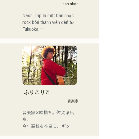
ban nhạc
Neon Trip là một ban nhạc 
rock bốn thành viên đến từ 
Fukuoka.

Ban nhạc đổi tên từ 
albatross thành Neon Trip 
vào tháng 11 năm 2023.

Tinh hoa nhạc pop rock 
được thổi hồn vào những ca 
khúc hoài niệm, do giọng ca 
kiêm nghệ sĩ guitar Yuma 
ふりこりこ
Kamiya thể hiện. Giai điệu 
音楽家
và ca từ, đôi khi nhẹ nhàng, 
đôi khi mãnh liệt, kết hợp 
音楽家✕絵描き。佐賀県出
với nguồn gốc âm nhạc đa 
身。

dạng của các thành viên, đã 
今年高校を卒業し、ギター
tạo nên một dòng nhạc đa 
や民族楽器、日用品などを
dạng, và họ hoạt động dưới 