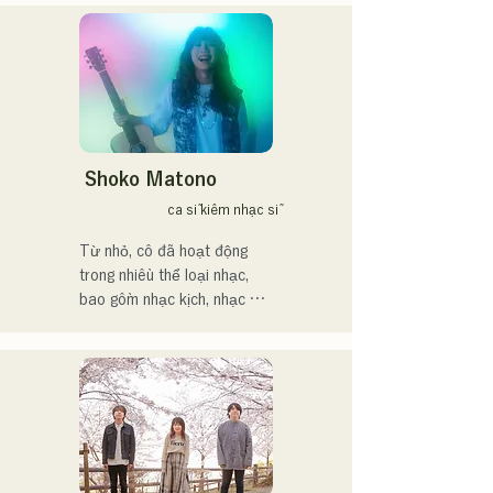
用いた、独自の音楽制作を
cái tên "Reiwa Kayo Rock".
行う傍ら、大胆な色彩感覚
を活かしたアート制作に励
む。枠に収まりきれないマ
ルチな表現スタイルを確立
するため、日々探求を続け
ている。現在はSNSを中心
に、自身の表現を発信中。
Shoko Matono
ca sĩ kiêm nhạc sĩ
Từ nhỏ, cô đã hoạt động 
trong nhiều thể loại nhạc, 
bao gồm nhạc kịch, nhạc 
jazz và nhạc phúc âm, và ra 
mắt công chúng vào năm 
2011.

Cô đã xuất hiện trên nhiều 
phương tiện truyền thông, 
chủ yếu tại quê nhà 
Fukuoka và Kyushu, và cũng 