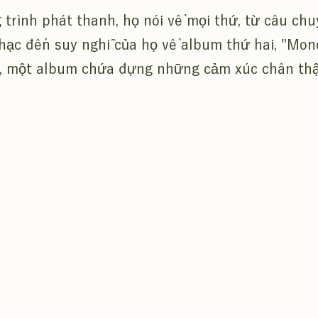
trình phát thanh, họ nói về mọi thứ, từ câu ch
hạc đến suy nghĩ của họ về album thứ hai, "Mo
", một album chứa đựng những cảm xúc chân thậ