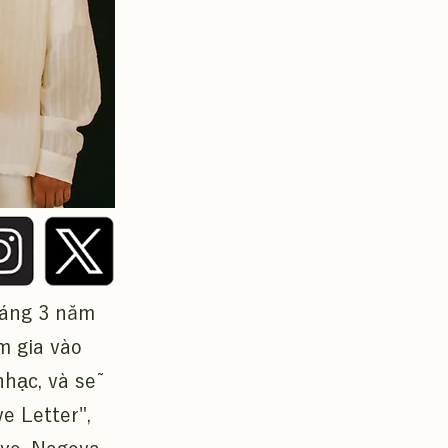
háng 3 năm
m gia vào
nhạc, và sẽ
e Letter",