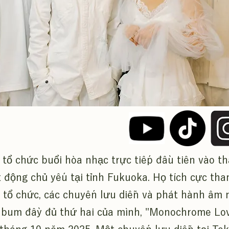
tổ chức buổi hòa nhạc trực tiếp đầu tiên vào t
 động chủ yếu tại tỉnh Fukuoka. Họ tích cực tha
 tổ chức, các chuyến lưu diễn và phát hành âm 
lbum đầy đủ thứ hai của mình, "Monochrome Lov