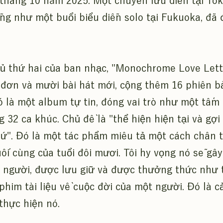
 tháng 10 năm 2025. Một chuyến lưu diễn tại To
ng như một buổi biểu diễn solo tại Fukuoka, đã 
ủ thứ hai của ban nhạc, "Monochrome Love Lett
 đơn và mười bài hát mới, cộng thêm 16 phiên b
ó là một album tự tin, đóng vai trò như một tấm 
g 32 ca khúc. Chủ đề là "thể hiện hiện tại và gợ
hứ". Đó là một tác phẩm miêu tả một cách chân 
i cùng của tuổi đôi mươi. Tôi hy vọng nó sẽ gâ
i người, được lưu giữ và được thưởng thức như 
him tài liệu về cuộc đời của một người. Đó là cả
thực hiện nó.