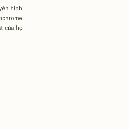
uyện hình
nochrome
t của họ.