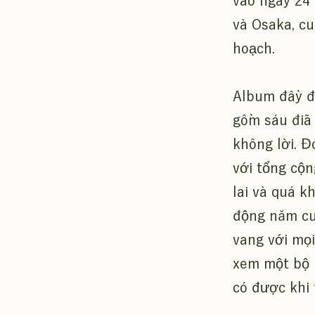
vào ngày 24
và Osaka, cũ
hoạch.
Album đầy đ
gồm sáu đĩa
không lời. Đ
với tổng cộn
lai và quá k
động năm cuố
vang với mọ
xem một bộ p
có được khi 