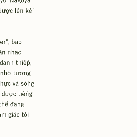
kyo, Nagoya
được lên kế
er", bao
ản nhạc
danh thiếp,
i nhớ tương
thực và sống
y được tiếng
thể đang
m giác tôi