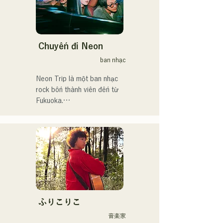
Chuyến đi Neon
ban nhạc
Neon Trip là một ban nhạc 
rock bốn thành viên đến từ 
Fukuoka.

Ban nhạc đổi tên từ 
albatross thành Neon Trip 
vào tháng 11 năm 2023.

Tinh hoa nhạc pop rock 
được thổi hồn vào những ca 
khúc hoài niệm, do giọng ca 
kiêm nghệ sĩ guitar Yuma 
ふりこりこ
Kamiya thể hiện. Giai điệu 
音楽家
và ca từ, đôi khi nhẹ nhàng, 