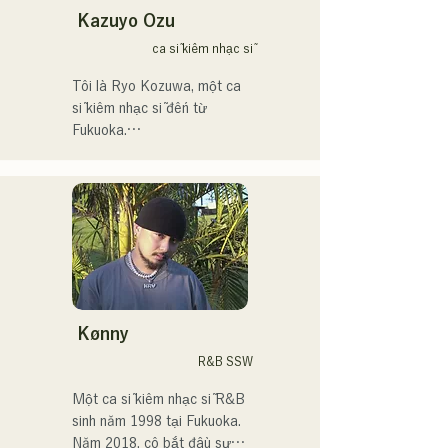
AREINT.

Kazuyo Ozu
Ca khúc "Remember Me" 
ca sĩ kiêm nhạc sĩ
của họ đã được chọn làm 
nhạc nền mở đầu cho 
Tôi là Ryo Kozuwa, một ca 
chương trình "KBC Radio 
sĩ kiêm nhạc sĩ đến từ 
Hawks Live 2024".
Fukuoka.

Hiện tại, tôi chủ yếu hoạt 
động ở Tokyo, biểu diễn 
trên đường phố, trên TikTok 
và tại các sự kiện!

Tôi yêu âm nhạc từ khi còn 
nhỏ.

Kønny
Sau khi vào trung học, tôi 
R&B SSW
bắt đầu hát trước mọi người 
và quyết định trở thành ca 
Một ca sĩ kiêm nhạc sĩ R&B 
sĩ.

sinh năm 1998 tại Fukuoka.

Năm 2018, cô bắt đầu sự 