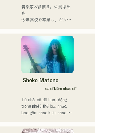
đôi khi mãnh liệt, kết hợp 
音楽家✕絵描き。佐賀県出
với nguồn gốc âm nhạc đa 
身。

dạng của các thành viên, đã 
今年高校を卒業し、ギター
tạo nên một dòng nhạc đa 
や民族楽器、日用品などを
dạng, và họ hoạt động dưới 
用いた、独自の音楽制作を
cái tên "Reiwa Kayo Rock".
行う傍ら、大胆な色彩感覚
を活かしたアート制作に励
む。枠に収まりきれないマ
ルチな表現スタイルを確立
するため、日々探求を続け
ている。現在はSNSを中心
に、自身の表現を発信中。
Shoko Matono
ca sĩ kiêm nhạc sĩ
Từ nhỏ, cô đã hoạt động 
trong nhiều thể loại nhạc, 
bao gồm nhạc kịch, nhạc 
jazz và nhạc phúc âm, và ra 
mắt công chúng vào năm 
2011.
