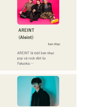
リスマスアドベント、イス
Sen'ya" và bắt đầu chuyến 
福岡を中心にブッキングラ
ラデサルサ、福岡ウィニン
lưu diễn toàn quốc.

イブや路上ライブなど精力
グスピリッツのスタジアム
的に活動を行っている。

DJ、金鷲旗、山笠関連イベ
Hãy cùng thưởng thức 
2025年11月22日にはファー
ント、地域イベント、
những bài hát vui nhộn 
ストワンマンライブを開
Ramen Tech2025(global 
nhưng cũng có phần u sầu 
AREINT
催。
summit)、福岡市武道館オー
của họ dựa trên tiểu thuyết!
(Aleint)
プニング記念イベント,結婚
式様々な分野で活動。

ban nhạc
英語も日本語も対応可能で
AREINT là một ban nhạc 
す。

pop và rock đến từ 
アーティストの日本人父と
Fukuoka.

アメリカ人母から生まれた
Giọng hát mạnh mẽ của Vo. 
サラブレッド。
Sakura, kết hợp với giọng 
hát mạnh mẽ, trẻ trung và 
độc đáo của tay bass 
SEIYA và tay trống SHO, 
tạo nên một âm thanh rock 
bắt tai nhưng quen thuộc, 
mang đậm dấu ấn riêng của 