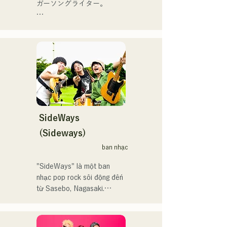
ハウスを中心にパフォーマ
ガーソングライター。

iTunesカントリーアルバム
ンスをしている。
で初登場5位、その後3位を
アコースティックギターの
獲得。

弾き語りスタイルで、ロッ
日本テレビ「笑ってこらえ
クティストの力強さとバラ
て」、FBS「福岡く
ードの繊細さを併せ持つ楽
ん。」、「発見らくちゃ
曲を届けている。

く！」やFUKUOKA 
STREET PARTY、
 コンセプトは、「等身大の
Hannibal Halloween Music 
ままで。僕とあなたのため
Festival ,sunset live2019、
の音楽を。」気持ちが落ち
SideWays
鷹祭Summer Boostイベン
込んだ時や、心が沈んでし
トステージにも出演。MCと
(Sideways)
まう時こそ聴いてほしい。

してはRugby World 
ban nhạc
自分自身も迷いや葛藤を抱
cup2019 Public viewing、競
える瞬間があるからこそ、
輪日本一ダービーの場内ア
"SideWays" là một ban 
作り物ではなく、ありのま
ナウンス、ラグビー女子日
nhạc pop rock sôi động đến 
まの感情や言葉をそのまま
本代表世界大会スタジアム
từ Sasebo, Nagasaki.

音楽にしている。

DJ、プレアデスカップ
2023(ダンスイベント）、
Tháng 12 năm ngoái, họ đã 
2024年10月より音楽活動を
滑走屋場内アナウンス、ク
phát hành EP mới "Yume 
開始。
