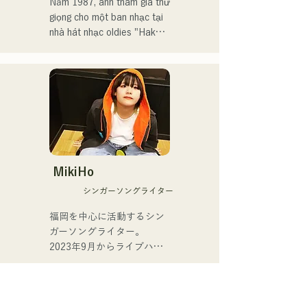
Năm 1987, anh tham gia thử 
Doko ni Ikitai" (Tôi muốn đi 
giọng cho một ban nhạc tại 
đâu đó với bạn).

nhà hát nhạc oldies "Hakata 
Kentos" và bắt đầu sự 
Cô tốt nghiệp khỏi HKT48 
nghiệp âm nhạc chuyên 
vào tháng 4 năm 2025 để 
nghiệp ở tuổi 19.

tập trung vào sự nghiệp 
nghệ sĩ tự do.

Kể từ đó, anh đã xây dựng 
sự nghiệp biểu diễn ở nhiều 
Cô phát hành đĩa đơn đầu 
thể loại khác nhau, bao gồm 
tiên, "ESPOIR," bài hát chủ 
jazz, Latin và pop, trong 
đề chính thức của Tour de 
các ban nhạc thường xuyên 
MikiHo
Kyushu 2025, vào ngày 2 
tại các vũ trường và hộp 
シンガーソングライター
tháng 7 năm 2025.

đêm.

福岡を中心に活動するシン
Đối với đĩa đơn thứ hai, 
Hiện tại, anh là giảng viên 
ガーソングライター。

"YUMEIRO," cô lần đầu tiên 
dạy saxophone Yamaha cho 
2023年9月からライブハウ
viết lời bài hát, thể hiện ý 
nhiều lứa tuổi, đồng thời 
スなどで活動をはじめまし
nghĩa sâu sắc đằng sau 
biểu diễn tại nhiều sự kiện 
た。唯一無二の声を特徴
quyết định tốt nghiệp khi 
và chương trình biểu diễn 
に、日常の会話や心の奥に
vẫn còn là thành viên của 
trực tiếp, chủ yếu ở 