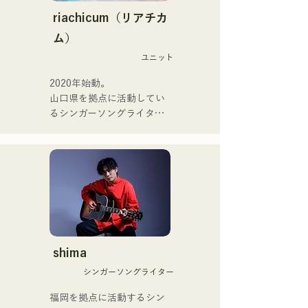
(Keyboard/Guitar) của 
務める。

riachicum（リアチカ
Zigzaguzu, Taisei (Trống) 
またアーティストの傍、モ
ム）
trước đây của meow, Yuya 
デルやタレントとしても活
Suehiro (Guitar) của the 
ユニット
躍中。世界的有名なオーデ
perfect me, và S0. (Banus) 
ィション番組「ブリテンズ
2020年始動。

của xanadoo.

ゴットタレント」で日本人
山口県を拠点に活動してい
の芸人史上初のゴールデン
るシンガーソングライター
[ĐĨA ĐƠN MỚI]

ブザーを獲得し、その後ス
のRiSE(山本莉晴)とトラッ
Bài hát mới của họ, "The 
ペインのゴットタレントで
クメイカーのNOPEによる
World is Love," sẽ được 
もゴールデンブザーを獲得
ユニット

phát hành vào ngày 25 
した、ノボせもんなべの応
コロナ禍に入り、音楽で山
tháng 6 năm 2025.
援歌「ゴールデンブザー」
口県を盛り上げたいという
や、アメリカ留学時代の心
思いからユニットを始動。

友とコライトした本格的カ
当初は動画配信サイトでの
ントリーソング「Life Goes 
活動のみだったが、2020年
On」もバズり中！

12月より、山口県の地元イ
shima
それらの楽曲を揃えた自身
ベントやライブハウスでの
初のフルアルバム「ONE 
シンガーソングライター
ライブ活動を始める。

BIG FAMILY」を
地元音楽イベントやライブ
福岡を拠点に活動するシン
2025.12.31にリリースし、