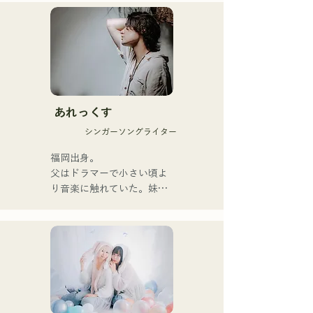
bài hát của họ, kết hợp 
những thông điệp giản dị 
nhưng mạnh mẽ trong một 
thế giới quan nhẹ nhàng và 
giọng hát ấm áp nhưng đầy 
nội lực, nhẹ nhàng chạm đến 
trái tim người nghe.

あれっくす
Họ chính thức bắt đầu hoạt 
シンガーソングライター
động với việc phát hành đĩa 
đơn đầu tiên, "Zatsuni 
福岡出身。

Tamede," vào ngày 23 
父はドラマーで小さい頃よ
tháng 1 năm 2025.

り音楽に触れていた。妹
Họ thể hiện âm nhạc của 
Pauletteもシンガーとして
mình qua nhiều hình thức, 
活躍中。

bao gồm acoustic, track và 
家族で音楽を楽しむミュー
band mixing.

ジックファミリー。

10代後半にアメリカへ4年
Họ được hỗ trợ trong các 
半留学。

bản thu âm và biểu diễn 
現在はLOVE FMの"music 
trực tiếp bởi CHOYO 
×serendipity"でラジオDJを