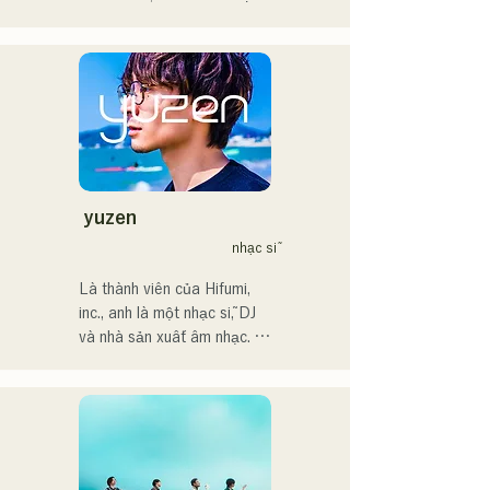
Tôi hy vọng sẽ tạo ra âm 
nghiệp âm nhạc, chủ yếu tại 
nhạc kết nối với tất cả mọi 
Fukuoka, với nghệ danh 
người.

Tam là MAVRIQ (trước đây 
là MELTY LOUNGE).

・Giải thưởng lớn của 
Năm 2022, cô bắt đầu hoạt 
CampusCollection 2022

động solo với nghệ danh 
・Bài hát gốc "Pudding" 
Kønny.

của tôi sẽ được sử dụng 
Kết hợp âm nhạc R&B của 
làm nhạc nền mở đầu cho 
những năm 90 và 2000 đã 
yuzen
Đài phát thanh KBC vào 
ảnh hưởng đến cô từ khi còn 
nhạc sĩ
năm 2024.

nhỏ, cô theo đuổi một âm 
thanh mới mẻ. Giọng hát 
Là thành viên của Hifumi, 
Tôi dự kiến sẽ xuất hiện tại 
ngọt ngào và đôi khi là 
inc., anh là một nhạc sĩ, DJ 
sự kiện Charity Musicthon 
những đoạn điệp khúc R&B 
và nhà sản xuất âm nhạc. 
tại Daimaru Passage Plaza 
chính là điểm thu hút của cô.

Với những bản phối lại của 
vào ngày 24 tháng 12 năm 
Chúng tôi hy vọng bạn sẽ 
riêng mình, anh thường 
2024.
chú ý đến phong cách tinh tế 
xuyên làm DJ tại các bữa 
của cô.
tiệc trên khắp đất nước. Kỹ 
năng biểu diễn trên sân 
khấu, cùng với kỹ năng DJ 