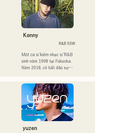
trên đường phố, trên TikTok 
và tại các sự kiện!

Tôi yêu âm nhạc từ khi còn 
nhỏ.

Kønny
Sau khi vào trung học, tôi 
R&B SSW
bắt đầu hát trước mọi người 
và quyết định trở thành ca 
Một ca sĩ kiêm nhạc sĩ R&B 
sĩ.

sinh năm 1998 tại Fukuoka.

Năm 2018, cô bắt đầu sự 
Tôi hy vọng sẽ tạo ra âm 
nghiệp âm nhạc, chủ yếu tại 
nhạc kết nối với tất cả mọi 
Fukuoka, với nghệ danh 
người.

Tam là MAVRIQ (trước đây 
là MELTY LOUNGE).

・Giải thưởng lớn của 
Năm 2022, cô bắt đầu hoạt 
CampusCollection 2022

động solo với nghệ danh 
・Bài hát gốc "Pudding" 
Kønny.

của tôi sẽ được sử dụng 
Kết hợp âm nhạc R&B của 
làm nhạc nền mở đầu cho 
những năm 90 và 2000 đã 
yuzen
Đài phát thanh KBC vào 