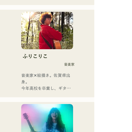
Ban nhạc đổi tên từ 
albatross thành Neon Trip 
vào tháng 11 năm 2023.

Tinh hoa nhạc pop rock 
được thổi hồn vào những ca 
khúc hoài niệm, do giọng ca 
kiêm nghệ sĩ guitar Yuma 
ふりこりこ
Kamiya thể hiện. Giai điệu 
音楽家
và ca từ, đôi khi nhẹ nhàng, 
đôi khi mãnh liệt, kết hợp 
音楽家✕絵描き。佐賀県出
với nguồn gốc âm nhạc đa 
身。

dạng của các thành viên, đã 
今年高校を卒業し、ギター
tạo nên một dòng nhạc đa 
や民族楽器、日用品などを
dạng, và họ hoạt động dưới 
用いた、独自の音楽制作を
cái tên "Reiwa Kayo Rock".
行う傍ら、大胆な色彩感覚
を活かしたアート制作に励
む。枠に収まりきれないマ
ルチな表現スタイルを確立