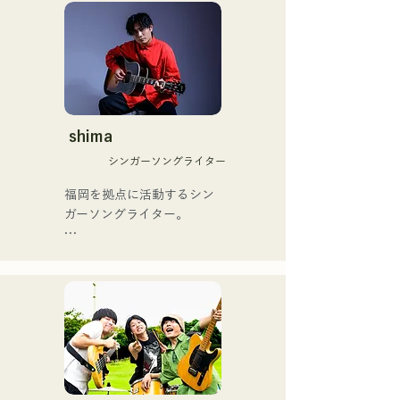
もゴールデンブザーを獲得
ユニット

phát hành vào ngày 25 
した、ノボせもんなべの応
コロナ禍に入り、音楽で山
tháng 6 năm 2025.
援歌「ゴールデンブザー」
口県を盛り上げたいという
や、アメリカ留学時代の心
思いからユニットを始動。

友とコライトした本格的カ
当初は動画配信サイトでの
ントリーソング「Life Goes 
活動のみだったが、2020年
On」もバズり中！

12月より、山口県の地元イ
shima
それらの楽曲を揃えた自身
ベントやライブハウスでの
初のフルアルバム「ONE 
シンガーソングライター
ライブ活動を始める。

BIG FAMILY」を
地元音楽イベントやライブ
福岡を拠点に活動するシン
2025.12.31にリリースし、
ハウスを中心にパフォーマ
ガーソングライター。

iTunesカントリーアルバム
ンスをしている。
で初登場5位、その後3位を
アコースティックギターの
獲得。

弾き語りスタイルで、ロッ
日本テレビ「笑ってこらえ
クティストの力強さとバラ
て」、FBS「福岡く
ードの繊細さを併せ持つ楽
ん。」、「発見らくちゃ
曲を届けている。

く！」やFUKUOKA 
STREET PARTY、
 コンセプトは、「等身大の
Hannibal Halloween Music 
ままで。僕とあなたのため
Festival ,sunset live2019、