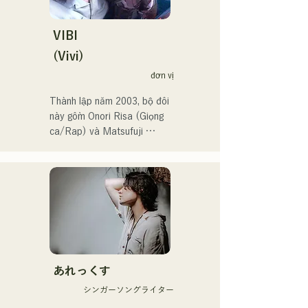
hơn 119.000 người theo 
dõi!

Họ cũng được chọn thể hiện 
VIBI
ca khúc chủ đề cho Giải vô 
(Vivi)
địch bóng chày trung học 
đơn vị
toàn Nhật Bản lần thứ 106 
vào năm 2024, đại diện cho 
Thành lập năm 2003, bộ đôi 
J:COM Fukuoka, Kumamoto 
này gồm Onori Risa (Giọng 
và Shimonoseki, khiến họ 
ca/Rap) và Matsufuji 
trở thành một nhóm nhạc 
Tomoe (Giọng ca). Những 
đáng chú ý.
bài hát của họ, kết hợp 
những thông điệp giản dị 
nhưng mạnh mẽ trong một 
thế giới quan nhẹ nhàng và 
giọng hát ấm áp nhưng đầy 
nội lực, nhẹ nhàng chạm đến 
trái tim người nghe.

あれっくす
Họ chính thức bắt đầu hoạt 
シンガーソングライター
động với việc phát hành đĩa 