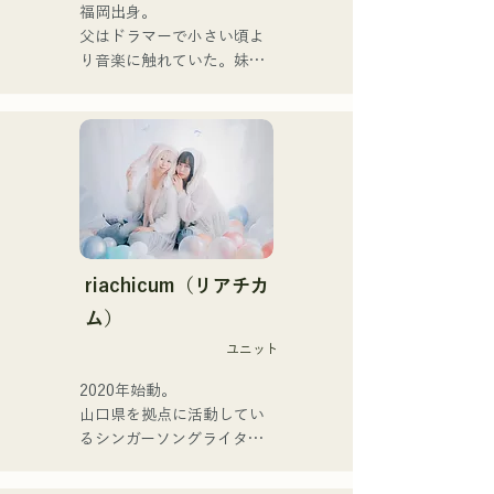
đơn đầu tiên, "Zatsuni 
福岡出身。

Tamede," vào ngày 23 
父はドラマーで小さい頃よ
tháng 1 năm 2025.

り音楽に触れていた。妹
Họ thể hiện âm nhạc của 
Pauletteもシンガーとして
mình qua nhiều hình thức, 
活躍中。

bao gồm acoustic, track và 
家族で音楽を楽しむミュー
band mixing.

ジックファミリー。

10代後半にアメリカへ4年
Họ được hỗ trợ trong các 
半留学。

bản thu âm và biểu diễn 
現在はLOVE FMの"music 
trực tiếp bởi CHOYO 
×serendipity"でラジオDJを
(Keyboard/Guitar) của 
務める。

riachicum（リアチカ
Zigzaguzu, Taisei (Trống) 
またアーティストの傍、モ
ム）
trước đây của meow, Yuya 
デルやタレントとしても活
Suehiro (Guitar) của the 
ユニット
躍中。世界的有名なオーデ
perfect me, và S0. (Banus) 
ィション番組「ブリテンズ
2020年始動。

của xanadoo.

ゴットタレント」で日本人
山口県を拠点に活動してい
の芸人史上初のゴールデン
るシンガーソングライター
[ĐĨA ĐƠN MỚI]

ブザーを獲得し、その後ス
のRiSE(山本莉晴)とトラッ
Bài hát mới của họ, "The 
ペインのゴットタレントで
クメイカーのNOPEによる
World is Love," sẽ được 