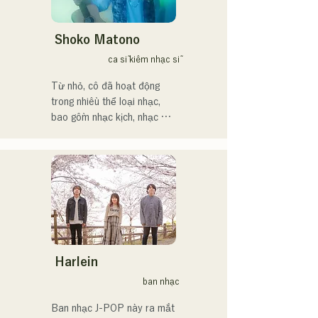
するため、日々探求を続け
ている。現在はSNSを中心
に、自身の表現を発信中。
Shoko Matono
ca sĩ kiêm nhạc sĩ
Từ nhỏ, cô đã hoạt động 
trong nhiều thể loại nhạc, 
bao gồm nhạc kịch, nhạc 
jazz và nhạc phúc âm, và ra 
mắt công chúng vào năm 
2011.

Cô đã xuất hiện trên nhiều 
phương tiện truyền thông, 
chủ yếu tại quê nhà 
Fukuoka và Kyushu, và cũng 
tham gia vào nhiều bài hát 
và phim quảng cáo của các 
Harlein
công ty.

ban nhạc
Từ năm 2014 đến năm 
2017, cô sống tại Tokyo, nơi 
Ban nhạc J-POP này ra mắt 