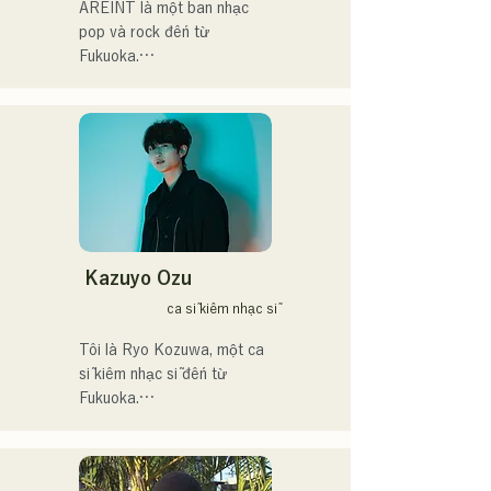
AREINT là một ban nhạc 
す。

pop và rock đến từ 
アーティストの日本人父と
Fukuoka.

アメリカ人母から生まれた
Giọng hát mạnh mẽ của Vo. 
サラブレッド。
Sakura, kết hợp với giọng 
hát mạnh mẽ, trẻ trung và 
độc đáo của tay bass 
SEIYA và tay trống SHO, 
tạo nên một âm thanh rock 
bắt tai nhưng quen thuộc, 
mang đậm dấu ấn riêng của 
AREINT.

Kazuyo Ozu
Ca khúc "Remember Me" 
ca sĩ kiêm nhạc sĩ
của họ đã được chọn làm 
nhạc nền mở đầu cho 
Tôi là Ryo Kozuwa, một ca 
chương trình "KBC Radio 
sĩ kiêm nhạc sĩ đến từ 
Hawks Live 2024".
Fukuoka.

Hiện tại, tôi chủ yếu hoạt 
động ở Tokyo, biểu diễn 