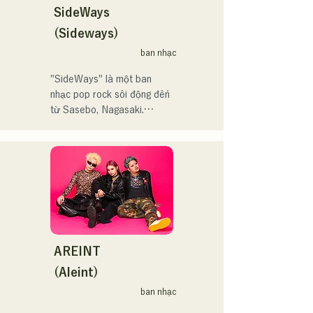
の音楽を。」気持ちが落ち
SideWays
鷹祭Summer Boostイベン
込んだ時や、心が沈んでし
トステージにも出演。MCと
(Sideways)
まう時こそ聴いてほしい。

してはRugby World 
ban nhạc
自分自身も迷いや葛藤を抱
cup2019 Public viewing、競
える瞬間があるからこそ、
輪日本一ダービーの場内ア
"SideWays" là một ban 
作り物ではなく、ありのま
ナウンス、ラグビー女子日
nhạc pop rock sôi động đến 
まの感情や言葉をそのまま
本代表世界大会スタジアム
từ Sasebo, Nagasaki.

音楽にしている。

DJ、プレアデスカップ
2023(ダンスイベント）、
Tháng 12 năm ngoái, họ đã 
2024年10月より音楽活動を
滑走屋場内アナウンス、ク
phát hành EP mới "Yume 
開始。

リスマスアドベント、イス
Sen'ya" và bắt đầu chuyến 
福岡を中心にブッキングラ
ラデサルサ、福岡ウィニン
lưu diễn toàn quốc.

イブや路上ライブなど精力
グスピリッツのスタジアム
的に活動を行っている。

DJ、金鷲旗、山笠関連イベ
Hãy cùng thưởng thức 
2025年11月22日にはファー
ント、地域イベント、
những bài hát vui nhộn 
ストワンマンライブを開
Ramen Tech2025(global 
nhưng cũng có phần u sầu 
AREINT
催。
summit)、福岡市武道館オー
của họ dựa trên tiểu thuyết!
(Aleint)
プニング記念イベント,結婚
式様々な分野で活動。

ban nhạc
英語も日本語も対応可能で