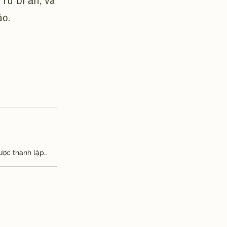
rũ bí ẩn, và
áo.
Shiki là một ban nhạc nữ không có trống đến từ Kumamoto. Họ được thành lập vào năm 2017 bởi ba thành viên từng hoạt động trong nhiều ban nhạc và biểu diễn solo.