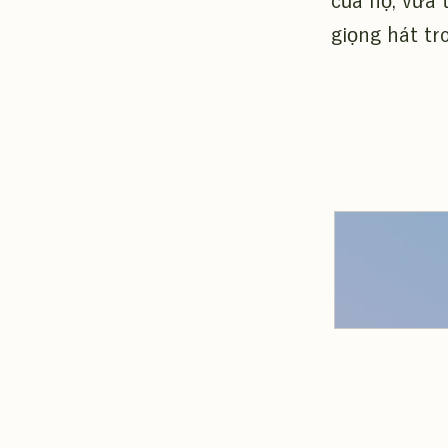
của họ, vừa 
giọng hát tr