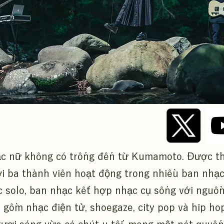
c nữ không có trống đến từ Kumamoto. Được th
i ba thành viên hoạt động trong nhiều ban nhạc
c solo, ban nhạc kết hợp nhạc cụ sống với nguồ
 gồm nhạc điện tử, shoegaze, city pop và hip hop