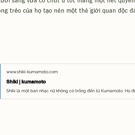
tươi sáng vừa có chút u tối, mang một nét quyến 
ong trẻo của họ tạo nên một thế giới quan độc đ
www.shiki-kumamoto.com
Shiki | kumamoto