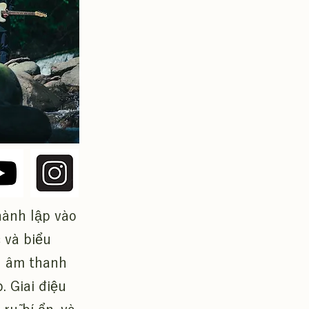
ành lập vào
 và biểu
n âm thanh
. Giai điệu