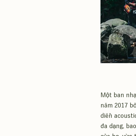
Một ban nhạ
năm 2017 bở
diễn acousti
đa dạng, bao