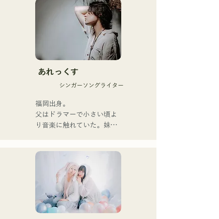
những thông điệp giản dị 
nhưng mạnh mẽ trong một 
thế giới quan nhẹ nhàng và 
giọng hát ấm áp nhưng đầy 
nội lực, nhẹ nhàng chạm đến 
trái tim người nghe.

あれっくす
Họ chính thức bắt đầu hoạt 
シンガーソングライター
động với việc phát hành đĩa 
đơn đầu tiên, "Zatsuni 
福岡出身。

Tamede," vào ngày 23 
父はドラマーで小さい頃よ
tháng 1 năm 2025.

り音楽に触れていた。妹
Họ thể hiện âm nhạc của 
Pauletteもシンガーとして
mình qua nhiều hình thức, 
活躍中。

bao gồm acoustic, track và 
家族で音楽を楽しむミュー
band mixing.

ジックファミリー。

10代後半にアメリカへ4年
Họ được hỗ trợ trong các 
半留学。

bản thu âm và biểu diễn 
現在はLOVE FMの"music 
trực tiếp bởi CHOYO 
×serendipity"でラジオDJを