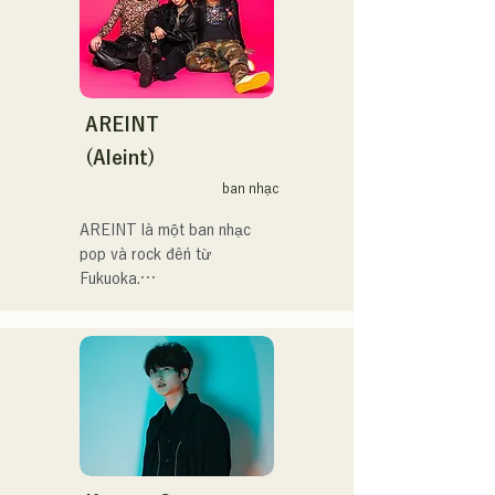
福岡を中心にブッキングラ
ラデサルサ、福岡ウィニン
lưu diễn toàn quốc.

イブや路上ライブなど精力
グスピリッツのスタジアム
的に活動を行っている。

DJ、金鷲旗、山笠関連イベ
Hãy cùng thưởng thức 
2025年11月22日にはファー
ント、地域イベント、
những bài hát vui nhộn 
ストワンマンライブを開
Ramen Tech2025(global 
nhưng cũng có phần u sầu 
AREINT
催。
summit)、福岡市武道館オー
của họ dựa trên tiểu thuyết!
(Aleint)
プニング記念イベント,結婚
式様々な分野で活動。

ban nhạc
英語も日本語も対応可能で
AREINT là một ban nhạc 
す。

pop và rock đến từ 
アーティストの日本人父と
Fukuoka.

アメリカ人母から生まれた
Giọng hát mạnh mẽ của Vo. 
サラブレッド。
Sakura, kết hợp với giọng 
hát mạnh mẽ, trẻ trung và 
độc đáo của tay bass 
SEIYA và tay trống SHO, 
tạo nên một âm thanh rock 
bắt tai nhưng quen thuộc, 
mang đậm dấu ấn riêng của 