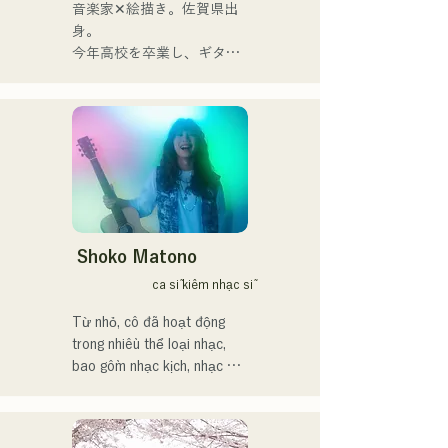
đôi khi mãnh liệt, kết hợp 
音楽家✕絵描き。佐賀県出
với nguồn gốc âm nhạc đa 
身。

dạng của các thành viên, đã 
今年高校を卒業し、ギター
tạo nên một dòng nhạc đa 
や民族楽器、日用品などを
dạng, và họ hoạt động dưới 
用いた、独自の音楽制作を
cái tên "Reiwa Kayo Rock".
行う傍ら、大胆な色彩感覚
を活かしたアート制作に励
む。枠に収まりきれないマ
ルチな表現スタイルを確立
するため、日々探求を続け
ている。現在はSNSを中心
に、自身の表現を発信中。
Shoko Matono
ca sĩ kiêm nhạc sĩ
Từ nhỏ, cô đã hoạt động 
trong nhiều thể loại nhạc, 
bao gồm nhạc kịch, nhạc 
jazz và nhạc phúc âm, và ra 
mắt công chúng vào năm 
2011.
