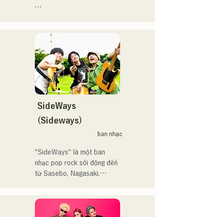
ンスをしている。
で初登場5位、その後3位を
アコースティックギターの
獲得。

弾き語りスタイルで、ロッ
日本テレビ「笑ってこらえ
クティストの力強さとバラ
て」、FBS「福岡く
ードの繊細さを併せ持つ楽
ん。」、「発見らくちゃ
曲を届けている。

く！」やFUKUOKA 
STREET PARTY、
 コンセプトは、「等身大の
Hannibal Halloween Music 
ままで。僕とあなたのため
Festival ,sunset live2019、
の音楽を。」気持ちが落ち
SideWays
鷹祭Summer Boostイベン
込んだ時や、心が沈んでし
トステージにも出演。MCと
(Sideways)
まう時こそ聴いてほしい。

してはRugby World 
ban nhạc
自分自身も迷いや葛藤を抱
cup2019 Public viewing、競
える瞬間があるからこそ、
輪日本一ダービーの場内ア
"SideWays" là một ban 
作り物ではなく、ありのま
ナウンス、ラグビー女子日
nhạc pop rock sôi động đến 
まの感情や言葉をそのまま
本代表世界大会スタジアム
từ Sasebo, Nagasaki.

音楽にしている。

DJ、プレアデスカップ
2023(ダンスイベント）、
Tháng 12 năm ngoái, họ đã 
2024年10月より音楽活動を
滑走屋場内アナウンス、ク
phát hành EP mới "Yume 
開始。

リスマスアドベント、イス
Sen'ya" và bắt đầu chuyến 