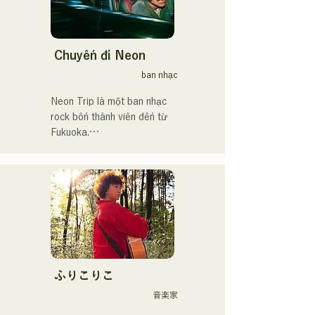
Chuyến đi Neon
ban nhạc
Neon Trip là một ban nhạc 
rock bốn thành viên đến từ 
Fukuoka.

Ban nhạc đổi tên từ 
albatross thành Neon Trip 
vào tháng 11 năm 2023.

Tinh hoa nhạc pop rock 
được thổi hồn vào những ca 
khúc hoài niệm, do giọng ca 
kiêm nghệ sĩ guitar Yuma 
ふりこりこ
Kamiya thể hiện. Giai điệu 
音楽家
và ca từ, đôi khi nhẹ nhàng, 