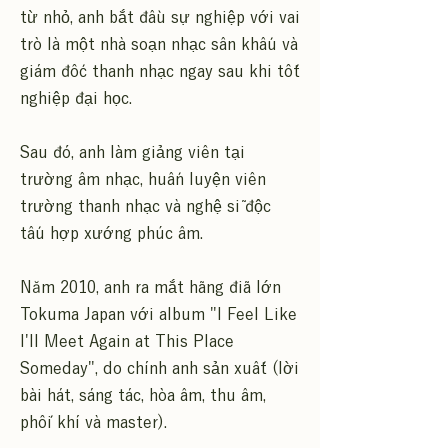
từ nhỏ, anh bắt đầu sự nghiệp với vai
trò là một nhà soạn nhạc sân khấu và
giám đốc thanh nhạc ngay sau khi tốt
nghiệp đại học.
Sau đó, anh làm giảng viên tại
trường âm nhạc, huấn luyện viên
trường thanh nhạc và nghệ sĩ độc
tấu hợp xướng phúc âm.
Năm 2010, anh ra mắt hãng đĩa lớn
Tokuma Japan với album "I Feel Like
I'll Meet Again at This Place
Someday", do chính anh sản xuất (lời
bài hát, sáng tác, hòa âm, thu âm,
phối khí và master).