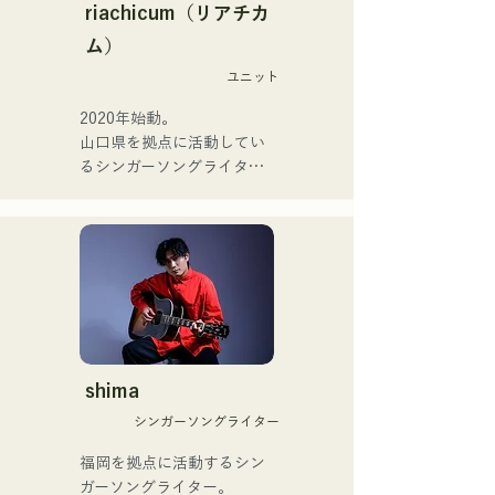
(Keyboard/Guitar) của 
務める。

riachicum（リアチカ
Zigzaguzu, Taisei (Trống) 
またアーティストの傍、モ
ム）
trước đây của meow, Yuya 
デルやタレントとしても活
Suehiro (Guitar) của the 
ユニット
躍中。世界的有名なオーデ
perfect me, và S0. (Banus) 
ィション番組「ブリテンズ
2020年始動。

của xanadoo.

ゴットタレント」で日本人
山口県を拠点に活動してい
の芸人史上初のゴールデン
るシンガーソングライター
[ĐĨA ĐƠN MỚI]

ブザーを獲得し、その後ス
のRiSE(山本莉晴)とトラッ
Bài hát mới của họ, "The 
ペインのゴットタレントで
クメイカーのNOPEによる
World is Love," sẽ được 
もゴールデンブザーを獲得
ユニット

phát hành vào ngày 25 
した、ノボせもんなべの応
コロナ禍に入り、音楽で山
tháng 6 năm 2025.
援歌「ゴールデンブザー」
口県を盛り上げたいという
や、アメリカ留学時代の心
思いからユニットを始動。

友とコライトした本格的カ
当初は動画配信サイトでの
ントリーソング「Life Goes 
活動のみだったが、2020年
On」もバズり中！

12月より、山口県の地元イ
shima
それらの楽曲を揃えた自身
ベントやライブハウスでの
初のフルアルバム「ONE 
シンガーソングライター
ライブ活動を始める。

BIG FAMILY」を
地元音楽イベントやライブ
福岡を拠点に活動するシン
2025.12.31にリリースし、
ハウスを中心にパフォーマ
ガーソングライター。

iTunesカントリーアルバム