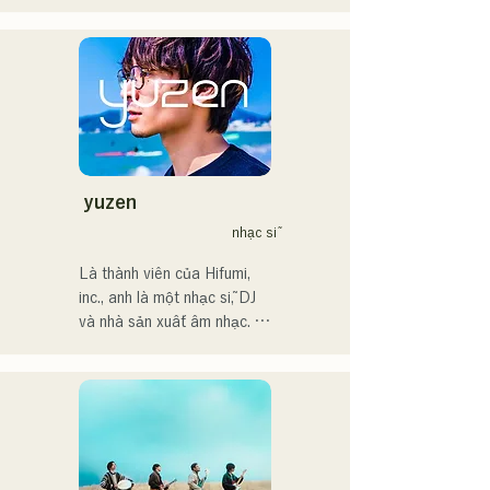
nghiệp âm nhạc, chủ yếu tại 
nhạc kết nối với tất cả mọi 
Fukuoka, với nghệ danh 
người.

Tam là MAVRIQ (trước đây 
là MELTY LOUNGE).

・Giải thưởng lớn của 
Năm 2022, cô bắt đầu hoạt 
CampusCollection 2022

động solo với nghệ danh 
・Bài hát gốc "Pudding" 
Kønny.

của tôi sẽ được sử dụng 
Kết hợp âm nhạc R&B của 
làm nhạc nền mở đầu cho 
những năm 90 và 2000 đã 
yuzen
Đài phát thanh KBC vào 
ảnh hưởng đến cô từ khi còn 
nhạc sĩ
năm 2024.

nhỏ, cô theo đuổi một âm 
thanh mới mẻ. Giọng hát 
Là thành viên của Hifumi, 
Tôi dự kiến sẽ xuất hiện tại 
ngọt ngào và đôi khi là 
inc., anh là một nhạc sĩ, DJ 
sự kiện Charity Musicthon 
những đoạn điệp khúc R&B 
và nhà sản xuất âm nhạc. 
tại Daimaru Passage Plaza 
chính là điểm thu hút của cô.

Với những bản phối lại của 
vào ngày 24 tháng 12 năm 
Chúng tôi hy vọng bạn sẽ 
riêng mình, anh thường 
2024.
chú ý đến phong cách tinh tế 
xuyên làm DJ tại các bữa 
của cô.
tiệc trên khắp đất nước. Kỹ 
năng biểu diễn trên sân 
khấu, cùng với kỹ năng DJ 