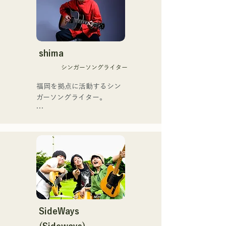
援歌「ゴールデンブザー」
口県を盛り上げたいという
や、アメリカ留学時代の心
思いからユニットを始動。

友とコライトした本格的カ
当初は動画配信サイトでの
ントリーソング「Life Goes 
活動のみだったが、2020年
On」もバズり中！

12月より、山口県の地元イ
shima
それらの楽曲を揃えた自身
ベントやライブハウスでの
初のフルアルバム「ONE 
シンガーソングライター
ライブ活動を始める。

BIG FAMILY」を
地元音楽イベントやライブ
福岡を拠点に活動するシン
2025.12.31にリリースし、
ハウスを中心にパフォーマ
ガーソングライター。

iTunesカントリーアルバム
ンスをしている。
で初登場5位、その後3位を
アコースティックギターの
獲得。

弾き語りスタイルで、ロッ
日本テレビ「笑ってこらえ
クティストの力強さとバラ
て」、FBS「福岡く
ードの繊細さを併せ持つ楽
ん。」、「発見らくちゃ
曲を届けている。

く！」やFUKUOKA 
STREET PARTY、
 コンセプトは、「等身大の
Hannibal Halloween Music 
ままで。僕とあなたのため
Festival ,sunset live2019、
の音楽を。」気持ちが落ち
SideWays
鷹祭Summer Boostイベン
込んだ時や、心が沈んでし
トステージにも出演。MCと