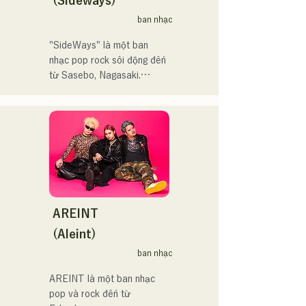
(Sideways)
まう時こそ聴いてほしい。

してはRugby World 
ban nhạc
自分自身も迷いや葛藤を抱
cup2019 Public viewing、競
える瞬間があるからこそ、
輪日本一ダービーの場内ア
"SideWays" là một ban 
作り物ではなく、ありのま
ナウンス、ラグビー女子日
nhạc pop rock sôi động đến 
まの感情や言葉をそのまま
本代表世界大会スタジアム
từ Sasebo, Nagasaki.

音楽にしている。

DJ、プレアデスカップ
2023(ダンスイベント）、
Tháng 12 năm ngoái, họ đã 
2024年10月より音楽活動を
滑走屋場内アナウンス、ク
phát hành EP mới "Yume 
開始。

リスマスアドベント、イス
Sen'ya" và bắt đầu chuyến 
福岡を中心にブッキングラ
ラデサルサ、福岡ウィニン
lưu diễn toàn quốc.

イブや路上ライブなど精力
グスピリッツのスタジアム
的に活動を行っている。

DJ、金鷲旗、山笠関連イベ
Hãy cùng thưởng thức 
2025年11月22日にはファー
ント、地域イベント、
những bài hát vui nhộn 
ストワンマンライブを開
Ramen Tech2025(global 
nhưng cũng có phần u sầu 
AREINT
催。
summit)、福岡市武道館オー
của họ dựa trên tiểu thuyết!
(Aleint)
プニング記念イベント,結婚
式様々な分野で活動。

ban nhạc
英語も日本語も対応可能で
AREINT là một ban nhạc 
す。

pop và rock đến từ 
アーティストの日本人父と