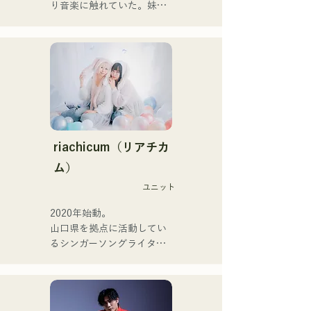
tháng 1 năm 2025.

り音楽に触れていた。妹
Họ thể hiện âm nhạc của 
Pauletteもシンガーとして
mình qua nhiều hình thức, 
活躍中。

bao gồm acoustic, track và 
家族で音楽を楽しむミュー
band mixing.

ジックファミリー。

10代後半にアメリカへ4年
Họ được hỗ trợ trong các 
半留学。

bản thu âm và biểu diễn 
現在はLOVE FMの"music 
trực tiếp bởi CHOYO 
×serendipity"でラジオDJを
(Keyboard/Guitar) của 
務める。

riachicum（リアチカ
Zigzaguzu, Taisei (Trống) 
またアーティストの傍、モ
ム）
trước đây của meow, Yuya 
デルやタレントとしても活
Suehiro (Guitar) của the 
ユニット
躍中。世界的有名なオーデ
perfect me, và S0. (Banus) 
ィション番組「ブリテンズ
2020年始動。

của xanadoo.

ゴットタレント」で日本人
山口県を拠点に活動してい
の芸人史上初のゴールデン
るシンガーソングライター
[ĐĨA ĐƠN MỚI]

ブザーを獲得し、その後ス
のRiSE(山本莉晴)とトラッ
Bài hát mới của họ, "The 
ペインのゴットタレントで
クメイカーのNOPEによる
World is Love," sẽ được 
もゴールデンブザーを獲得
ユニット

phát hành vào ngày 25 
した、ノボせもんなべの応
コロナ禍に入り、音楽で山
tháng 6 năm 2025.