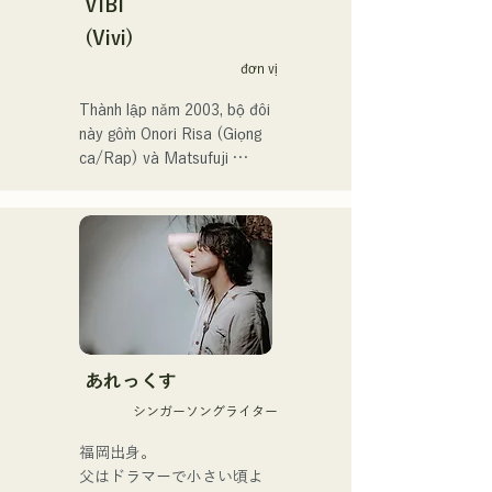
Họ cũng được chọn thể hiện 
VIBI
ca khúc chủ đề cho Giải vô 
(Vivi)
địch bóng chày trung học 
đơn vị
toàn Nhật Bản lần thứ 106 
vào năm 2024, đại diện cho 
Thành lập năm 2003, bộ đôi 
J:COM Fukuoka, Kumamoto 
này gồm Onori Risa (Giọng 
và Shimonoseki, khiến họ 
ca/Rap) và Matsufuji 
trở thành một nhóm nhạc 
Tomoe (Giọng ca). Những 
đáng chú ý.
bài hát của họ, kết hợp 
những thông điệp giản dị 
nhưng mạnh mẽ trong một 
thế giới quan nhẹ nhàng và 
giọng hát ấm áp nhưng đầy 
nội lực, nhẹ nhàng chạm đến 
trái tim người nghe.

あれっくす
Họ chính thức bắt đầu hoạt 
シンガーソングライター
động với việc phát hành đĩa 
đơn đầu tiên, "Zatsuni 
福岡出身。

Tamede," vào ngày 23 
父はドラマーで小さい頃よ