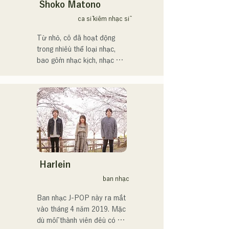
に、自身の表現を発信中。
Shoko Matono
ca sĩ kiêm nhạc sĩ
Từ nhỏ, cô đã hoạt động 
trong nhiều thể loại nhạc, 
bao gồm nhạc kịch, nhạc 
jazz và nhạc phúc âm, và ra 
mắt công chúng vào năm 
2011.

Cô đã xuất hiện trên nhiều 
phương tiện truyền thông, 
chủ yếu tại quê nhà 
Fukuoka và Kyushu, và cũng 
tham gia vào nhiều bài hát 
và phim quảng cáo của các 
Harlein
công ty.

ban nhạc
Từ năm 2014 đến năm 
2017, cô sống tại Tokyo, nơi 
Ban nhạc J-POP này ra mắt 
cô hoạt động trong nhiều 
vào tháng 4 năm 2019. Mặc 
lĩnh vực, bao gồm sáng tác 
dù mỗi thành viên đều có 