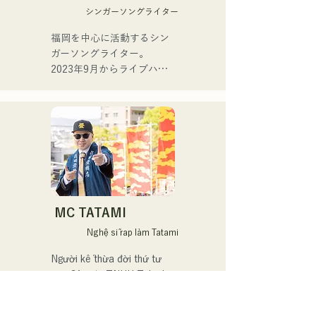
Kyushu 2025, vào ngày 2 
tại các vũ trường và hộp 
シンガーソングライター
tháng 7 năm 2025.

đêm.

福岡を中心に活動するシン
Đối với đĩa đơn thứ hai, 
Hiện tại, anh là giảng viên 
ガーソングライター。

"YUMEIRO," cô lần đầu tiên 
dạy saxophone Yamaha cho 
2023年9月からライブハウ
viết lời bài hát, thể hiện ý 
nhiều lứa tuổi, đồng thời 
スなどで活動をはじめまし
nghĩa sâu sắc đằng sau 
biểu diễn tại nhiều sự kiện 
た。唯一無二の声を特徴
quyết định tốt nghiệp khi 
và chương trình biểu diễn 
に、日常の会話や心の奥に
vẫn còn là thành viên của 
trực tiếp, chủ yếu ở 
ある感情をすくい上げた歌
nhóm.
Fukuoka.

詞で楽曲を制作していま
す。声とともに、言葉が描
Các buổi biểu diễn chính:

く世界にもぜひ耳を傾けて
いただきたいです。
Biểu diễn trong "The 
MC TATAMI
Shake", một ban nhạc với 
Nghệ sĩ rap làm Tatami
trưởng nhóm Checkers Toru 
Takeuchi (gr).

Người kế thừa đời thứ tư 
của Công ty TNHH Tokuda 
Kết hợp biểu diễn trực tiếp 
Tatami Fusuma

với nghệ sĩ piano Latin tiên 
phong Ken Morimura (pf).
