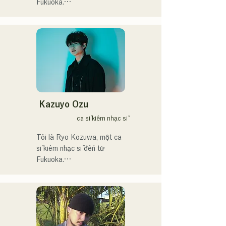
Fukuoka.

アメリカ人母から生まれた
Giọng hát mạnh mẽ của Vo. 
サラブレッド。
Sakura, kết hợp với giọng 
hát mạnh mẽ, trẻ trung và 
độc đáo của tay bass 
SEIYA và tay trống SHO, 
tạo nên một âm thanh rock 
bắt tai nhưng quen thuộc, 
mang đậm dấu ấn riêng của 
AREINT.

Kazuyo Ozu
Ca khúc "Remember Me" 
ca sĩ kiêm nhạc sĩ
của họ đã được chọn làm 
nhạc nền mở đầu cho 
Tôi là Ryo Kozuwa, một ca 
chương trình "KBC Radio 
sĩ kiêm nhạc sĩ đến từ 
Hawks Live 2024".
Fukuoka.

Hiện tại, tôi chủ yếu hoạt 
động ở Tokyo, biểu diễn 
trên đường phố, trên TikTok 
và tại các sự kiện!
