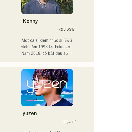
Tôi yêu âm nhạc từ khi còn 
nhỏ.

Kønny
Sau khi vào trung học, tôi 
R&B SSW
bắt đầu hát trước mọi người 
và quyết định trở thành ca 
Một ca sĩ kiêm nhạc sĩ R&B 
sĩ.

sinh năm 1998 tại Fukuoka.

Năm 2018, cô bắt đầu sự 
Tôi hy vọng sẽ tạo ra âm 
nghiệp âm nhạc, chủ yếu tại 
nhạc kết nối với tất cả mọi 
Fukuoka, với nghệ danh 
người.

Tam là MAVRIQ (trước đây 
là MELTY LOUNGE).

・Giải thưởng lớn của 
Năm 2022, cô bắt đầu hoạt 
CampusCollection 2022

động solo với nghệ danh 
・Bài hát gốc "Pudding" 
Kønny.

của tôi sẽ được sử dụng 
Kết hợp âm nhạc R&B của 
làm nhạc nền mở đầu cho 
những năm 90 và 2000 đã 
yuzen
Đài phát thanh KBC vào 
ảnh hưởng đến cô từ khi còn 
nhạc sĩ
năm 2024.

nhỏ, cô theo đuổi một âm 
thanh mới mẻ. Giọng hát 