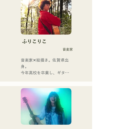
albatross thành Neon Trip 
vào tháng 11 năm 2023.

Tinh hoa nhạc pop rock 
được thổi hồn vào những ca 
khúc hoài niệm, do giọng ca 
kiêm nghệ sĩ guitar Yuma 
ふりこりこ
Kamiya thể hiện. Giai điệu 
音楽家
và ca từ, đôi khi nhẹ nhàng, 
đôi khi mãnh liệt, kết hợp 
音楽家✕絵描き。佐賀県出
với nguồn gốc âm nhạc đa 
身。

dạng của các thành viên, đã 
今年高校を卒業し、ギター
tạo nên một dòng nhạc đa 
や民族楽器、日用品などを
dạng, và họ hoạt động dưới 
用いた、独自の音楽制作を
cái tên "Reiwa Kayo Rock".
行う傍ら、大胆な色彩感覚
を活かしたアート制作に励
む。枠に収まりきれないマ
ルチな表現スタイルを確立
するため、日々探求を続け
ている。現在はSNSを中心