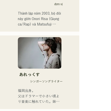
đơn vị
toàn Nhật Bản lần thứ 106 
vào năm 2024, đại diện cho 
Thành lập năm 2003, bộ đôi 
J:COM Fukuoka, Kumamoto 
này gồm Onori Risa (Giọng 
và Shimonoseki, khiến họ 
ca/Rap) và Matsufuji 
trở thành một nhóm nhạc 
Tomoe (Giọng ca). Những 
đáng chú ý.
bài hát của họ, kết hợp 
những thông điệp giản dị 
nhưng mạnh mẽ trong một 
thế giới quan nhẹ nhàng và 
giọng hát ấm áp nhưng đầy 
nội lực, nhẹ nhàng chạm đến 
trái tim người nghe.

あれっくす
Họ chính thức bắt đầu hoạt 
シンガーソングライター
động với việc phát hành đĩa 
đơn đầu tiên, "Zatsuni 
福岡出身。

Tamede," vào ngày 23 
父はドラマーで小さい頃よ
tháng 1 năm 2025.

り音楽に触れていた。妹
Họ thể hiện âm nhạc của 
Pauletteもシンガーとして