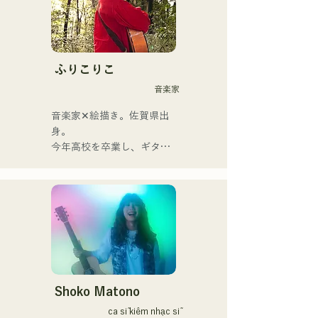
Tinh hoa nhạc pop rock 
được thổi hồn vào những ca 
khúc hoài niệm, do giọng ca 
kiêm nghệ sĩ guitar Yuma 
ふりこりこ
Kamiya thể hiện. Giai điệu 
音楽家
và ca từ, đôi khi nhẹ nhàng, 
đôi khi mãnh liệt, kết hợp 
音楽家✕絵描き。佐賀県出
với nguồn gốc âm nhạc đa 
身。

dạng của các thành viên, đã 
今年高校を卒業し、ギター
tạo nên một dòng nhạc đa 
や民族楽器、日用品などを
dạng, và họ hoạt động dưới 
用いた、独自の音楽制作を
cái tên "Reiwa Kayo Rock".
行う傍ら、大胆な色彩感覚
を活かしたアート制作に励
む。枠に収まりきれないマ
ルチな表現スタイルを確立
するため、日々探求を続け
ている。現在はSNSを中心
に、自身の表現を発信中。
Shoko Matono
ca sĩ kiêm nhạc sĩ