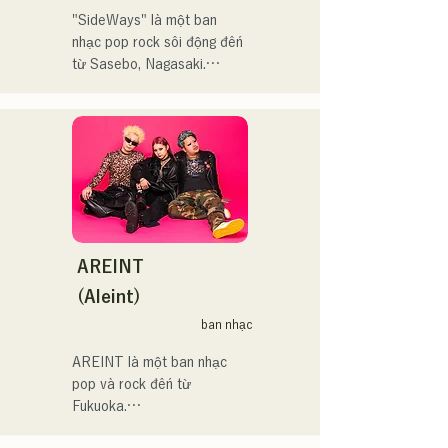
える瞬間があるからこそ、
輪日本一ダービーの場内ア
"SideWays" là một ban 
作り物ではなく、ありのま
ナウンス、ラグビー女子日
nhạc pop rock sôi động đến 
まの感情や言葉をそのまま
本代表世界大会スタジアム
từ Sasebo, Nagasaki.

音楽にしている。

DJ、プレアデスカップ
2023(ダンスイベント）、
Tháng 12 năm ngoái, họ đã 
2024年10月より音楽活動を
滑走屋場内アナウンス、ク
phát hành EP mới "Yume 
開始。

リスマスアドベント、イス
Sen'ya" và bắt đầu chuyến 
福岡を中心にブッキングラ
ラデサルサ、福岡ウィニン
lưu diễn toàn quốc.

イブや路上ライブなど精力
グスピリッツのスタジアム
的に活動を行っている。

DJ、金鷲旗、山笠関連イベ
Hãy cùng thưởng thức 
2025年11月22日にはファー
ント、地域イベント、
những bài hát vui nhộn 
ストワンマンライブを開
Ramen Tech2025(global 
nhưng cũng có phần u sầu 
AREINT
催。
summit)、福岡市武道館オー
của họ dựa trên tiểu thuyết!
(Aleint)
プニング記念イベント,結婚
式様々な分野で活動。

ban nhạc
英語も日本語も対応可能で
AREINT là một ban nhạc 
す。

pop và rock đến từ 
アーティストの日本人父と
Fukuoka.

アメリカ人母から生まれた
Giọng hát mạnh mẽ của Vo. 
サラブレッド。