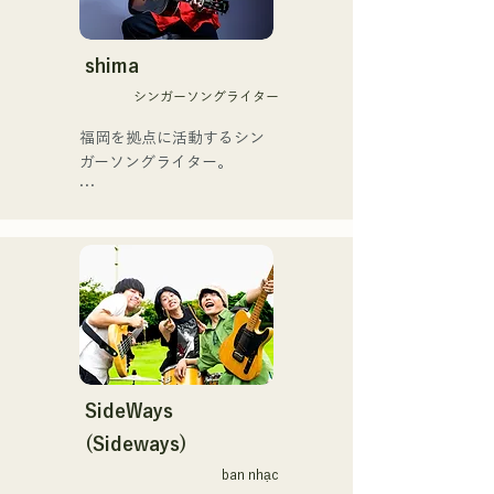
当初は動画配信サイトでの
ントリーソング「Life Goes 
活動のみだったが、2020年
On」もバズり中！

12月より、山口県の地元イ
shima
それらの楽曲を揃えた自身
ベントやライブハウスでの
初のフルアルバム「ONE 
シンガーソングライター
ライブ活動を始める。

BIG FAMILY」を
地元音楽イベントやライブ
福岡を拠点に活動するシン
2025.12.31にリリースし、
ハウスを中心にパフォーマ
ガーソングライター。

iTunesカントリーアルバム
ンスをしている。
で初登場5位、その後3位を
アコースティックギターの
獲得。

弾き語りスタイルで、ロッ
日本テレビ「笑ってこらえ
クティストの力強さとバラ
て」、FBS「福岡く
ードの繊細さを併せ持つ楽
ん。」、「発見らくちゃ
曲を届けている。

く！」やFUKUOKA 
STREET PARTY、
 コンセプトは、「等身大の
Hannibal Halloween Music 
ままで。僕とあなたのため
Festival ,sunset live2019、
の音楽を。」気持ちが落ち
SideWays
鷹祭Summer Boostイベン
込んだ時や、心が沈んでし
トステージにも出演。MCと
(Sideways)
まう時こそ聴いてほしい。

してはRugby World 
ban nhạc
自分自身も迷いや葛藤を抱
cup2019 Public viewing、競