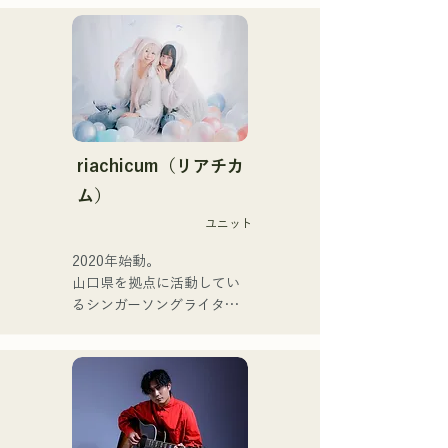
mình qua nhiều hình thức, 
活躍中。

bao gồm acoustic, track và 
家族で音楽を楽しむミュー
band mixing.

ジックファミリー。

10代後半にアメリカへ4年
Họ được hỗ trợ trong các 
半留学。

bản thu âm và biểu diễn 
現在はLOVE FMの"music 
trực tiếp bởi CHOYO 
×serendipity"でラジオDJを
(Keyboard/Guitar) của 
務める。

riachicum（リアチカ
Zigzaguzu, Taisei (Trống) 
またアーティストの傍、モ
ム）
trước đây của meow, Yuya 
デルやタレントとしても活
Suehiro (Guitar) của the 
ユニット
躍中。世界的有名なオーデ
perfect me, và S0. (Banus) 
ィション番組「ブリテンズ
2020年始動。

của xanadoo.

ゴットタレント」で日本人
山口県を拠点に活動してい
の芸人史上初のゴールデン
るシンガーソングライター
[ĐĨA ĐƠN MỚI]

ブザーを獲得し、その後ス
のRiSE(山本莉晴)とトラッ
Bài hát mới của họ, "The 
ペインのゴットタレントで
クメイカーのNOPEによる
World is Love," sẽ được 
もゴールデンブザーを獲得
ユニット

phát hành vào ngày 25 
した、ノボせもんなべの応
コロナ禍に入り、音楽で山
tháng 6 năm 2025.
援歌「ゴールデンブザー」
口県を盛り上げたいという
や、アメリカ留学時代の心
思いからユニットを始動。

友とコライトした本格的カ