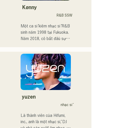
Kønny
Sau khi vào trung học, tôi 
R&B SSW
bắt đầu hát trước mọi người 
và quyết định trở thành ca 
Một ca sĩ kiêm nhạc sĩ R&B 
sĩ.

sinh năm 1998 tại Fukuoka.

Năm 2018, cô bắt đầu sự 
Tôi hy vọng sẽ tạo ra âm 
nghiệp âm nhạc, chủ yếu tại 
nhạc kết nối với tất cả mọi 
Fukuoka, với nghệ danh 
người.

Tam là MAVRIQ (trước đây 
là MELTY LOUNGE).

・Giải thưởng lớn của 
Năm 2022, cô bắt đầu hoạt 
CampusCollection 2022

động solo với nghệ danh 
・Bài hát gốc "Pudding" 
Kønny.

của tôi sẽ được sử dụng 
Kết hợp âm nhạc R&B của 
làm nhạc nền mở đầu cho 
những năm 90 và 2000 đã 
yuzen
Đài phát thanh KBC vào 
ảnh hưởng đến cô từ khi còn 
nhạc sĩ
năm 2024.

nhỏ, cô theo đuổi một âm 
thanh mới mẻ. Giọng hát 
Là thành viên của Hifumi, 
Tôi dự kiến sẽ xuất hiện tại 
ngọt ngào và đôi khi là 
inc., anh là một nhạc sĩ, DJ 
sự kiện Charity Musicthon 
những đoạn điệp khúc R&B 