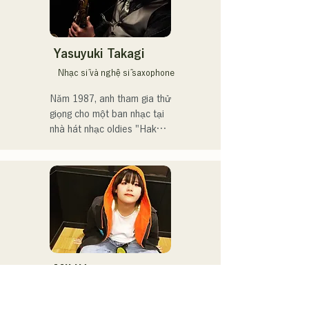
wa Matsu Shikanaka desu 
ka?" (Tôi phải chờ một nụ 
hôn).

Yasuyuki Takagi
Năm 2021, cô được chọn 
Nhạc sĩ và nghệ sĩ saxophone
làm thành viên cho đĩa đơn 
thứ 14 của HKT48, "Kimi to 
Năm 1987, anh tham gia thử 
Doko ni Ikitai" (Tôi muốn đi 
giọng cho một ban nhạc tại 
đâu đó với bạn).

nhà hát nhạc oldies "Hakata 
Kentos" và bắt đầu sự 
Cô tốt nghiệp khỏi HKT48 
nghiệp âm nhạc chuyên 
vào tháng 4 năm 2025 để 
nghiệp ở tuổi 19.

tập trung vào sự nghiệp 
nghệ sĩ tự do.

Kể từ đó, anh đã xây dựng 
sự nghiệp biểu diễn ở nhiều 
Cô phát hành đĩa đơn đầu 
thể loại khác nhau, bao gồm 
tiên, "ESPOIR," bài hát chủ 
jazz, Latin và pop, trong 
đề chính thức của Tour de 
các ban nhạc thường xuyên 
MikiHo
Kyushu 2025, vào ngày 2 
tại các vũ trường và hộp 
シンガーソングライター
tháng 7 năm 2025.

đêm.
