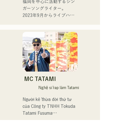
福岡を中心に活動するシン
Đối với đĩa đơn thứ hai, 
Hiện tại, anh là giảng viên 
ガーソングライター。

"YUMEIRO," cô lần đầu tiên 
dạy saxophone Yamaha cho 
2023年9月からライブハウ
viết lời bài hát, thể hiện ý 
nhiều lứa tuổi, đồng thời 
スなどで活動をはじめまし
nghĩa sâu sắc đằng sau 
biểu diễn tại nhiều sự kiện 
た。唯一無二の声を特徴
quyết định tốt nghiệp khi 
và chương trình biểu diễn 
に、日常の会話や心の奥に
vẫn còn là thành viên của 
trực tiếp, chủ yếu ở 
ある感情をすくい上げた歌
nhóm.
Fukuoka.

詞で楽曲を制作していま
す。声とともに、言葉が描
Các buổi biểu diễn chính:

く世界にもぜひ耳を傾けて
いただきたいです。
Biểu diễn trong "The 
MC TATAMI
Shake", một ban nhạc với 
Nghệ sĩ rap làm Tatami
trưởng nhóm Checkers Toru 
Takeuchi (gr).

Người kế thừa đời thứ tư 
của Công ty TNHH Tokuda 
Kết hợp biểu diễn trực tiếp 
Tatami Fusuma

với nghệ sĩ piano Latin tiên 
phong Ken Morimura (pf).

Để gìn giữ văn hóa tatami 
cho thế hệ mai sau,

Biểu diễn trong ban nhạc 