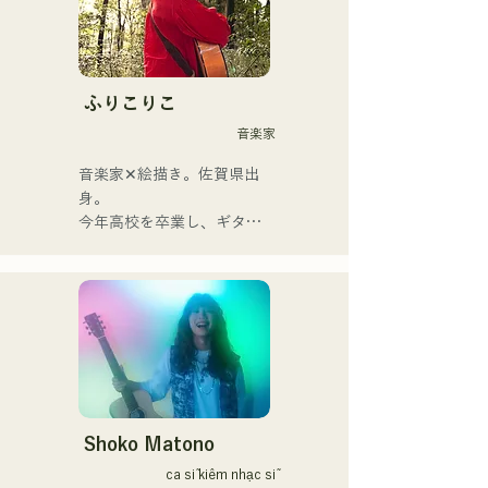
Tinh hoa nhạc pop rock 
được thổi hồn vào những ca 
khúc hoài niệm, do giọng ca 
kiêm nghệ sĩ guitar Yuma 
ふりこりこ
Kamiya thể hiện. Giai điệu 
音楽家
và ca từ, đôi khi nhẹ nhàng, 
đôi khi mãnh liệt, kết hợp 
音楽家✕絵描き。佐賀県出
với nguồn gốc âm nhạc đa 
身。

dạng của các thành viên, đã 
今年高校を卒業し、ギター
tạo nên một dòng nhạc đa 
や民族楽器、日用品などを
dạng, và họ hoạt động dưới 
用いた、独自の音楽制作を
cái tên "Reiwa Kayo Rock".
行う傍ら、大胆な色彩感覚
を活かしたアート制作に励
む。枠に収まりきれないマ
ルチな表現スタイルを確立
するため、日々探求を続け
ている。現在はSNSを中心
に、自身の表現を発信中。
Shoko Matono
ca sĩ kiêm nhạc sĩ