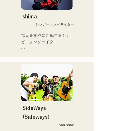
当初は動画配信サイトでの
ントリーソング「Life Goes 
活動のみだったが、2020年
On」もバズり中！

12月より、山口県の地元イ
shima
それらの楽曲を揃えた自身
ベントやライブハウスでの
初のフルアルバム「ONE 
シンガーソングライター
ライブ活動を始める。

BIG FAMILY」を
地元音楽イベントやライブ
福岡を拠点に活動するシン
2025.12.31にリリースし、
ハウスを中心にパフォーマ
ガーソングライター。

iTunesカントリーアルバム
ンスをしている。
で初登場5位、その後3位を
アコースティックギターの
獲得。

弾き語りスタイルで、ロッ
日本テレビ「笑ってこらえ
クティストの力強さとバラ
て」、FBS「福岡く
ードの繊細さを併せ持つ楽
ん。」、「発見らくちゃ
曲を届けている。

く！」やFUKUOKA 
STREET PARTY、
 コンセプトは、「等身大の
Hannibal Halloween Music 
ままで。僕とあなたのため
Festival ,sunset live2019、
の音楽を。」気持ちが落ち
SideWays
鷹祭Summer Boostイベン
込んだ時や、心が沈んでし
トステージにも出演。MCと
(Sideways)
まう時こそ聴いてほしい。

してはRugby World 
ban nhạc
自分自身も迷いや葛藤を抱
cup2019 Public viewing、競