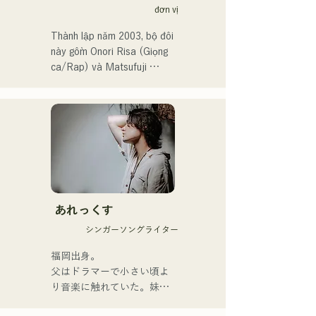
đơn vị
toàn Nhật Bản lần thứ 106 
vào năm 2024, đại diện cho 
Thành lập năm 2003, bộ đôi 
J:COM Fukuoka, Kumamoto 
này gồm Onori Risa (Giọng 
và Shimonoseki, khiến họ 
ca/Rap) và Matsufuji 
trở thành một nhóm nhạc 
Tomoe (Giọng ca). Những 
đáng chú ý.
bài hát của họ, kết hợp 
những thông điệp giản dị 
nhưng mạnh mẽ trong một 
thế giới quan nhẹ nhàng và 
giọng hát ấm áp nhưng đầy 
nội lực, nhẹ nhàng chạm đến 
trái tim người nghe.

あれっくす
Họ chính thức bắt đầu hoạt 
シンガーソングライター
động với việc phát hành đĩa 
đơn đầu tiên, "Zatsuni 
福岡出身。

Tamede," vào ngày 23 
父はドラマーで小さい頃よ
tháng 1 năm 2025.

り音楽に触れていた。妹
Họ thể hiện âm nhạc của 
Pauletteもシンガーとして
mình qua nhiều hình thức, 