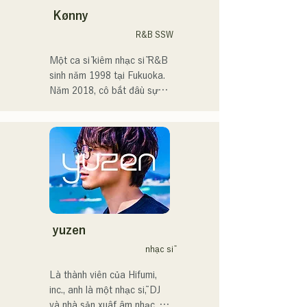
Kønny
Sau khi vào trung học, tôi 
R&B SSW
bắt đầu hát trước mọi người 
và quyết định trở thành ca 
Một ca sĩ kiêm nhạc sĩ R&B 
sĩ.

sinh năm 1998 tại Fukuoka.

Năm 2018, cô bắt đầu sự 
Tôi hy vọng sẽ tạo ra âm 
nghiệp âm nhạc, chủ yếu tại 
nhạc kết nối với tất cả mọi 
Fukuoka, với nghệ danh 
người.

Tam là MAVRIQ (trước đây 
là MELTY LOUNGE).

・Giải thưởng lớn của 
Năm 2022, cô bắt đầu hoạt 
CampusCollection 2022

động solo với nghệ danh 
・Bài hát gốc "Pudding" 
Kønny.

của tôi sẽ được sử dụng 
Kết hợp âm nhạc R&B của 
làm nhạc nền mở đầu cho 
những năm 90 và 2000 đã 
yuzen
Đài phát thanh KBC vào 
ảnh hưởng đến cô từ khi còn 
nhạc sĩ
năm 2024.

nhỏ, cô theo đuổi một âm 
thanh mới mẻ. Giọng hát 
Là thành viên của Hifumi, 
Tôi dự kiến sẽ xuất hiện tại 
ngọt ngào và đôi khi là 
inc., anh là một nhạc sĩ, DJ 
sự kiện Charity Musicthon 
những đoạn điệp khúc R&B 
và nhà sản xuất âm nhạc. 