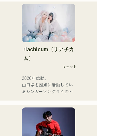
活躍中。

bao gồm acoustic, track và 
家族で音楽を楽しむミュー
band mixing.

ジックファミリー。

10代後半にアメリカへ4年
Họ được hỗ trợ trong các 
半留学。

bản thu âm và biểu diễn 
現在はLOVE FMの"music 
trực tiếp bởi CHOYO 
×serendipity"でラジオDJを
(Keyboard/Guitar) của 
務める。

riachicum（リアチカ
Zigzaguzu, Taisei (Trống) 
またアーティストの傍、モ
ム）
trước đây của meow, Yuya 
デルやタレントとしても活
Suehiro (Guitar) của the 
ユニット
躍中。世界的有名なオーデ
perfect me, và S0. (Banus) 
ィション番組「ブリテンズ
2020年始動。

của xanadoo.

ゴットタレント」で日本人
山口県を拠点に活動してい
の芸人史上初のゴールデン
るシンガーソングライター
[ĐĨA ĐƠN MỚI]

ブザーを獲得し、その後ス
のRiSE(山本莉晴)とトラッ
Bài hát mới của họ, "The 
ペインのゴットタレントで
クメイカーのNOPEによる
World is Love," sẽ được 
もゴールデンブザーを獲得
ユニット

phát hành vào ngày 25 
した、ノボせもんなべの応
コロナ禍に入り、音楽で山
tháng 6 năm 2025.
援歌「ゴールデンブザー」
口県を盛り上げたいという
や、アメリカ留学時代の心
思いからユニットを始動。

友とコライトした本格的カ