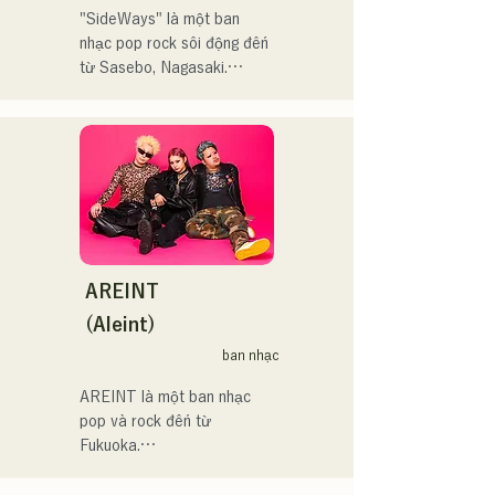
える瞬間があるからこそ、
輪日本一ダービーの場内ア
"SideWays" là một ban 
作り物ではなく、ありのま
ナウンス、ラグビー女子日
nhạc pop rock sôi động đến 
まの感情や言葉をそのまま
本代表世界大会スタジアム
từ Sasebo, Nagasaki.

音楽にしている。

DJ、プレアデスカップ
2023(ダンスイベント）、
Tháng 12 năm ngoái, họ đã 
2024年10月より音楽活動を
滑走屋場内アナウンス、ク
phát hành EP mới "Yume 
開始。

リスマスアドベント、イス
Sen'ya" và bắt đầu chuyến 
福岡を中心にブッキングラ
ラデサルサ、福岡ウィニン
lưu diễn toàn quốc.

イブや路上ライブなど精力
グスピリッツのスタジアム
的に活動を行っている。

DJ、金鷲旗、山笠関連イベ
Hãy cùng thưởng thức 
2025年11月22日にはファー
ント、地域イベント、
những bài hát vui nhộn 
ストワンマンライブを開
Ramen Tech2025(global 
nhưng cũng có phần u sầu 
AREINT
催。
summit)、福岡市武道館オー
của họ dựa trên tiểu thuyết!
(Aleint)
プニング記念イベント,結婚
式様々な分野で活動。

ban nhạc
英語も日本語も対応可能で
AREINT là một ban nhạc 
す。

pop và rock đến từ 
アーティストの日本人父と
Fukuoka.

アメリカ人母から生まれた
Giọng hát mạnh mẽ của Vo. 
サラブレッド。
Sakura, kết hợp với giọng 