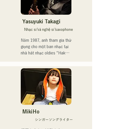
wa Matsu Shikanaka desu 
ka?" (Tôi phải chờ một nụ 
hôn).

Yasuyuki Takagi
Năm 2021, cô được chọn 
Nhạc sĩ và nghệ sĩ saxophone
làm thành viên cho đĩa đơn 
thứ 14 của HKT48, "Kimi to 
Năm 1987, anh tham gia thử 
Doko ni Ikitai" (Tôi muốn đi 
giọng cho một ban nhạc tại 
đâu đó với bạn).

nhà hát nhạc oldies "Hakata 
Kentos" và bắt đầu sự 
Cô tốt nghiệp khỏi HKT48 
nghiệp âm nhạc chuyên 
vào tháng 4 năm 2025 để 
nghiệp ở tuổi 19.

tập trung vào sự nghiệp 
nghệ sĩ tự do.

Kể từ đó, anh đã xây dựng 
sự nghiệp biểu diễn ở nhiều 
Cô phát hành đĩa đơn đầu 
thể loại khác nhau, bao gồm 
tiên, "ESPOIR," bài hát chủ 
jazz, Latin và pop, trong 
đề chính thức của Tour de 
các ban nhạc thường xuyên 
MikiHo
Kyushu 2025, vào ngày 2 
tại các vũ trường và hộp 
シンガーソングライター
tháng 7 năm 2025.

đêm.
