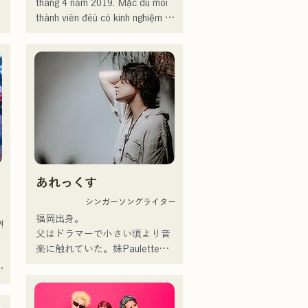
tháng 4 năm 2019. Mặc dù mỗi 
thành viên đều có kinh nghiệm và 
hoạt động trong các ban nhạc 
hoặc vai trò hỗ trợ, họ quyết 
định thành lập một ban nhạc với 
những mục tiêu âm nhạc mới. 
Giọng hát trong trẻo và những 
bài hát với ca từ gần gũi, giai 
 
điệu hoài niệm của CHiKa đã 
nhận được sự ủng hộ từ nhiều 
 
thế hệ. Cá tính riêng của từng 
 
thành viên được khai thác để hỗ 
あれっくす
trợ âm nhạc, và âm thanh nhẹ 
nhàng, ấm áp.

シンガーソングライター
Hiện tại, họ biểu diễn tại các địa 
福岡出身。

ị
điểm nhạc sống và sự kiện ngoài 
父はドラマーで小さい頃より音
 
trời, chủ yếu ở Fukuoka, và cũng 
楽に触れていた。妹Pauletteも
tích cực đăng tải và phát trực 
シンガーとして活躍中。

 
tuyến video trên mạng xã hội.
家族で音楽を楽しむミュージッ
クファミリー。
