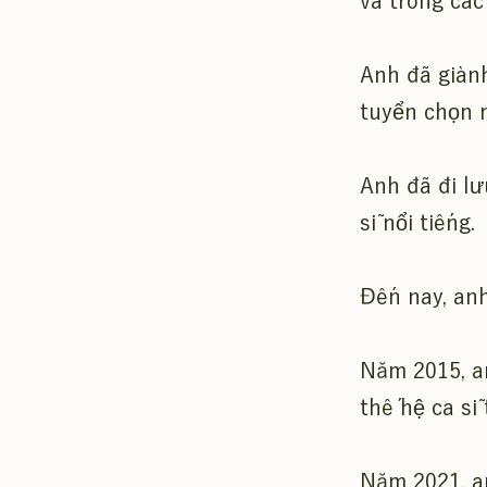
và trong các
Anh đã giành
tuyển chọn 
Anh đã đi lư
sĩ nổi tiếng.
Đến nay, an
Năm 2015, a
thế hệ ca sĩ 
Năm 2021, an