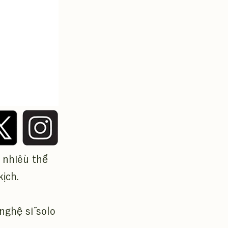
 nhiều thể
ịch.
nghệ sĩ solo