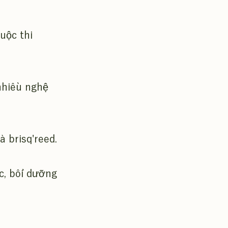
uộc thi
nhiều nghệ
 brisq'reed.
c, bồi dưỡng