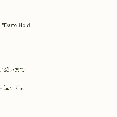
à "Daite Hold
い想いまで
に迫ってま