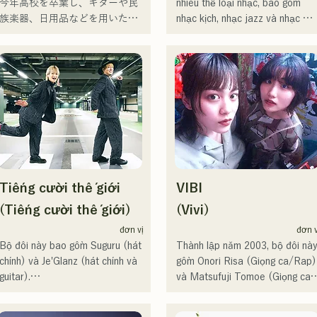
今年高校を卒業し、ギターや民
nhiều thể loại nhạc, bao gồm 
族楽器、日用品などを用いた、
nhạc kịch, nhạc jazz và nhạc 
独自の音楽制作を行う傍ら、大
phúc âm, và ra mắt công chúng 
胆な色彩感覚を活かしたアート
vào năm 2011.

制作に励む。枠に収まりきれな
Cô đã xuất hiện trên nhiều 
いマルチな表現スタイルを確立
phương tiện truyền thông, chủ 
するため、日々探求を続けてい
yếu tại quê nhà Fukuoka và 
る。現在はSNSを中心に、自身
Kyushu, và cũng tham gia vào 
の表現を発信中。
nhiều bài hát và phim quảng cáo
của các công ty.

Từ năm 2014 đến năm 2017, cô
sống tại Tokyo, nơi cô hoạt động
Tiếng cười thế giới
VIBI
trong nhiều lĩnh vực, bao gồm 
sáng tác bài hát cho quảng cáo 
(Tiếng cười thế giới)
(Vivi)
của Pocari Sweat TV, hát điệp 
đơn vị
đơn v
khúc cho Naotaro Moriyama 
Bộ đôi này bao gồm Suguru (hát 
Thành lập năm 2003, bộ đôi này
trong chương trình "MUSIC 
chính) và Je'Glanz (hát chính và 
gồm Onori Risa (Giọng ca/Rap) 
FAIR" của Fuji TV, và xuất hiện 
guitar).

và Matsufuji Tomoe (Giọng ca).
trong các vở nhạc kịch rock.

Hiện tại, họ đang hoạt động ở cả 
Những bài hát của họ, kết hợp 
Từ năm 2017, cô trở về 
Fukuoka và Tokyo, với mục tiêu 
những thông điệp giản dị nhưng 
Fukuoka, nơi cô không chỉ làm 