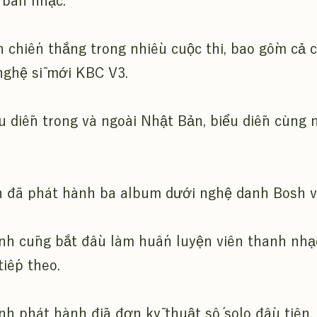
 ban nhạc.
 chiến thắng trong nhiều cuộc thi, bao gồm cả c
nghệ sĩ mới KBC V3.
u diễn trong và ngoài Nhật Bản, biểu diễn cùng 
h đã phát hành ba album dưới nghệ danh Bosh và
nh cũng bắt đầu làm huấn luyện viên thanh nhạ
tiếp theo.
h phát hành đĩa đơn kỹ thuật số solo đầu tiên,