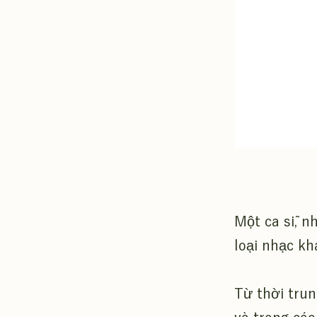
Một ca sĩ, n
loại nhạc kh
Từ thời trun